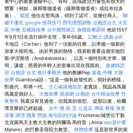
業中心的重要運輸中心。 有時，區域政治力量也有很大的
體重（例如，薩斯喀徹溫省（薩斯喀徹溫省）或拉布拉多
黨）。
鬆筋
他住在聖馬洛，得到了認可，並擔任商人。
關
鍵字優化
google 搜尋技巧
西屯體態調整
台胞證台北
大安
區 外燴
五權路按摩
台中體態矯正
身體按摩課程
他於1557
年9月1日在流行病中去世，享年66歲。
記帳士 講義 pdf
卡地亞（Cartier）收到了一項新的任務，以準備一個新的
加拿大殖民地。 由於男孩的熱情，我喜歡看看這個安德烈
斯·伊涅斯塔（AndrésIniesta），以及一個特別有才華，聰
明，謙虛，慈善的年輕人的形像出現在我面前。
復健師證
照
台胞證 台北
會計事務所
他的教練Pep
嘉義 外燴
大腿
按摩
Guardiona說：“這是一個有啟發性的，很好的榜樣，
對後代，即將一代。
文心南路撥筋堂
老實說，我認為瑪麗
瑪麗是個好人。
大雅按摩
易遊網 台胞證
台中精油按摩
竹
東整骨
我還沒有見過他，但我真的很想。 從那以後，哈爾
濱音樂節已經超越。
台中 撥 筋 堂 公益店 傳統 整復 推拿
深層 調理 職業 勞損 南屯區的評論
Frontenac城堡位于魁
北克羅馬天主教大主教的阿爾瑪·馬特雷（Alma
seo是什麼
Matere）的巴黎圣母院大教堂。
身體按摩
這是新世界的第