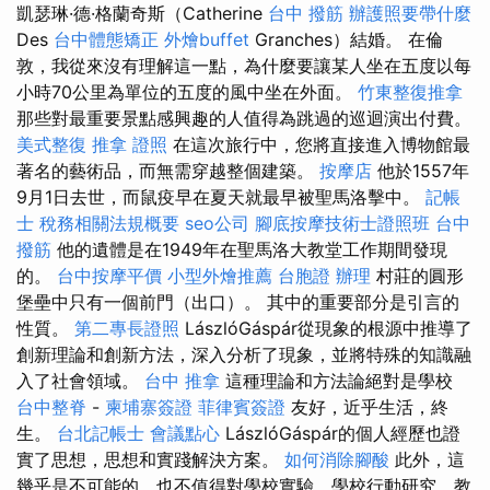
凱瑟琳·德·格蘭奇斯（Catherine
台中 撥筋
辦護照要帶什麼
Des
台中體態矯正
外燴buffet
Granches）結婚。 在倫
敦，我從來沒有理解這一點，為什麼要讓某人坐在五度以每
小時70公里為單位的五度的風中坐在外面。
竹東整復推拿
那些對最重要景點感興趣的人值得為跳過的巡迴演出付費。
美式整復
推拿 證照
在這次旅行中，您將直接進入博物館最
著名的藝術品，而無需穿越整個建築。
按摩店
他於1557年
9月1日去世，而鼠疫早在夏天就最早被聖馬洛擊中。
記帳
士 稅務相關法規概要
seo公司
腳底按摩技術士證照班
台中
撥筋
他的遺體是在1949年在聖馬洛大教堂工作期間發現
的。
台中按摩平價
小型外燴推薦
台胞證 辦理
村莊的圓形
堡壘中只有一個前門（出口）。 其中的重要部分是引言的
性質。
第二專長證照
LászlóGáspár從現象的根源中推導了
創新理論和創新方法，深入分析了現象，並將特殊的知識融
入了社會領域。
台中 推拿
這種理論和方法論絕對是學校
台中整脊
-
柬埔寨簽證
菲律賓簽證
友好，近乎生活，終
生。
台北記帳士
會議點心
LászlóGáspár的個人經歷也證
實了思想，思想和實踐解決方案。
如何消除腳酸
此外，這
幾乎是不可能的，也不值得對學校實驗，學校行動研究，教