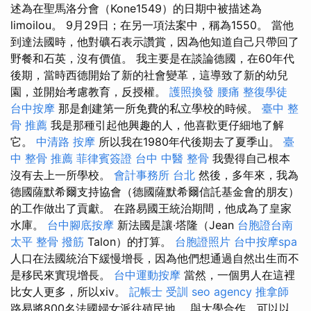
述為在聖馬洛分會（Kone1549）的日期中被描述為
limoilou。 9月29日；在另一項法案中，稱為1550。 當他
到達法國時，他對礦石表示讚賞，因為他知道自己只帶回了
野餐和石英，沒有價值。 我主要是在談論德國，在60年代
後期，當時西德開始了新的社會變革，這導致了新的幼兒
園，並開始考慮教育，反授權。
護照換發
腰痛
整復學徒
台中按摩
那是創建第一所免費的私立學校的時候。
臺中 整
骨 推薦
我是那種引起他興趣的人，他喜歡更仔細地了解
它。
中清路 按摩
所以我在1980年代後期去了夏季山。
臺
中 整骨 推薦
菲律賓簽證
台中 中醫 整骨
我覺得自己根本
沒有去上一所學校。
會計事務所 台北
然後，多年來，我為
德國薩默希爾支持協會（德國薩默希爾信託基金會的朋友）
的工作做出了貢獻。 在路易國王統治期間，他成為了皇家
水庫。
台中腳底按摩
新法國是讓·塔隆（Jean
台胞證台南
太平 整骨
撥筋
Talon）的打算。
台胞證照片
台中按摩spa
人口在法國統治下緩慢增長，因為他們想通過自然出生而不
是移民來實現增長。
台中運動按摩
當然，一個男人在這裡
比女人更多，所以xiv。
記帳士 受訓
seo agency
推拿師
路易將800名法國婦女派往殖民地。 與大學合作，可以以