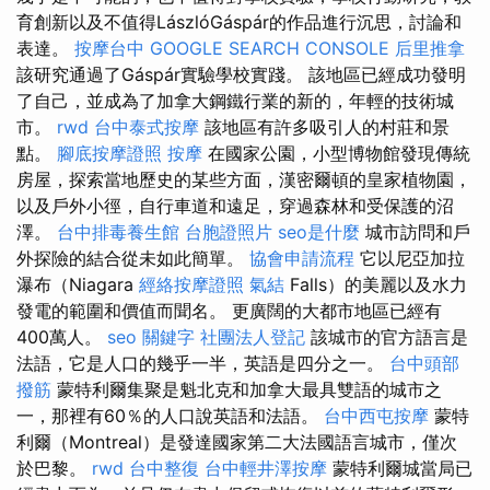
育創新以及不值得LászlóGáspár的作品進行沉思，討論和
表達。
按摩台中
GOOGLE SEARCH CONSOLE
后里推拿
該研究通過了Gáspár實驗學校實踐。 該地區已經成功發明
了自己，並成為了加拿大鋼鐵行業的新的，年輕的技術城
市。
rwd
台中泰式按摩
該地區有許多吸引人的村莊和景
點。
腳底按摩證照
按摩
在國家公園，小型博物館發現傳統
房屋，探索當地歷史的某些方面，漢密爾頓的皇家植物園，
以及戶外小徑，自行車道和遠足，穿過森林和受保護的沼
澤。
台中排毒養生館
台胞證照片
seo是什麼
城市訪問和戶
外探險的結合從未如此簡單。
協會申請流程
它以尼亞加拉
瀑布（Niagara
經絡按摩證照
氣結
Falls）的美麗以及水力
發電的範圍和價值而聞名。 更廣闊的大都市地區已經有
400萬人。
seo 關鍵字
社團法人登記
該城市的官方語言是
法語，它是人口的幾乎一半，英語是四分之一。
台中頭部
撥筋
蒙特利爾集聚是魁北克和加拿大最具雙語的城市之
一，那裡有60％的人口說英語和法語。
台中西屯按摩
蒙特
利爾（Montreal）是發達國家第二大法國語言城市，僅次
於巴黎。
rwd
台中整復
台中輕井澤按摩
蒙特利爾城當局已