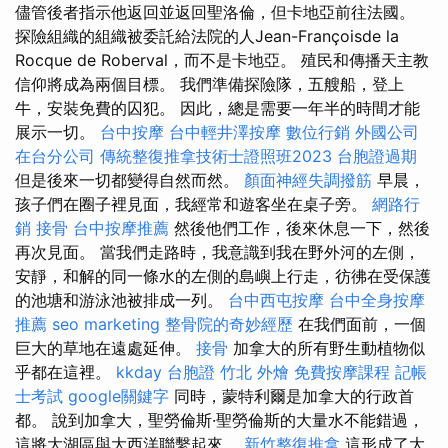
儘管後者指示他返回並返回聖洛倫，但卡地亞前往法國。
探險組織的組織被委託給法院的人Jean-Françoisde la
Rocque de Roberval，而不是卡地亞。 殖民和傳播天主教
信仰將成為兩個目標。 我們準備探險隊，五艘船，登上
牛，安裝免費的囚犯。 因此，總是需要一年半的時間才能
展示一切。
台中按摩
台中輕井澤按摩
數位行銷
外國公司
在台分公司
傳統整復推拿技術士證照班2023
台胞證過期
但是後來一切都變得自然而然。
顏面神經失調撥筋
早晨，
孩子們在圈子裡見面，我經常和遊客坐在桌子旁。
網路行
銷
接骨
台中按摩推薦
然後他們工作，後來休息一下，然後
再次見面。 當我們走路時，我意識到我在野外河的左側，
安靜，和解的同一條水的左側的島嶼上行走，彷彿在受保護
的池塘和游泳池被排成一列。
台中西屯按摩
台中全身按摩
推薦
seo marketing
整骨院的奇妙經歷
在我們面前，一個
巨大的草地在遠處延伸。
接骨
加拿大的所有野生動植物似
乎都在這裡。
kkday 台胞證
竹北 外燴
免費按摩課程
記帳
士考試
google關鍵字
同時，蒙特利爾是加拿大的行政首
都。 說到加拿大，聖勞倫斯·聖勞倫斯的大量水不能錯過，
這將大湖區與大西洋聯繫起來。
新竹整復推拿
這形成了大