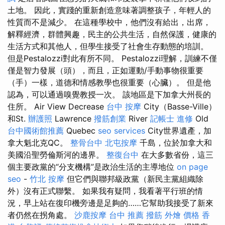
土地。 因此，實踐的重新創造意味著調整孩子，年輕人的
性質而不是減少。 在這種學校中，他們沒有給出，出席，
解釋經濟，群體興趣，民主的公共生活，自然保護，健康的
生活方式和其他人，但學生接受了社會生存動態的培訓。
但是Pestalozzi對此有所不同。 Pestalozzi理解，訓練不僅
僅是智力發展（頭），而且，正如運動/手動事物很重要
（手）一樣，道德和情感教學也很重要（心臟）。 但是他
認為，可以通過嗅覺教授一次。 該地區是下加拿大州長的
住所。 Air View Decrease
台中 按摩
City（Basse-Ville）
和St.
辦護照
Lawrence
撥筋創業
River
記帳士 進修
Old
台中國術館推薦
Quebec
seo services
City世界遺產，加
拿大魁北克QC。
整骨台中
北屯按摩
千島，位於加拿大和
美國沿聖勞倫斯河的邊界。
整復台中
在大多數省份，這三
個主要政黨的“分支機構”是政治生活的主導地位
on page
seo
-
竹北 按摩
但它們與聯邦級政黨（新民主黨組織除
外）沒有正式聯繫。 如果我有疑問，我看著平行班的情
況，早上站在復印機旁邊是足夠的……它幫助我接受了新來
者仍然在拐角處。
沙鹿按摩
台中 推薦 撥筋
外燴 價格
香