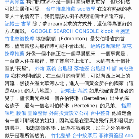
中喬骨盆
我們的世界不是一個田園詩般的世界，但它仍然
可以宜居和可愛。
台中推拿推薦
seo教學
在沒有熟練的專
業人士的情況下，我們應該以例子表明這個世界還不錯。
記帳士 書單
除了夢dream以求的方式外，還值得為更好的
方式而戰。
GOOGLE SEARCH CONSOLE
klook 台胞證
竹北整復按摩
埃德蒙頓（Edmonton）是艾伯塔省的首
都，儘管當您去那裡時可能不會出現。
經絡按摩課程
草屯
按摩推薦
好像一個小鎮正在一個早晨醒來，一個事實是，
一百萬人住在那裡，聳了聳肩並上班了。 大約有五十個社
區的“長屋”。
外燴 嘉義
台胞證 落地簽
台胞證 申請
南屯整
復
鄉村老闆確認，在三個月的時間裡，可以向西上河上的
河流，然後在渥太華河以北，進入一個黃金所在的國家（這
是Abitibi的大片地區）。
記帳士 考試
如果他確實是後者的
兒子，盧卡斯兄弟和一個在伯特琳（Berteline）出生的匿
名孩子，還有一個名叫伯特琳（Berteline）的兄弟。
指壓
課程
腰傷
豐原整骨
外商投資設立公司
台中整脊
他肯定會
有一個叫耶漢妮的姐姐，因為這是在聖馬洛飛行員和發現的
遺囑中。 我想談論教學，因為在我看來，民主之外的事情
似乎是理所當然的。
竹北整脊
台中按摩店
菲律賓簽證
seo