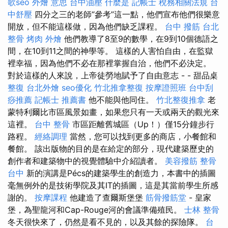
歌seo
外燴 意思
台中油壓
什麼是
記帳士 稅務相關法規
台
中舒壓
四分之三的老師“參考”這一點，他們宣布他們很樂意
開放，但不能這樣做，因為他們缺乏課程。
台中 撥筋
台北
整骨
烤肉 外燴
他們教導了8至9的數學，在9到10個德語之
間，在10到11之間的神學等。 這樣的人害怕自由，在監獄
裡幸福，因為他們不必在那裡掌握自治，他們不必決定。
對於這樣的人來說，上帝徒勞地賦予了自由意志 - - 甜品桌
整復
台北外燴
seo優化
竹北推拿整復
按摩證照班
台中刮
痧推薦
記帳士 推薦書
他不能與他同住。
竹北整復推拿
老
蒙特利爾比市區風景如畫，如果您只有一天或兩天的觀光來
這裡。
台中 整骨
市區距離舊城區（Up！）僅15分鐘步行
路程。
經絡調理
當然，您可以找到更多的商店，小餐館和
餐館。 該出版物的目的是在給定的部分，現代建築歷史的
創作者和建築物中的視覺體驗中介紹讀者。
美容撥筋
整骨
台中
新的演講是Pécs的建築學生的創造力，本書中的插圖
毫無例外的是技術學院及其IT的插圖，這是其當前學生所感
謝的。
按摩課程
他建造了查爾斯堡堡
筋骨撥筋堂
- 皇家
堡，為聖龍河和Cap-Rouge河的會議準備殖民。
士林 整骨
冬天很快來了，仍然是看不見的，以及其餘的探險隊。
台