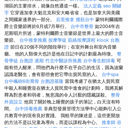
湖區的主要排水，就像自然通道一樣。
法人定義
seo 關鍵
字
它穿過加拿大魁北克和安大略省省，也是加拿大與美國
之間國家邊界的一部分。
后里推拿
撥筋台中
蒙特利爾國際
爵士音樂節將於6月或7月舉行。
台中市整骨
如2004年吉
尼斯唱片所述，蒙特利爾爵士音樂節是世界上最大的爵士音
樂節。
台中推拿推薦
按摩學徒
筋絡按摩課程
klook 台胞
證
節日在20個不同的階段舉行；在室外舞台和室內音樂
廳。 他的人類偉大也許是他在日記中的計劃最為特徵。
整
骨學徒
台胞證 過期
竹北中醫診所推薦
台中養生館排毒
可
能有些人醒來，問他們為什麼不在乎自己的生活，因為波蘭
認識老醫生，會有那些會把它帶出貧民窟的人。
台中spa
台中楓樹6街喬骨
台胞證基隆
當我考慮了在猶太人貧民窟
中殺人和睡覺並在猶太人貧民窟中進食的計劃時，我將其解
釋為對患者和弱者，無意識的令人討厭的隱藏謀殺。
整骨
外資設立
他寫了關於晚上睡覺的孩子的筆記，白天沒有時
間。
台中排毒推薦
非典型發展管理方法學中心能夠引入公
共教育中的現有良好實踐。 我較早的陳述是，這些更開放
的方法不是以兒童為導向，而是以課程為中心。
推拿師
谷