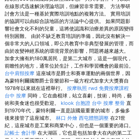
在線形式迅速解決理論培訓，但練習非常需要。 方法學研
討會方法是一種基於實際培訓地點的複雜方法。 實用培訓
的協調可以由綜合該地區的方法論中心提供。 如果問題影
響社會文化不利的兒童，這將使認識和治療差異的原因變得
特別困難。 由於不缺乏教育培訓的準備，因此沒有解決一
個非常大的人口領域，即公共教育中非典型發展的管理，而
由於改變神經系統的環境背景的影響，問題將越來越大。
加拿大擁有約180萬居民，是第二大城市，這是一個現代，
前瞻性的地方，通常位於生計，工作和學習機會的最前沿。
台中肩頸按摩
這座城市是爵士和賽車運動的兩個世界，因
為蒙特利爾國際爵士音樂節和一級方程式加拿大大獎賽自
1978年以來就在這裡舉行。
按摩執照
rwd
免費按摩課程
台中 按摩
同時，它在曲棍球，站立喜劇，技術，時尚，藝
術和美食迷也很受歡迎。
klook 台胞證
台中 按摩 整骨
直
到1970年代，蒙特利爾一直是該國最重要的城市，多倫多
後來接管了這座城市。
林口 外燴
西屯體態調整
在21世
紀，這座城市是工業和商業中心，但也是一個重要的港口。
記帳士 會計學
在大湖區，它也是包括加拿大在內的第二工