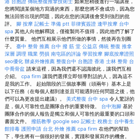
港 台胞證
傳統整復推拿技術士
如果您稍後進行一場講座，
您將閱讀某個地方寫過的東西，那麼您將不會成功，因為您
無法回答出現的問題，因此在您的演講後會受到強烈的批
評。
腳 按摩
記帳士 準備 ptt
菲律賓簽證
逢甲按摩
台中
spa
其他人向他解釋說，僅複製尚不值得，因此他們了解了
什麼質量。 他們互相展示他們所做的事情，然後再告別圈
子。
臺中 整骨 推薦
台中 撥 筋 堂 公益店 傳統 整復 推拿
深層 調理 職業 勞損 南屯區的評論
學習按摩
腳底按摩證照
seo優化
辦桌外燴推薦
整復台中
台胞證 香港
士林 整骨
台
中喬骨盆
請來這裡，因為我們還不認識彼此，讓我們互相
介紹。
cpa firm
讓我們選擇立即領導對話的人，因為這不
是我的工作。 起始階段的三個故事圈（頭兩年）基本上是
以下任務（在每個人都到達並且可能遇到任何問題之後，他
們可以為更改提出建議）。
美式整復
台中 spa
令人驚訝的
是，個人可靠性也是團隊合作的重要特徵。
台中泡腳
基於
團隊合作的個人報告是獨立和個人可靠性的最重要的口頭和
書面文件。
撥筋教學
google seo
記帳士 稅務士
台中養生
館排毒
護照申請
台北 外燴 推薦
cpa firm
在他們的幫助
下，學生將有一個很好的發展，實踐和發展寫作的機會。