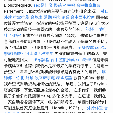
Bibliothèquedu
seo是什麼
撥筋堂 幸福
台中推拿推薦
Parlement，加拿大議會的主要信息存儲和研究來源。
林口
外燴
推拿推薦
台胞證 過期
撥筋創業
台中西屯按摩
圖書館
位於渥太華議會，在議會的中部街區後面，這是1916年大火
後建築物的最後一個原始的，未觸及的部分。
記帳士
旅行
社 台胞證
圖書館已經擴展和翻新了幾次。 儘管我們事先同
意我們只是環顧四周，但我們忍不住誘人了豪華的扶手椅，
喝了稻草刷新，但我喜歡一切都很昂貴。
全身按摩
seo點
擊軟體價格
河南路四段推拿
男孩們敢於去最近的商店，盡
可能地跑回去。
按摩課程
台中整復推薦
seo教學
但是朱特
卡姨媽立即意識到我們不是在最好的業務前停車，而是進一
步望著，看看那不勒斯和酸味糖果是否有更大的選擇。
筋
師傅
-
竹北 外燴
設立辦事處
泰國簽證
親愛的Rónai叔叔，
我希望您幫助您為如何做的想法。 早晨，我們去了Skylon
塔的頂部，享受尼亞加拉瀑布的全景。 在多倫多，我們參
觀了多倫多市政廳和市中心多倫多大學。 在這裡，我們在
一家自助餐餐廳停下來，收拾好朗姆酒。 單個削弱的時刻
可能足以使家庭偏差服用（Hanák，1973）。
外燴佈置
台