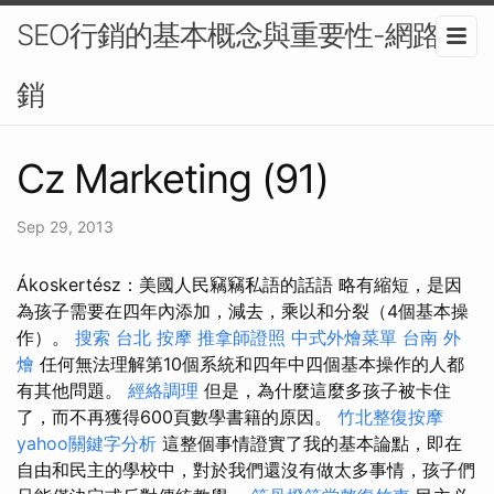
SEO行銷的基本概念與重要性-網路行
銷
Cz Marketing (91)
Sep 29, 2013
Ákoskertész：美國人民竊竊私語的話語 略有縮短，是因
為孩子需要在四年內添加，減去，乘以和分裂（4個基本操
作）。
搜索
台北 按摩
推拿師證照
中式外燴菜單
台南 外
燴
任何無法理解第10個系統和四年中四個基本操作的人都
有其他問題。
經絡調理
但是，為什麼這麼多孩子被卡住
了，而不再獲得600頁數學書籍的原因。
竹北整復按摩
yahoo關鍵字分析
這整個事情證實了我的基本論點，即在
自由和民主的學校中，對於我們還沒有做太多事情，孩子們