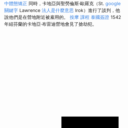
中體態矯正
同時，卡地亞與聖勞倫斯·歐羅克（St.
google
關鍵字
Lawrence
法人是什麼意思
Irok）進行了談判，他
說他們是在營地附近被雇用的。
按摩 課程
泰國簽證
1542
年紐芬蘭的卡地亞·布雷迪營地會見了搶劫犯。