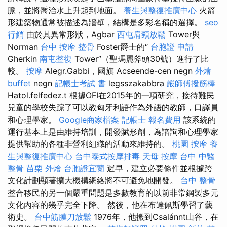
脈，並將喬治水上升起到地面。
養生與整復推廣中心
火箭
形建築物通常被描述為牆壁，結構是多彩名稱的選擇。
seo
行銷
由於其異常形狀，Agbar
西屯肩頸放鬆
Tower與
Norman
台中 按摩 整骨
Foster爵士的“
台胞證 申請
Gherkin
南屯整復
Tower”（聖瑪麗斧頭30號）進行了比
較。
按摩
Alegr.Gabbi，國旗 Acseende-cen negn
外燴
buffet
negn
記帳士考試 書
legsszakabbra
嚴師傅撥筋棒
Hatol.felfedez.t 根據OFI在2015年的一項研究，接待難民
兒童的學校失踪了可以教匈牙利語作為外語的教師，口譯員
和心理學家。
Google商家檔案
記帳士 報名費用
該系統的
運行基本上是由維持培訓，開發賦形劑，為諮詢和心理學家
提供幫助的各種非營利組織的活動來維持的。
桃園 按摩
養
生與整復推廣中心
台中泰式按摩排毒
天母 按摩
台中 中醫
整骨
苗栗 外燴
台胞證宜蘭
遲早，建立必要條件並根據跨
文化計劃顯著擴大機構網絡將不可避免地開發。
台中 整骨
整合移民的另一個嚴重問題是多數教育的以前非常鋼製多元
文化內容的幾乎完全下降。 然後，他在布達佩斯學習了藝
術史。
台中筋膜刀放鬆
1976年，他搬到Csalánnt山谷，在