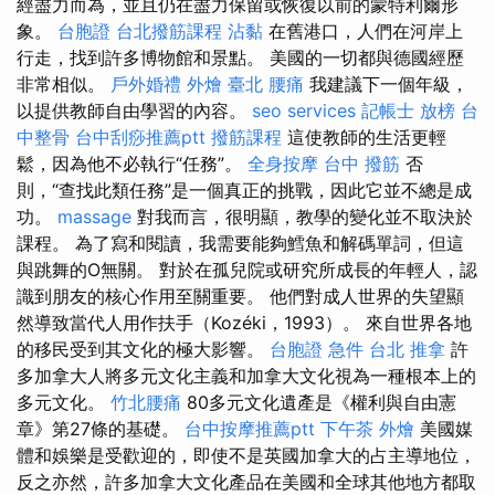
經盡力而為，並且仍在盡力保留或恢復以前的蒙特利爾形
象。
台胞證
台北撥筋課程
沾黏
在舊港口，人們在河岸上
行走，找到許多博物館和景點。 美國的一切都與德國經歷
非常相似。
戶外婚禮
外燴 臺北
腰痛
我建議下一個年級，
以提供教師自由學習的內容。
seo services
記帳士 放榜
台
中整骨
台中刮痧推薦ptt
撥筋課程
這使教師的生活更輕
鬆，因為他不必執行“任務”。
全身按摩
台中 撥筋
否
則，“查找此類任務”是一個真正的挑戰，因此它並不總是成
功。
massage
對我而言，很明顯，教學的變化並不取決於
課程。 為了寫和閱讀，我需要能夠鱈魚和解碼單詞，但這
與跳舞的O無關。 對於在孤兒院或研究所成長的年輕人，認
識到朋友的核心作用至關重要。 他們對成人世界的失望顯
然導致當代人用作扶手（Kozéki，1993）。 來自世界各地
的移民受到其文化的極大影響。
台胞證 急件
台北 推拿
許
多加拿大人將多元文化主義和加拿大文化視為一種根本上的
多元文化。
竹北腰痛
80多元文化遺產是《權利與自由憲
章》第27條的基礎。
台中按摩推薦ptt
下午茶 外燴
美國媒
體和娛樂是受歡迎的，即使不是英國加拿大的占主導地位，
反之亦然，許多加拿大文化產品在美國和全球其他地方都取