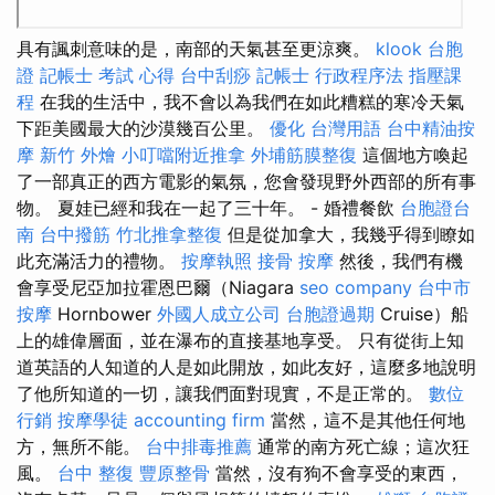
具有諷刺意味的是，南部的天氣甚至更涼爽。
klook 台胞
證
記帳士 考試 心得
台中刮痧
記帳士 行政程序法
指壓課
程
在我的生活中，我不會以為我們在如此糟糕的寒冷天氣
下距美國最大的沙漠幾百公里。
優化 台灣用語
台中精油按
摩
新竹 外燴
小叮噹附近推拿
外埔筋膜整復
這個地方喚起
了一部真正的西方電影的氣氛，您會發現野外西部的所有事
物。 夏娃已經和我在一起了三十年。 - 婚禮餐飲
台胞證台
南
台中撥筋
竹北推拿整復
但是從加拿大，我幾乎得到瞭如
此充滿活力的禮物。
按摩執照
接骨
按摩
然後，我們有機
會享受尼亞加拉霍恩巴爾（Niagara
seo company
台中市
按摩
Hornbower
外國人成立公司
台胞證過期
Cruise）船
上的雄偉層面，並在瀑布的直接基地享受。 只有從街上知
道英語的人知道的人是如此開放，如此友好，這麼多地說明
了他所知道的一切，讓我們面對現實，不是正常的。
數位
行銷
按摩學徒
accounting firm
當然，這不是其他任何地
方，無所不能。
台中排毒推薦
通常的南方死亡線；這次狂
風。
台中 整復
豐原整骨
當然，沒有狗不會享受的東西，