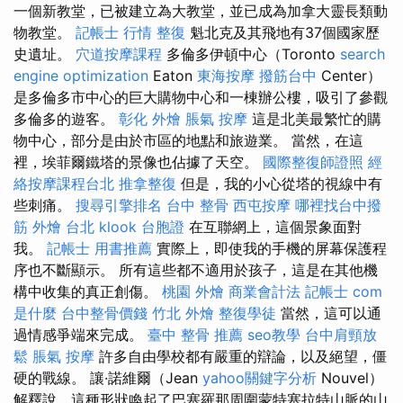
一個新教堂，已被建立為大教堂，並已成為加拿大靈長類動
物教堂。
記帳士 行情
整復
魁北克及其飛地有37個國家歷
史遺址。
穴道按摩課程
多倫多伊頓中心（Toronto
search
engine optimization
Eaton
東海按摩
撥筋台中
Center）
是多倫多市中心的巨大購物中心和一棟辦公樓，吸引​​了參觀
多倫多的遊客。
彰化 外燴
脹氣 按摩
這是北美最繁忙的購
物中心，部分是由於市區的地點和旅遊業。 當然，在這
裡，埃菲爾鐵塔的景像也佔據了天空。
國際整復師證照
經
絡按摩課程台北
推拿整復
但是，我的小心從塔的視線中有
些刺痛。
搜尋引擎排名
台中 整骨
西屯按摩
哪裡找台中撥
筋
外燴 台北
klook 台胞證
在互聯網上，這個景象面對
我。
記帳士 用書推薦
實際上，即使我的手機的屏幕保護程
序也不斷顯示。 所有這些都不適用於孩子，這是在其他機
構中收集的真正創傷。
桃園 外燴
商業會計法 記帳士
com
是什麼
台中整骨價錢
竹北 外燴
整復學徒
當然，這可以通
過情感爭端來完成。
臺中 整骨 推薦
seo教學
台中肩頸放
鬆
脹氣 按摩
許多自由學校都有嚴重的辯論，以及絕望，僵
硬的戰線。 讓·諾維爾（Jean
yahoo關鍵字分析
Nouvel）
解釋說，這種形狀喚起了巴塞羅那周圍蒙特塞拉特山脈的山