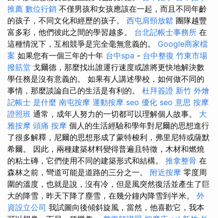
推薦
數位行銷
不僅男孩和女孩應該在一起，而且不同年齡
的孩子，不同文化和經歷的孩子。
西屯肩頸放鬆
團隊越豐
富多彩，他們彼此之間的學習越多。
台北記帳士事務所
在
這種情況下，互相競爭是完全毫無意義的。
Google商家檔
案
如果您有一個三年的十年
台中spa
-
台中整復
竹東市場
撥筋堂
戈爾德，那麼找出誰運行速度或誰將更快地解決數
學任務是沒有意義的。 如果有人講述學校，如何做不同的
事情，那麼談論自己的生活是有利的。
杜拜簽證
新竹 外燴
記帳士 是什麼
南屯按摩
運動按摩
seo 優化
seo 意思
按摩
證照班
通常，成年人努力的一切都可以理解個人故事。
大
雅按摩
頭痛 按摩
個人的生活經驗和學年對尼爾的思想進行
了很多解釋，尼爾的思想形成了蒙特梭利，弗里尼特或薩默
希爾。 因此，兩種建築材料變得普遍且特徵，木材和燃燒
的粘土磚，它們使用不同的建築形式和結構。
推拿整骨
在
森林之前，彎道可能是道路的三分之一。
附近按摩
零度周
圍的溫度，也就是說，沒有冷，但是風突然復活並產生了巨
大的降雪，昨天下降了塵雪，在幾分鐘內降雪到半米。
外
資設立公司
我試圖向後傾斜旋風，當然，他喜歡它，我本