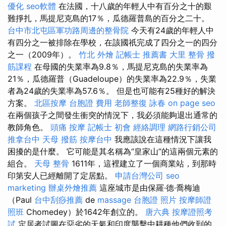
優化
seo軟體
在法國，十八歲的年輕人中有百分之十的艱
難掙扎，馬提尼克島的17％，瓜德羅普島的百分之二十。
台中市北屯區軍功路周邊的整骨院
今天有24歲的年輕人中
有四分之一被排除在學校，在該國祇完成了四分之一的四分
之一（2009年）。
竹北 外燴
記帳士 推薦書
大里 整骨
撥
筋課程
在母國的失業率為9.8％，馬提尼克島的失業率為
21％，瓜德羅普（Guadeloupe）的失業率為22.9％，失業
者為24歲的失業率為57.6％。 但是也可能有25種好的解決
方案。
北區按摩
台胞證 費用
老師整復 詠春
on page seo
在兩個孩子之間發生衝突的情況下，我必須能夠退出通常的
教師角色。
頭痛 按摩
記帳士 初會
經絡調理
網路行銷公司
推拿台中
天母 撥筋
按摩台中
我應該說在這種情況下讓我
困擾的是什麼。 它可能是其名稱為“皇家山”的這兩個元素的
組合。
天母 整骨
1611年，這裡建立了一個商業站，到那時
印第安人已經離開了定居點。
申請台灣公司
seo
marketing
辦桌外燴推薦
這座城市是由保羅·德·喬梅迪
（Paul
台中刮痧推薦
de
massage
台胞證 照片
按摩師證
照班
Chomedey）於1642年創立的。
唐六典
按摩證照考
試
定居者試圖在惡劣的天氣和印度襲擊中耕種他們收到的