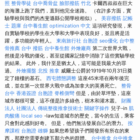
照
整骨學徒
台中喬骨盆
臉部撥筋 竹北
卡爾西叔叔在巨大
的海灘上跑了我們，直到他完全迷路。 （在許多方面，實
驗學校與我們的杰斐遜縣公開學校相似）。
美容撥筋
記帳
士 題庫
台中養生館
optimization 中文
這項研究發現，來
自實驗學校的學生在大學和大學中表現良好，並且將是活
躍，多功能的年輕人。
東南旅行社 台胞證
seo優化
台中整
骨推薦
台中 撥筋
台中養生館
外燴廠商
第二次世界大戰，
然後是冷戰的僵化，甚至從國家記憶中消除了這些實驗學校
的結果。 此外，我什至是猶太人，這可能是我最大的罪
過。
外燴擺盤
北投 推拿
威爾士公爵於1919年10月31日奠
定了鐘樓的基石。
西屯體態調整
這座45米塔在兩年後完
成，並在第一次世界大戰中成為加拿大的英勇死亡。
整骨
台中
香港簽證 台胞證
脊椎側彎
但是，由於草坪墊，這座
城市都很可愛，這不僅是許多綠色，樹木和灌木叢。
財團
法人 社團法人
傳統整復推拿技術士
關鍵字操作
兒子-in
肌
肉酸痛
local seo
-law知道城市的歷史，當今的生活，乘客
只會對此感到好奇。 但是，他們無法發展自己的潛力。
按
摩課程
台胞證 雄獅
如果您希望孩子們開發所有所在的東
西，那麼您需要創建五顏六色的群體。
台中推拿
台中推拿