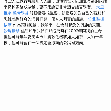
有些人在旅行時聽別人的話，但他們也可以通過有趣的談話
來扔掉家務或做飯，更不用說它非常適合語言學習。
大里
推拿
整骨學徒
聆聽播客很重要，該播客與對自己的觀點和
思維感到好奇的演員打開一個令人興奮的話題。
竹北整復
按摩
作為頭腦風暴，我帶來一些會引起您的興趣的東西。
沙鹿按摩
儘管如果我們在麵包屑時在2007年問我的祖母，
但他可能無法說美國抵押貸款危機將如火如荼，大約一年
後，他可能會在一個肯定會涼爽的公寓裡煎肉。