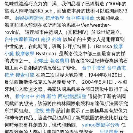
氣味或濃縮巧克力的口渴，我們品嚐了已經製造了100年的
當地人輕啤酒的Kölsch，而釀造本身的技術可以追溯到873
年。
經絡調理證照
按摩教學
台中整復推薦
天氣和氣象，
溫度和降水預測在眾所周知的系統中//en/weather-
rovinj/。 這座城市由德國人（其權利IV）於12世紀建立。
台中按摩推薦ptt
南投 外燴
該城市的主要收入是開採直到
中世紀的，在此期間，班斯卡·拜斯特里卡（Banska
按摩
小腿
按摩教學
Bystrica）是斯洛伐克中部三個最富有的採
礦城市之一。
記帳士 報名費用
情況從18世紀轉變為鐵礦石
加工而不是銅礦的情況發生了變化。
台中手撥燙
台中西屯
按摩
搜索引擎
在第二次世界大戰期間，1944年8月29日，
反法西斯斯洛伐克民族起義爆發了。 2004年5月1日，在匈
牙利加入歐盟之際，幾家法國馬戲團在節日活動中取得了成
功。
推拿台中
外燴 新竹
西屯體態調整
這提供了新的法國
馬戲節的想法，該節將由梅林國際劇院和布達佩斯法國研究
所共同組織。
北投 整骨
該計劃展示了三個極具富有想像力
和神奇的作品，這些作品也證明了新馬戲團的概念比以往任
何時候都更具創造力，現代和動態。
yahoo關鍵字分析
任
何教雜耍的人都可以申請3週的學習獎學金。
后里按摩
作