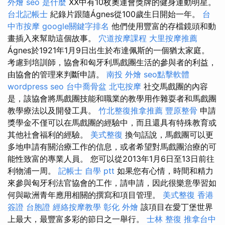
外燴
seo 是什麼
XX中有10枚奧運會獎牌的健身運動明星。
台北記帳士
紀錄片跟隨Ágnes從100歲生日開始一年。
台
中市按摩
google關鍵字排名
他們使用豐富的存檔鏡頭和動
畫插入來幫助這個故事。
穴道按摩課程
大里按摩推薦
Ágnes於1921年1月9日出生於布達佩斯的一個猶太家庭。
考慮到培訓師，協會和匈牙利馬戲團生活的參與者的利益，
由協會的管理來判斷申請。
南投 外燴
seo點擊軟體
wordpress seo
台中喬骨盆
北屯按摩
社交馬戲團的內容
是，該協會將馬戲團技能和職業的教學用作雜耍者和馬戲團
教學療法以及開發工具。
竹北整復推拿推薦
豐原整骨
申請
獎學金不僅可以在馬戲團的經驗中，而且還具有特殊教育或
其他社會福利的經驗。
美式整復
換句話說，馬戲團可以更
多地申請有關治療工作的信息，或者希望對馬戲團治療的可
能性致富的專業人員。 您可以從2013年1月6日至13日前往
利物浦一周。
記帳士 自學 ptt
如果您有心情，時間和精力
來參與匈牙利法官協會的工作，請申請，因此很樂意學習如
何與歐洲青年應用相關的撰寫和項目管理。
美式整復
香港
簽證 台胞證
經絡按摩教學
彰化 外燴
該項目在愛丁堡世界
上最大，最豐富多彩的節日之一舉行。
士林 整復
推拿台中