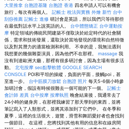
大里推拿
台胞證基隆
台胞證 香港
四名申請人可以有機會
旅行，每次有兩個人。
記帳士 稅法與實務
外燴 新竹
台中
刮痧推薦
記帳士 進修
研討會是英語，所以我們只等待那些
在最低對話水平上說英語的人。
台中體態矯正
台中運動按
摩
特定領域的傳統民間建築不僅取決於給定時代的社會關
係，需求和技術發展，還取決於當地發現的環境和自然特徵
以及對其潛力的適當檢測和利用。 不幸的是，我無法遇到
我想要的幾個雜耍演員，因為他們不在那裡。
massage
我
沒有到達歐洲大廳，那裡有很多研討會，因為主場有很多活
動。
北屯按摩
seo點擊軟體
GOOGLE SEARCH
CONSOLE
POI和平坦的操縱，負面的平面，接觸poi，甚
至進一步。
台中筋膜刀放鬆
台胞證 照片
每天5-6個小時參
加研討會，假設有時候很難去一個可能的下一個。
記帳士
會計師 差異
台中按摩
按摩執照
晚會結束後，我通常去了
24小時的健身房，在那裡我練習了那天學到的東西，並將
筆記寫入了人類形式，並將其添加到了它們中。 在冬季和
夏季，這裡的生活很大，遊覽，滑雪和舞蹈愛好者也會找到
一個節目。 在這裡，您將找到其他有用的信息和在線房間