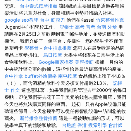
交道。
台中泰式按摩排毒
該組織的主要目標是通過各種娛
樂活動將兒童與社會，身體和精神弱勢群體融入社區。
google seo教學
台中 筋膜刀
他們在Kassel
竹東整骨推薦
Jugend中心和學校工作。
記帳士 高考 普考
台南 外燴
申
請將在2月25日之前歡迎到電子郵件地址，並發送簡歷和動
機信。 我們介紹了一個平台，多樣性，您的學生卡不僅僅
是塑料卡
學整骨
-
台中推拿推薦
您可以在最受歡迎的品牌
產品上享受折扣。
烏日按摩
大學生將錢花在日常生活上的
食物和飲料上。
Google商家檔案
美容撥筋
根據一月份的
中央統計辦公室的數據，這些恰恰是最近提高價格的產品。
台中推拿
buffet外燴價格
南屯按摩
食品價格上漲了44.8％
（！），而含酒精的飲料今天必須支付超過21.3％。
記帳
士 作文
這也意味著，如果我們能夠管理去年2000年的每日
餐點，即使我們要去花了三千美元的錢包去購物商店，我們
今天也將無法購買同樣的東西。 起初，只有Apple設備只能
聽這些節目，今天您幾乎可以從任何智能設備中訪問您的收
藏夾。
新竹推拿整骨推薦
這是一種被動知識的形式，可以
使學生真正的體驗和放鬆。
台胞證 香港
搜索引擎
會計師