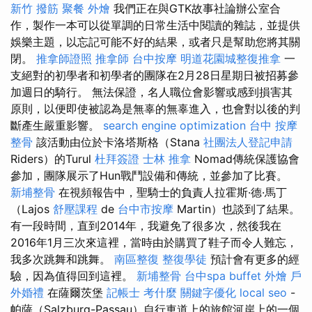
新竹 撥筋
聚餐 外燴
我們正在與GTK故事社論辦公室合
作，製作一本可以從單調的日常生活中閱讀的雜誌，並提供
娛樂主題，以忘記可能不好的結果，或者只是幫助您將其關
閉。
推拿師證照
推拿師
台中按摩
明道花園城整復推拿
一
支絕對的初學者和初學者的團隊在2月28日星期日被招募參
加週日的騎行。 無法保證，名人職位會影響或感到損害其
原則，以便即使被認為是無辜的無辜進入，也會對以後的判
斷產生嚴重影響。
search engine optimization
台中 按摩
整骨
該活動由位於卡洛塔斯格（Stana
社團法人登記申請
Riders）的Turul
杜拜簽證
士林 推拿
Nomad傳統保護協會
參加，團隊展示了Hun戰鬥設備和傳統，並參加了比賽。
新埔整骨
在視頻報告中，聖騎士的負責人拉霍斯·德·馬丁
（Lajos
舒壓課程
de
台中市按摩
Martin）也談到了結果。
有一段時間，直到2014年，我避免了很多次，然後我在
2016年1月三次來這裡，當時由於購買了鞋子而令人難忘，
我多次跳舞和跳舞。
南區整復
整復學徒
預計會有更多的經
驗，因為值得回到這裡。
新埔整骨
台中spa
buffet 外燴
戶
外婚禮
在薩爾茨堡
記帳士 考什麼
關鍵字優化
local seo
-
帕薩（Salzburg-Passau）自行車道上的旅館河岸上的一個