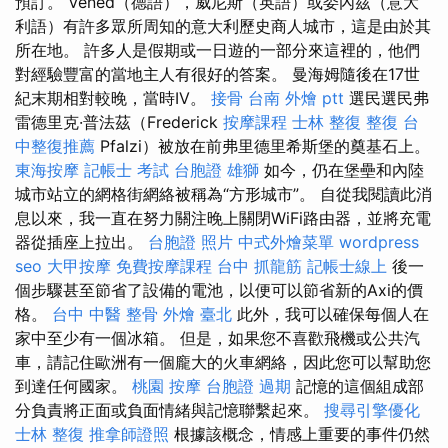
預訂。 Vened（德語），威尼斯（英語）或委內茲（意大
利語）有許多眾所周知的意大利歷史商人城市，這是由於其
所在地。 許多人是假期或一日遊的一部分來這裡的，他們
對經驗豐富的當地主人有很好的答案。 曼海姆隨後在17世
紀末期相對較晚，當時IV。
接骨
台南 外燴 ptt
選民選民弗
雷德里克·普法茲（Frederick
按摩課程
士林 整復
整復
台
中整復推薦
Pfalzi）被放在前弗里德里希斯堡的奠基石上。
東海按摩
記帳士 考試
台胞證 雄獅
如今，仍在堡壘和內陸
城市站立的網格街網絡被稱為“方形城市”。 自從我閱讀此消
息以來，我一直在努力關注晚上關閉WiFi路由器，並將充電
器從插座上拉出。
台胞證 照片
中式外燴菜單
wordpress
seo
大甲按摩
免費按摩課程
台中 抓龍筋
記帳士線上
後一
個步驟甚至節省了設備的電池，以便可以節省新的Axi的價
格。
台中 中醫 整骨
外燴 臺北
此外，我可以確保每個人在
家中至少有一個冰箱。 但是，如果您不喜歡飛機或公共汽
車，請記住歐洲有一個龐大的火車網絡，因此您可以幫助您
到達任何國家。
桃園 按摩
台胞證 過期
記憶的這個組成部
分負責將正面或負面情緒與記憶聯繫起來。
搜尋引擎優化
士林 整復
推拿師證照
根據該概念，情感上重要的事件仍然