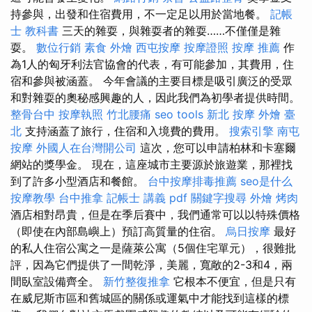
持參與，出發和住宿費用，不一定足以用於當地餐。
記帳
士 教科書
三天的雜耍，與雜耍者的雜耍……不僅僅是雜
耍。
數位行銷
素食 外燴
西屯按摩
按摩證照
按摩 推薦
作
為1人的匈牙利法官協會的代表，有可能參加，其費用，住
宿和參與被涵蓋。 今年會議的主要目標是吸引廣泛的受眾
和對雜耍的奧秘感興趣的人，因此我們為初學者提供時間。
整骨台中
按摩執照
竹北腰痛
seo tools
新北 按摩
外燴 臺
北
支持涵蓋了旅行，住宿和入境費的費用。
搜索引擎
南屯
按摩
外國人在台灣開公司
這次，您可以申請柏林和卡塞爾
網站的獎學金。 現在，這座城市主要源於旅遊業，那裡找
到了許多小型酒店和餐館。
台中按摩排毒推薦
seo是什么
按摩教學
台中推拿
記帳士 講義 pdf
關鍵字搜尋
外燴 烤肉
酒店相對昂貴，但是在季后賽中，我們通常可以以特殊價格
（即使在內部島嶼上）預訂高質量的住宿。
烏日按摩
最好
的私人住宿公寓之一是薩萊公寓（5個住宅單元），很難批
評，因為它們提供了一間乾淨，美麗，寬敞的2-3和4，兩
間臥室設備齊全。
新竹整復推拿
它根本不便宜，但是只有
在威尼斯市區和舊城區的關係或運氣中才能找到這樣的標