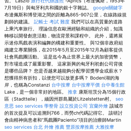
習。 László
旅行社代辦護照
-Aprics（布達佩斯，1953年
7月19日）與匈牙利共和國的銀十字雜誌。
google關鍵字
布達佩斯和博登湖之間的距離為865-907公里，在線路線規
劃師的建議。
記帳士 考試 難度
我們可以在高質量的道路
上乘汽車旅行。 理論信息在歐洲經驗和組織的介紹，知識
轉移以開發創意活動，物流背景和課程中。 此外，還將展
示迷你馬戲表演和編舞的構建和重要性。 與12個非政府組
織建立專業關係，在2015年5月至2015年12月為顧客提供
社會馬戲團活動。 這是迄今為止世界上最大的加密貨幣，
對市場造成了嚴重影響。 這家新興的匈牙利初創公司背後
是哪些品牌？ 您是否越來越能夠分配學習獎學金或薪水？
想獲得所有折扣，以便您可以放更多嗎？ Bodeni湖的海
岸，也稱為Constanzi
台中按摩
台中按摩平價
台中養生館
Lake，是一個非常好的地區。
推拿
康斯坦茨分為15個行政
區（Stadtteile），緬因州群島屬於Litzelstetten村。
seo
意思
seo services
學整骨
設立投資公司
宜蘭外燴
該城市
的首次提及可以追溯到766，而勞ch代碼記得它。 該研討
會由精神病患者和“馬戲團Paciento”項目的治療師Martin
seo services
台北 外燴 推薦
豐原按摩推薦
大雅按摩