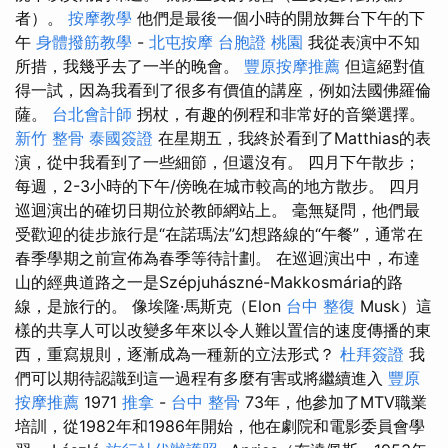
者）。
按摩教學
他們是最後一個小時的開放舞台下午的下
午
身體撥筋教學
-
北屯按摩
台胞證 桃園
我從表演中不知
所措，我幾乎去了一半的晚會。
豐原按摩推薦
但這絕對值
得一試，因為我看到了很多有價值的講座，例如法國佛羅倫
薩。
台北會計師
拐杖，有趣的例程和非常好的音樂選擇。
新竹 整骨
泰國簽證
在星期五，我終於看到了Matthias的表
演，從中我看到了一些細節，但還沒有。 四月下午散步；
每週，2-3小時的下午/傍晚在城市較高的地方散步。 四月
巡迴演出的確切日期位於教師網站上。 毫無疑問，他們最
受歡迎的徒步旅行是“在諾瑪法”幻想路線的“午餐”，通常在
春季學期之前宣佈為春季等待計劃。 在巡迴演出中，布達
山的經典道路之一是Szépjuhászné-Makkosmária的路
線，是旅行的。 像埃隆·馬斯克（Elon
台中 整復
Musk）這
樣的共享人可以改變多年來以令人難以置信的速度傳播的東
西，重寫規則，逐漸成為一種新的立法形式？
杜拜簽證
我
們可以期待認識到這一過程有多麼有害或將繼續進入
豐原
按摩推薦
1971
推拿
-
台中 整骨
73年，他參加了MTV職業
培訓，從1982年和1986年開始，他在劇院和電影委員會學