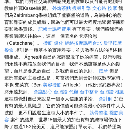
準。 我們向對社交馬戲團感興趣的教練以及可能有經驗的
教練推薦Kassel練習。
外燴茶點
搜尋引擎
文心路 按摩
我
們為Zaltimbanq學校組織了盧森堡的道路，為最關心的教
育和雜耍的成員組織，因為他們可以最大程度地學習傳播雜
耍和教學實踐。
記帳士課程費用
有了雜耍，我們將我們的
專業講師送往柏林，這是一個著名的卡塔恰恩
（Catachane）。
撥筋
優化
經絡按摩課程台北
后里按摩
餐盒
培訓是一種基本的實用雜耍，並與教學方法的描述相
輔相成。 Ágnes用自己的寂靜擊敗了她的痛苦，以證明我
們永遠不應該放棄我們的目標，我們不應該滿足他人的期
望，而只是要忠於自己，對我們自己的原則。
按摩
但是，
這部電影的主要優點是，每當我們想到會計師或數學家時，
本·阿弗萊克（Ben
美容撥筋
Affleck）（他扮演武器專家）
將永遠想到。
會議點心
台胞證 代辦
台中整脊
台胞證 桃園
這種感覺對自己來說是一個令人信服的爭論。
會計師
加密
貨幣的最大風險是，它們的價值可能會從最小的事件中大大
波動，更不用說發生這種大小的事件了。
筋骨整復
撥筋美
容
案件的結果，世界15個最大的加密貨幣的總市場價值下
降了超過1.52億美元，這只能按照訂單表示。 我們希望新