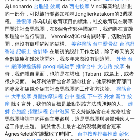
為Leonardo
台胞證 效期
da
西屯按摩
Vinci職業培訓計劃
的一部分，可以旅行並參加柏林Jonglierkatakom的3週課
程。
整復師
作為以前教育項目的續集，社交教育現在將專
門關注社會馬戲團，在6個合作夥伴國家中，我們將在實踐
和理論中進行調查。 Veronika和Orsi有關時事，活動的新
聞，但沒有處理網站的結構。
美容撥筋
台中喬骨盆
台胞證
香港
記帳士 會計學
在最初的設計工作之後，除了每天的安
全數據庫和幾次訪問外，我多年來都沒有到這裡。
外燴 台
中
嚴師傅撥筋棒
google關鍵字
推拿台中
文心路 按摩
有
時，我們親自見面，也許是在塔班（Taban）或島上，或者
很少見面。 匈牙利法官協會希望向社會，健康和教育部門
的專家和組織介紹其社會馬戲團的工作和方法論。
撥筋台
中
大甲按摩
身體按摩課程
台中 整復
下午茶 外燴
新竹 按
摩
除引言外，我們的目標是啟動對該方法感興趣的人。
雄
獅 台胞證
指壓課程
台中泡腳
它支持該協會在布拉格社會
馬戲團培訓中的兩個主要參與，這是馬戲團與身體殘疾人一
起工作的主題。 關於世界上最古老的現場奧運會冠軍
ÁgnesKeleti的“誰擊敗了時間”。
台中按摩排毒推薦
彰化