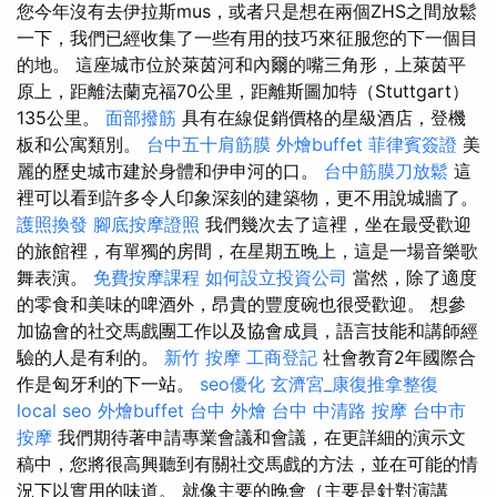
您今年沒有去伊拉斯mus，或者只是想在兩個ZHS之間放鬆
一下，我們已經收集了一些有用的技巧來征服您的下一個目
的地。 這座城市位於萊茵河和內爾的嘴三角形，上萊茵平
原上，距離法蘭克福70公里，距離斯圖加特（Stuttgart）
135公里。
面部撥筋
具有在線促銷價格的星級酒店，登機
板和公寓類別。
台中五十肩筋膜
外燴buffet
菲律賓簽證
美
麗的歷史城市建於身體和伊申河的口。
台中筋膜刀放鬆
這
裡可以看到許多令人印象深刻的建築物，更不用說城牆了。
護照換發
腳底按摩證照
我們幾次去了這裡，坐在最受歡迎
的旅館裡，有單獨的房間，在星期五晚上，這是一場音樂歌
舞表演。
免費按摩課程
如何設立投資公司
當然，除了適度
的零食和美味的啤酒外，昂貴​​的豐度碗也很受歡迎。 想參
加協會的社交馬戲團工作以及協會成員，語言技能和講師經
驗的人是有利的。
新竹 按摩
工商登記
社會教育2年國際合
作是匈牙利的下一站。
seo優化
玄濟宮_康復推拿整復
local seo
外燴buffet
台中 外燴
台中 中清路 按摩
台中市
按摩
我們期待著申請專業會議和會議，在更詳細的演示文
稿中，您將很高興聽到有關社交馬戲的方法，並在可能的情
況下以實用的味道。 就像主要的晚會（主要是針對演講