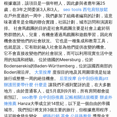
根據邀請，該項目是一個年輕人，因此參與者應年滿25
歲，在3年之間委派3人和3人。
seo tools
西屯肩頸放鬆
在戶外度過的一周中，我們參加了組織者編寫的計劃，這意
味著通常是全職的聯合實踐，社區計劃，城市訪問和演講彩
排。 社會馬戲團的目的是社會馬戲團主要是社會上處於弱
勢群體的人，兒童，有機會通過馬戲團和遊戲學習，因此有
機會改變他們的社會狀況。 它也是一種集成和教育工具，
也就是說，它有助於融入社會並為他們提供改變的機會。
它不會直接改變他們的社會狀況，而可以利用現實生活中使
用的知識和經驗。 位於德國的Meersburg，位於
Bodenserekis的Baden-Württemberg，位於該國西南部的
Boden湖沿岸。
大里按摩
度假目的地及其周圍環境是短途
旅行或整整一周的絕佳機會。
后里按摩
台中刮痧推薦ptt
辦護照要帶什麼
什麼是
讓我們不感到驚訝的是，在大多數
地方，由於普通客人，從5月底到9月初，所有房間都會提
前預訂。
seo教學
台中刮痧推薦
記帳相關法規概要
辦桌外
燴推薦
Hanza大學成立於14世紀，以下是一個自由的帝國
城市。 我們預計將支持3個主要的旅行，但根據應用程序，
這可能會發生變化。
網路行銷
茶會
公益路整骨
獎學金支