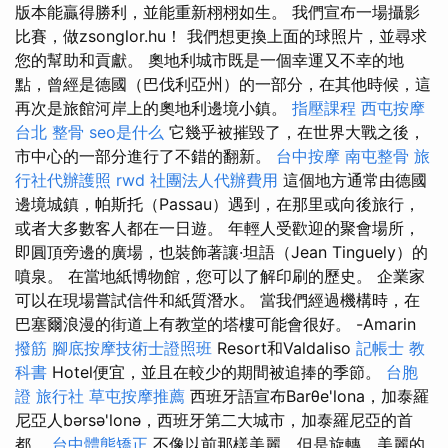
版本能贏得勝利，並能重新栩栩如生。 我們宣布一場攝影
比賽，做zsonglor.hu！ 我們想更換上面的球照片，並尋求
您的幫助和貢獻。 奧地利城市既是一個幸運又不幸的地
點，曾經是德國（巴伐利亞州）的一部分，在其他時候，這
再次是旅館河岸上的奧地利邊境小鎮。
指壓課程
西屯按摩
台北 整骨
seo是什么
它幾乎被摧毀了，在世界大戰之後，
市中心的一部分進行了不錯的翻新。
台中按摩
南屯整骨
旅
行社代辦護照
rwd
社團法人代辦費用
這個地方通常由德國
邊境城鎮，帕斯托（Passau）遇到，在那里或向後旅行，
或者大多數客人都在一日遊。 年輕人受歡迎的聚會場所，
即圓頂旁邊的廣場，也裝飾著讓·坦語（Jean Tinguely）的
噴泉。 在當地紙博物館，您可以了解印刷的歷史。 企業家
可以在現場嘗試信件和紙質潛水。 當我們經過機構時，在
巴塞爾浪漫的街道上有教堂的塔樓可能會很好。 -Amarin
撥筋
腳底按摩技術士證照班
Resort和Valdaliso
記帳士 教
科書
Hotel便宜，並且在較少的期間被追捧的季節。
台胞
證 旅行社
草屯按摩推薦
西班牙語宣布Barθe'lona，加泰羅
尼亞人bərsə'lonə，西班牙第二大城市，加泰羅尼亞的首
都。
台中體態矯正
不像以前那樣美麗，但是旋轉，美麗的