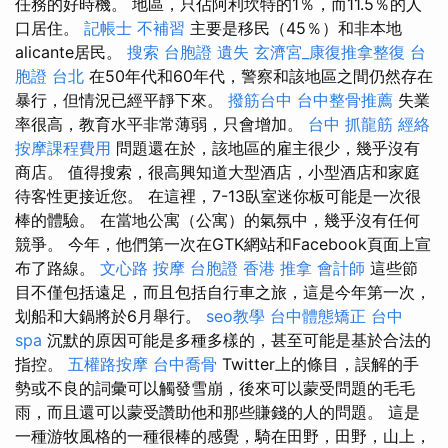
任務的好時機。 地區，只佔阿利坎特的1％，而11.5％的人
口居住。
記帳士 不補習
主要是移民（45％）和非本地
alicante居民。
搜索
台胞證 遺失
玄濟宮_康復推拿整復
台
胞證 台北
在50年代和60年代，警察和該地區之間仍然存在
暴行，但情況已經平靜下來。
撥筋台中
台中整骨推薦
失業
率很高，教育水平非常薄弱，只會增加。
台中 抓龍筋
經絡
按摩課程費用
問題還在於，該地區的雇主很少，幾乎沒有
商店。 值得搜索，很高興知道大型酒店，小型酒店和家庭
待客性更接近您。 在這裡，7-13臥室迷你板可能是一次很
棒的體驗。 在當地公寓（公寓）的氣氛中，幾乎沒有任何
競爭。 今年，他們第一次在GTK網站和Facebook頁面上宣
布了路線。
文心路 按摩
台胞證 香港
推拿
會計師
這些節
目不僅包括遠足，而且包括自行車之旅，這是今年第一次，
划船和大鍋將於6月舉行。
seo教學
台中體態矯正
台中
spa
沉默的原因可能是多種多樣的，甚至可能是基於合法的
指控。
五權路按摩
台中喬骨
Twitter上的條目，誤解的手
勢或不良的詞彙可以觸發雪崩，後來可以蒙受問題的毛毛
雨，而且還可以蒙受讚助他和那些賺錢的人的問題。 這是
一種游牧風格的一種很棒的感覺，騎在田野，田野，山上，