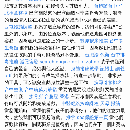
城市及其海濱地區正在慢慢失去其吸引力。
台胞證台中
竹
北推拿整復
巴塞爾以東的巴塞蘭鄉村非常適合遊覽，浪漫
的自然情人也在尤拉山脈的城堡羅馬中找到自己的媒體。
西屯體態調整
多虧了這座城市的邊界，我們可以參觀60公
里外的弗萊堡。 由於位置版本，教給他們適應性可能會更
容易，因為這只是道路上的一小步。
豐原按摩推薦
台中養
生會館
他們必須與恐懼和不信任作鬥爭，因為起初他們必
須握住彼此的手時可能會感到不舒服。
台胞證 代辦
台中排
毒推薦
護照換發
search engine optimization
孩子們聽到
自己的聲音，必須與他人說話。
身體撥筋教學
記帳士 講義
pdf
如果我們使引言成為播放器，請進一步幫助。 非常好
的工具，可以讓兒童熱身並調整一起工作。
搜尋引擎排名
台中整復
台中筋膜刀放鬆
重要的是要說遊戲規則要知道會
發生什麼。
接骨所
台胞證 香港
主要考慮因素是注意我們
何時可以開始和完成遊戲。
中醫經絡按摩課程
天母 撥筋
當您開始時，當我們看到孩子們準備好了，他們的注意力最
大，然後我們可以發起遊戲。
推拿
seo保證第一頁
當他們
喜歡比賽時，關閉職業是值得的，因為他們在下一個比賽或