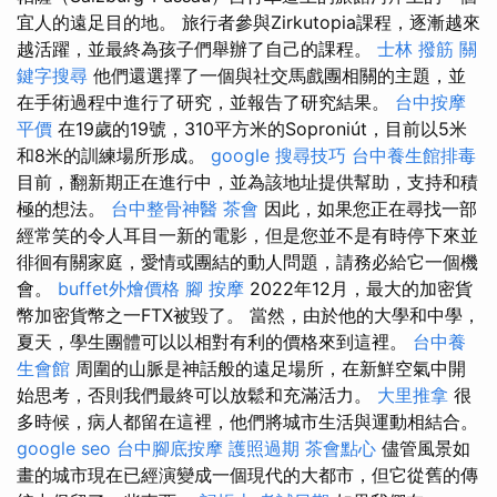
宜人的遠足目的地。 旅行者參與Zirkutopia課程，逐漸越來
越活躍，並最終為孩子們舉辦了自己的課程。
士林 撥筋
關
鍵字搜尋
他們還選擇了一個與社交馬戲團相關的主題，並
在手術過程中進行了研究，並報告了研究結果。
台中按摩
平價
在19歲的19號，310平方米的Soproniút，目前以5米
和8米的訓練場所形成。
google 搜尋技巧
台中養生館排毒
目前，翻新期正在進行中，並為該地址提供幫助，支持和積
極的想法。
台中整骨神醫
茶會
因此，如果您正在尋找一部
經常笑的令人耳目一新的電影，但是您並不是有時停下來並
徘徊有關家庭，愛情或團結的動人問題，請務必給它一個機
會。
buffet外燴價格
腳 按摩
2022年12月，最大的加密貨
幣加密貨幣之一FTX被毀了。 當然，由於他的大學和中學，
夏天，學生團體可以以相對有利的價格來到這裡。
台中養
生會館
周圍的山脈是神話般的遠足場所，在新鮮空氣中開
始思考，否則我們最終可以放鬆和充滿活力。
大里推拿
很
多時候，病人都留在這裡，他們將城市生活與運動相結合。
google seo
台中腳底按摩
護照過期
茶會點心
儘管風景如
畫的城市現在已經演變成一個現代的大都市，但它從舊的傳