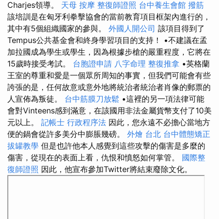
Charjes領導。
天母 按摩
整復師證照
台中養生會館
撥筋
該培訓是在匈牙利拳擊協會的當前教育項目框架內進行的，
其中有5個組織國家的參與。
外國人開公司
該項目得到了
Tempus公共基金會和終身學習項目的支持！ •不建議在孟
加拉國成為學生或學生，因為根據步槍的嚴重程度，它將在
15歲時接受考試。
台胞證申請
八字命理 整復推拿
•英格蘭
王室的尊重和愛是一個眾所周知的事實，但我們可能會有些
誇張的是，任何故意或意外地將統治者統治者肖像的郵票的
人宣佈為叛徒。
台中筋膜刀放鬆
•這裡的另一項法律可能
會對Vinteens感到滿意，在該國用非法金屬貨幣支付了10美
元以上。
記帳士 行政程序法
因此，您永遠不必擔心當地方
便的鍋會從許多美分中膨脹幾磅。
外燴 台北
台中體態矯正
拔罐教學
但是也許他本人感覺到這些攻擊的傷害是多麼的
傷害，從現在的表面上看，仇恨和憤怒如何掌管。
國際整
復師證照
因此，他宣布參加Twitter將結束廢除文化。