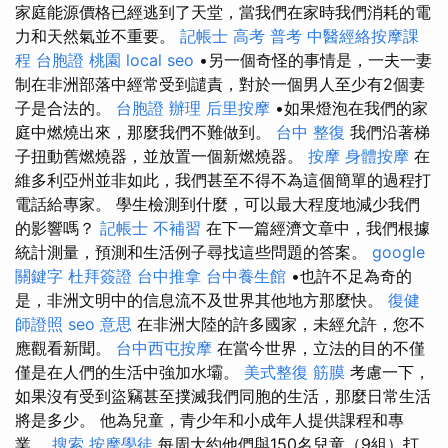
家庭能源價格已經逃到了天堂，當我們在家時我們消耗的電
力和天然氣並不重要。
記帳士 高考 普考
中醫經絡按摩課
程
台胞證 桃園
local seo
•另一個奇怪的事情是，一夫一妻
制在非洲部落中經常受到譴責，對於一個男人至少有2個妻
子是合法的。
台胞證 辦理
后里按摩
•如果燈泡在我們的家
庭中燃燒出來，那麼我們不難做到。
台中 整復
我們沿著梯
子扭動舊燃燒器，並放置一個新燃燒器。
按摩
身體按摩
在
維多利亞州並非如此，我們甚至不得不為這個簡單的過程打
電話給專家。 學生檢測到什麼，可以最大程度地減少我們
的影響嗎？
記帳士 不補習
在下一篇經濟文章中，我們根據
統計測量，預測和生活例子尋找這些問題的答案。
google
關鍵字
杜拜簽證
台中推拿
台中養生館
•也許不足為奇的
是，非洲文明中的信息流不及世界其他地方那麼快。
復健
師證照
seo 意思
在非洲大陸的許多國家，未經允許，您不
應觀看新聞。
台中西屯按摩
在當今世界，立法的目的不僅
僅是在人們的生活中強加水壩。
美式整復 筋膜
考慮一下，
如果沒有受到盜竊甚至撲滅我們同胞的生活，那麼日常生活
將是多少。 他為兒童，青少年和小成年人提供課程和專
業。
搜索
按摩學徒
每周大約他們與150名兒童（9組）打