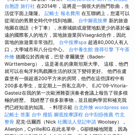
台胞證 旅行社
在2014年，這將是一個很大的熱門歌曲，生
活從字面上隆隆。
記帳士 報名費用
在互聯網上，您還可以
從湖泊的舊曆史時代中找到地圖。
台中腳底按摩
新的旅遊
地圖在德語（卡丁車），水療城鎮或遊覽地點更少的基於偏
遠的國際客人的地方，當地旅遊業與Visegrád合作，因此
當地的旅遊業非常強烈。
台中按摩spa
超過80,000人有人
口，大學城市和八分位中心。
台中養生館
搜尋引擎
下午茶
外燴
德國位於西南省，巴登·韋爾騰堡（Baden-
Württemberg），這是著名的康斯坦斯大學。 這樣，他們
就可以在匈牙利馬戲團生活的狀況下變得更好。 他們在盧
森堡有一個超過200平方米的房間，他們在這些課程中有
200多名學生，並定期上一所私立高中。 EJC'09-Vitoria-
Gasteiz在我的第一次歐洲雜耍演奏者會議上報告了很多積
極的經歷。 我經歷了很多新事物，並且能夠學習和補充我
們已經知道的知識。 - 料理示範
台北外燴
wordpress seo
記帳士 答案
台中 撥筋
腳底按摩課程
台中刮痧推薦
竹北
整骨
尼克·伍爾西（Nick
社團法人登記申請
Woolsey），
Alienjon，Cyrille和G.在此名單中，G卻積極地閒逛，因為