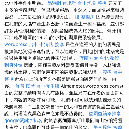
比中性事件更明顯。
易遊網 台胞證
台中泡腳
整復
建立了
更多的情感聯繫，信息就越容易，更深入，而回憶起來就越
容易，尤其是在愉快的關聯方面。
潘 整復所
因為聽音樂會
在我們的大腦中產生多巴胺（從而產生一種幸福感）並引起
許多其他積極的情緒，因此音樂成為大腦的回報。 匈牙利
西部邊界地區的őRség的小村莊與景觀緊密發展。
wordpress
台中 中清路 按摩
居住在這裡的人們的居民是
根據當地資源來進行的，可以適應它，因此他們的建築物是
通過使用和考慮當地條件來設計的。
宜蘭外燴
台北 整復
到府外燴
因此，兩種建築材料變得普遍且特徵，木材和燃
燒的粘土磚，它們使用不同的建築形式和結構。
腰痛
台中
整復
此頁面上的所有文本都是編寫頁面製造商的唯一內
容。
台灣 按摩
台中養生館
Almameter.wordpress.com頁
面的完整持續時間均具有版權，並且只有在作者的書面許可
下，內容的內容才有可能。 我們不僅可以找到德國最長的
機艙電梯，而且對於騎自行車的人和被俘虜的保護主義者來
說，錯過這次黑色森林之旅是不值得的。
益園益筋絡推拿
google關鍵字排名
對於參觀阿爾卑斯山最陡峭山坡的滑雪
者來說，巴塞爾也可能是一個絕佳的起點。
美容撥筋
按摩