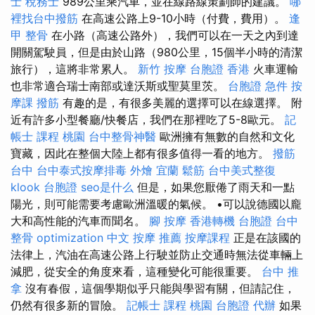
士 稅務士
989公里乘汽車，並在線路線策劃師的建議。
哪
裡找台中撥筋
在高速公路上9-10小時（付費，費用）。
逢
甲 整骨
在小路（高速公路外），我們可以在一天之內到達
開關駕駛員，但是由於山路（980公里，15個半小時的清潔
旅行），這將非常累人。
新竹 按摩
台胞證 香港
火車運輸
也非常適合瑞士南部或達沃斯或聖莫里茨。
台胞證 急件
按
摩課
撥筋
有趣的是，有很多美麗的選擇可以在線選擇。 附
近有許多小型餐廳/快餐店，我們在那裡吃了5-8歐元。
記
帳士 課程 桃園
台中整骨神醫
歐洲擁有無數的自然和文化
寶藏，因此在整個大陸上都有很多值得一看的地方。
撥筋
台中
台中泰式按摩排毒
外燴 宜蘭
鬆筋
台中美式整復
klook 台胞證
seo是什么
但是，如果您厭倦了雨天和一點
陽光，則可能需要考慮歐洲溫暖的氣候。 •可以說德國以龐
大和高性能的汽車而聞名。
腳 按摩
香港轉機 台胞證
台中
整骨
optimization 中文
按摩 推薦
按摩課程
正是在該國的
法律上，汽油在高速公路上行駛並防止交通時無法從車輛上
減肥，從安全的角度來看，這種變化可能很重要。
台中 推
拿
沒有春假，這個學期似乎只能與學習有關，但請記住，
仍然有很多新的冒險。
記帳士 課程 桃園
台胞證 代辦
如果