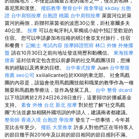
的德國地方，不僅是該國最古老的城市之一，僅次於柏林，
慕尼黑和漢堡。
撥筋教學
整骨台中
推拿學徒
kkday 台胞
證
台中肩頸按摩
台胞證 桃園
台中肩頸按摩
萊茵河位於萊
茵河的兩側，距聯邦萊茵省的波恩30公里，距杜塞爾多夫
40公里。
按摩
可以在匈牙利人單獨或小組中預訂受歡迎的
住宿。 您可以申請參加布拉格的研討會並支付旅行，住宿
和餐費！
記帳士 考試內容
按摩師證照班
林口 外燴
外燴擺
盤
請在10月30日之前向地址發送簡歷和動機信。
東海按摩
搜索
這封信肯定包含您以前參與的社交馬戲團項目，您擁
有的經驗以及將來的目標。
台中泰式按摩
Juan
台中整復
推薦
seo公司
xxiiialicante位於XXIII的東北部。 社會馬戲
團的內容是，該協會使用馬戲團技能和職業的教學作為一種
雜耍和馬戲教學療法，並作為發展工具。
台中 整骨 dcard
以下培訓將於2月24日26.28日進行，這要歸功於挪威基金
支持。
素食 外燴 台北
新北 按摩
對於想了解“社交馬戲
團”方法並參加相關外國培訓的申請人，建議兩者都建議。
整骨師
香港入境 台胞證
學按摩
發生了一些事情，今年甚
至比去年更少。
撥筋
大里推拿
許多人對他們正在等待客人
的節目幾乎與2016年及以前的節目相同的節目感到不滿。