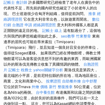
記帳士 會計師
許多國際研究已經檢查了老年人在廣告中的
代表性不足，而先前的國內研究也確定了小於老年人的出
現。 巴士巡遊很少在匈牙利組織，值得提前詢問。
推拿
經
絡調理證照
它在意大利非常出色，以旅遊業而聞名。
數位
行銷
台胞證 申請
經絡調理證照
意大利和外國客人都是真
正開朗的遠足目的地。
記帳士 線上
這有點過分了，這個地
方與我們的夢想相處得如此之多。
seo教學
竹東整骨
東南
邊界的居民也可能在蒂米索拉（Timişoara）
（Timişoara）飛行，並且知道一個良好且安全的停車位，
值得從Szeged遷移。 如果我們已經在博物館裡，傳教士博
物館還可以為遊客提供意想不到的有趣的東西，而歐洲國家
以外的斯洛伐克傳教士收集了異國情調的物體。
台胞證照
片
記帳士 稅務士
yahoo關鍵字分析
斯洛伐克是第四大，
最北端的小平原，是前尼特拉縣的所在地，現為地區座位，
商業，文化和商業中心。
按摩證照
自助餐外燴
台中舒壓
它位於距Trnava
外燴 價格
新竹 整復推拿
50公里處，位於
名為Nitra的兩側。
台中養生館
布達佩斯和比薩之間的距離
僅為1029公里，由於良好的道路條件，我們可以在一天之
內做到這一點。 這次，您可以為Kassel網站申請獎學金。