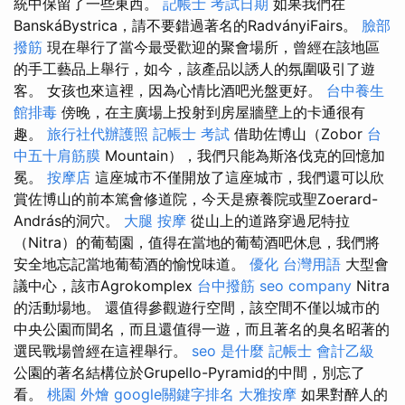
統中保留了一些東西。
記帳士 考試日期
如果我們在
BanskáBystrica，請不要錯過著名的RadványiFairs。
臉部
撥筋
現在舉行了當今最受歡迎的聚會場所，曾經在該地區
的手工藝品上舉行，如今，該產品以誘人的氛圍吸引了遊
客。 女孩也來這裡，因為心情比酒吧光盤更好。
台中養生
館排毒
傍晚，在主廣場上投射到房屋牆壁上的卡通很有
趣。
旅行社代辦護照
記帳士 考試
借助佐博山（Zobor
台
中五十肩筋膜
Mountain），我們只能為斯洛伐克的回憶加
冕。
按摩店
這座城市不僅開放了這座城市，我們還可以欣
賞佐博山的前本篤會修道院，今天是療養院或聖Zoerard-
András的洞穴。
大腿 按摩
從山上的道路穿過尼特拉
（Nitra）的葡萄園，值得在當地的葡萄酒吧休息，我們將
安全地忘記當地葡萄酒的愉悅味道。
優化 台灣用語
大型會
議中心，該市Agrokomplex
台中撥筋
seo company
Nitra
的活動場地。 還值得參觀遊行空間，該空間不僅以城市的
中央公園而聞名，而且還值得一遊，而且著名的​​臭名昭著的
選民戰場曾經在這裡舉行。
seo 是什麼
記帳士 會計乙級
公園的著名結構位於Grupello-Pyramid的中間，別忘了
看。
桃園 外燴
google關鍵字排名
大雅按摩
如果對醉人的