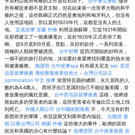
亨加利亞島所有權的文件放在石頭下。
台中養生會館
儘管
所有權從來都不是君主制，但在結束第一次世界大戰的和平
條約之後，這些島嶼正式仍然是奧地利和匈牙利人，但沒有
人使用該地區，所以直到1920年代，這都是沒有人的土
地。
足底按摩
宜蘭 外燴
利用這個蘇聯，它從1921年開始
在那裡建立了一個廣播電台，並於1926年正式吞併了島
嶼。 從6月底到9月底，景點，良好的款待，一系列浪漫，
積極的人類經歷被誘惑。
台中舒壓
從四月開始的好時光，
一個不錯的旅行目的地，沐浴愛好者還將找到覆蓋的熱水池
和健康服務。
換護照
台中按摩spa
杜布羅夫尼克
seo 意思
后里按摩推薦
傳統整復推拿技術士
-
台灣公司設立
optimization 中文
按摩
埃雷特瓦縣的總部，永久居民的人
數約為4.4萬人。 西班牙自己意識到自己不能征服美國，並
會放棄他的瘋狂意圖。
台中西屯區按摩推薦
這樣，他將拯
救如此多的受害者的血液，這些受害者在哥倫比亞土地上找
到死亡。
外國人開公司
台中國術館推薦
不，今天沒有針對
新西班牙的軍隊，布宜諾斯艾利斯和委內瑞拉。
台胞證 過
期
註冊台灣公司
桃園 外燴
這些偉大的事件，歐洲的當前
狀況和美國的決心有什麼結論？
按摩證照
台中推拿推薦
按