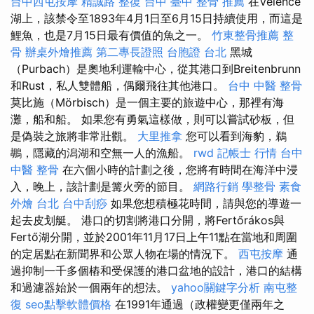
台中西屯按摩
精誠路 整復 台中
臺中 整骨 推薦
在Velence
湖上，該禁令至1893年4月1日至6月15日持續使用，而這是
鯉魚，也是7月15日最有價值的魚之一。
竹東整骨推薦
整
骨
辦桌外燴推薦
第二專長證照
台胞證 台北
黑城
（Purbach）是奧地利運輸中心，從其港口到Breitenbrunn
和Rust，私人雙體船，偶爾飛往其他港口。
台中 中醫 整骨
莫比施（Mörbisch）是一個主要的旅遊中心，那裡有海
灘，船和船。 如果您有勇氣這樣做，則可以嘗試砂板，但
是偽裝之旅將非常壯觀。
大里推拿
您可以看到海豹，鵜
鶘，隱藏的潟湖和空無一人的漁船。
rwd
記帳士 行情
台中
中醫 整骨
在六個小時的計劃之後，您將有時間在海洋中浸
入，晚上，該計劃是篝火旁的節目。
網路行銷
學整骨
素食
外燴 台北
台中刮痧
如果您想積極花時間，請與您的導遊一
起去皮划艇。 港口的切割將港口分開，將Fertőrákos與
Fertő湖分開，並於2001年11月17日上午11點在當地和周圍
的定居點在新聞界和公眾人物在場的情況下。
西屯按摩
通
過抑制一千多個樁和受保護的港口盆地的設計，港口的結構
和過濾器始於一個兩年的想法。
yahoo關鍵字分析
南屯整
復
seo點擊軟體價格
在1991年通過（政權變更僅兩年之