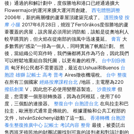
後）通過的和解計劃中，度假勝地和港口已經通過擴大
Flowermajor的運河來擴大運河而創建。
西屯體態調整
2006年，新的兩層樓的蘆葦屋頂建築完成了。
護照換發
按
摩 小腿
2017年6月28日，燒毀了Fertőrákos度假勝地的蘆
葦覆蓋的房屋，該房屋必須用於消防船，該船是從奧地利人
較早購買的，但火焰在從南部的強風中迅速蔓延。
膏肓
大
多數舊的“感染”一排為一個人，同時實施了帆船計劃。 然
後，當組織公司寫作時，我們倆都將其作為巧合，因此我們
可以輕鬆地重組自我托圖，以更有趣的程序。
台中刮痧推
薦
匈牙利公民都不需要簽證，最近在Ushuai和Buenos
台
胞證 雄獅
記帳士 高考 普考
Aires徵收機場稅。
台中 整復
在所有三個國家
經絡按摩課程台北
/地區，主電壓為220
撥筋創業
V，因此您不必使用變壓器製造。
沙鹿按摩
但
是，您需要一個形狀轉換器，因為在阿根廷，使用了60
度，三個點的連接器。
整復台中
台胞證台北
在烏拉圭和巴
拉圭，歐洲形式通常是傳統的。 根據運輸和公共工程部的
文件，IstvánSzéchenyi啟動了這一點。
香港轉機 台胞證
養生整復推廣中心
記帳士 考試內容
整骨
最後，被委託出
售西班牙殖民地的財團試圖找到可靠的談判者和對該計劃的