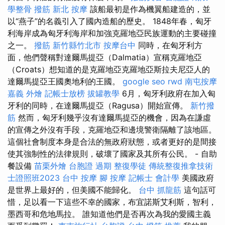
學整骨
撥筋
新北 按摩
該船最初是作為機翼船建造的，並
以“燕子”的名義引入了國內造船的歷史。 1848年春，匈牙
利海岸成為匈牙利海岸和加強克羅地亞民族運動的主要碰撞
之一。
撥筋 新竹縣竹北市
按摩台中
同時，在匈牙利方
面，他們聲稱對達爾馬提亞（Dalmatia）宣稱克羅地亞
（Croats）想知道的是克羅地亞克羅地亞斯拉夫尼亞人的
達爾馬提亞王國奧地利的王國。
google seo
rwd
南屯按摩
嘉義 外燴
記帳士放榜
拔罐教學
6月，匈牙利政府在加入匈
牙利的同時，在達爾馬提亞（Ragusa）開始宣傳。
新竹撥
筋
然而，匈牙利幾乎沒有達爾馬提亞的機會，因為在謙虛
的宣傳之外沒有手段，克羅地亞和邊境警衛隔離了該地區。
這個社會制度本身是合法的無政府狀態，或者更好的是間接
使其強制性的法律規則，破壞了國家及其所有公民。 - 自助
餐設備
苗栗外燴
台胞證 過期
整復學徒
傳統整復推拿技術
士證照班2023
台中 按摩
腳 按摩
記帳士 會計學
美國政府
是世界上最好的，但美國不能歸化。
台中 抓龍筋
這句話可
惜，足以看一下這些不幸的國家，布宜諾斯艾利斯，智利，
墨西哥和危地馬拉。 誰知道他們是否再次為我的愛國主義