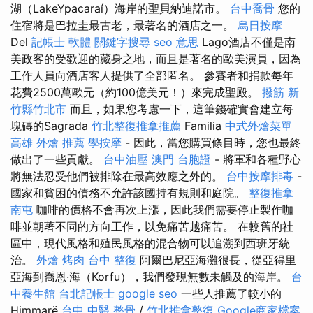
湖（LakeYpacaraí）海岸的聖貝納迪諾市。
台中喬骨
您的
住宿將是巴拉圭最古老，最著名的酒店之一。
烏日按摩
Del
記帳士 軟體
關鍵字搜尋
seo 意思
Lago酒店不僅是南
美政客的受歡迎的藏身之地，而且是著名的歐美演員，因為
工作人員向酒店客人提供了全部匿名。 參賽者和捐款每年
花費2500萬歐元（約100億美元！）來完成聖殿。
撥筋 新
竹縣竹北市
而且，如果您考慮一下，這筆錢確實會建立每
塊磚的Sagrada
竹北整復推拿推薦
Familia
中式外燴菜單
高雄 外燴 推薦
學按摩
- 因此，當您購買條目時，您也最終
做出了一些貢獻。
台中油壓
澳門 台胞證
- 將軍和各種野心
將無法忍受他們被排除在最高效應之外的。
台中按摩排毒
-
國家和貧困的債務不允許該國持有規則和庭院。
整復推拿
南屯
咖啡的價格不會再次上漲，因此我們需要停止製作咖
啡並朝著不同的方向工作，以免痛苦越痛苦。 在較舊的社
區中，現代風格和殖民風格的混合物可以追溯到西班牙統
治。
外燴 烤肉
台中 整復
阿爾巴尼亞海灘很長，從亞得里
亞海到喬恩·海（Korfu），我們發現無數未觸及的海岸。
台
中養生館
台北記帳士
google seo
一些人推薦了較小的
Himmarë
台中 中醫 整骨
/
竹北推拿整復
Google商家檔案