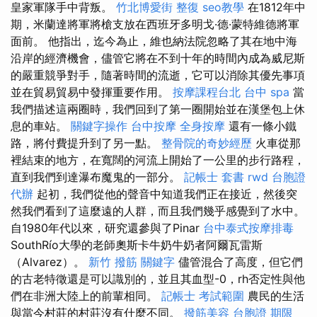
皇家軍隊手中背叛。
竹北博愛街 整復
seo教學
在1812年中
期，米蘭達將軍將槍支放在西班牙多明戈·德·蒙特維德將軍
面前。 他指出，迄今為止，維也納法院忽略了其在地中海
沿岸的經濟機會，儘管它將在不到十年的時間內成為威尼斯
的嚴重競爭對手，隨著時間的流逝，它可以消除其優先事項
並在貿易貿易中發揮重要作用。
按摩課程台北
台中 spa
當
我們描述這兩圈時，我們回到了第一圈開始並在漢堡包上休
息的車站。
關鍵字操作
台中按摩
全身按摩
還有一條小鐵
路，將付費提升到了另一點。
整骨院的奇妙經歷
火車從那
裡結束的地方，在寬闊的河流上開始了一公里的步行路程，
直到我們到達瀑布魔鬼的一部分。
記帳士 套書
rwd
台胞證
代辦
起初，我們從他的聲音中知道我們正在接近，然後突
然我們看到了這麼遠的人群，而且我們幾乎感覺到了水中。
自1980年代以來，研究還參與了Pinar
台中泰式按摩排毒
SouthRío大學的老師奧斯卡牛奶牛奶者阿爾瓦雷斯
（Alvarez）。
新竹 撥筋
關鍵字
儘管混合了高度，但它們
的古老特徵還是可以識別的，並且其血型-0，rh否定性與他
們在非洲大陸上的前輩相同。
記帳士 考試範圍
農民的生活
與當今村莊的村莊沒有什麼不同。
撥筋美容
台胞證 期限