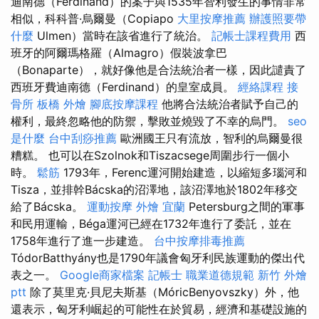
迪南德（Ferdinand）的案子與1535年智利發生的事情非常
相似，科科普·烏爾曼（Copiapo
大里按摩推薦
辦護照要帶
什麼
Ulmen）當時在該省進行了統治。
記帳士課程費用
西
班牙的阿爾瑪格羅（Almagro）假裝波拿巴
（Bonaparte），就好像他是合法統治者一樣，因此譴責了
西班牙費迪南德（Ferdinand）的皇室成員。
經絡課程
接
骨所
板橋 外燴
腳底按摩課程
他將合法統治者賦予自己的
權利，最終忽略他的防禦，擊敗並燒毀了不幸的烏門。
seo
是什麼
台中刮痧推薦
歐洲國王只有流放，智利的烏爾曼很
糟糕。 也可以在Szolnok和Tiszacsege周圍步行一個小
時。
鬆筋
1793年，Ferenc運河開始建造，以縮短多瑙河和
Tisza，並排幹Bácska的沼澤地，該沼澤地於1802年移交
給了Bácska。
運動按摩
外燴 宜蘭
Petersburg之間的軍事
和民用運輸，Béga運河已經在1732年進行了委託，並在
1758年進行了進一步建造。
台中按摩排毒推薦
TódorBatthyány也是1790年議會匈牙利民族運動的傑出代
表之一。
Google商家檔案
記帳士 職業道德規範
新竹 外燴
ptt
除了莫里克·貝尼夫斯基（MóricBenyovszky）外，他
還表示，匈牙利崛起的可能性在於貿易，經濟和基礎設施的