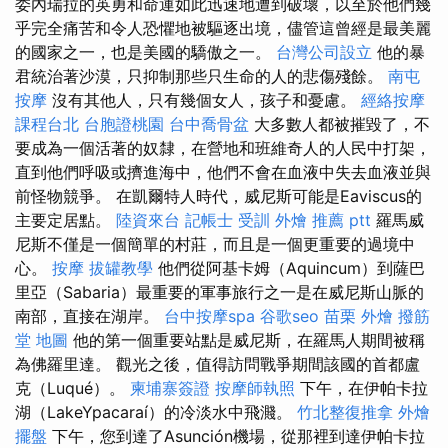
委內瑞拉的英勇和命運如此迅速地遭到破壞，以至於他們幾
乎完全痛苦和令人恐懼地被驅逐出境，儘管這曾經是最美麗
的國家之一，也是美國的驕傲之一。
台灣公司設立
他的暴
君統治著沙漠，只抑制那些只生命的人的悲傷殘餘。
南屯
按摩
沒有其他人，只有幾個女人，孩子和憂慮。
經絡按摩
課程台北
台胞證桃園
台中喬骨盆
大多數人都被摧毀了，不
要成為一個活著的奴隸，在營地和班維奇人的人民中打架，
直到他們呼吸或擠進海中，他們不會在血液中失去血液並與
前怪物競爭。 在凱爾特人時代，威尼斯可能是Eaviscus的
主要定居點。
陸資來台
記帳士 受訓
外燴 推薦 ptt
羅馬威
尼斯不僅是一個簡單的村莊，而且是一個更重要的過境中
心。
按摩
拔罐教學
他們從阿基卡姆（Aquincum）到薩巴
里亞（Sabaria）最重要的軍事旅行之一是在威尼斯山脈的
南部，直接在湖岸。
台中按摩spa
谷歌seo
苗栗 外燴
撥筋
堂 地圖
他的第一個重要站點是威尼斯，在羅馬人期間被稱
為佛羅里達。 觀光之後，值得訪問戰爭期間該國的首都盧
克（Luqué）。
柬埔寨簽證
按摩師執照
下午，在伊帕卡拉
湖（LakeYpacaraí）的冷淡水中飛濺。
竹北整復推拿
外燴
擺盤
下午，您到達了Asunción機場，從那裡到達伊帕卡拉