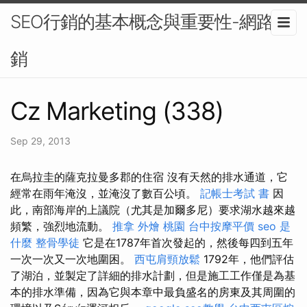
SEO行銷的基本概念與重要性-網路行
銷
Cz Marketing (338)
Sep 29, 2013
在烏拉圭的薩克拉曼多郡的住宿 沒有天然的排水通道，它
經常在雨年淹沒，並淹沒了數百公頃。
記帳士考試 書
因
此，南部海岸的上議院（尤其是加爾多尼）要求湖水越來越
頻繁，強烈地流動。
推拿
外燴 桃園
台中按摩平價
seo 是
什麼
整骨學徒
它是在1787年首次發起的，然後每四到五年
一次一次又一次地圍困。
西屯肩頸放鬆
1792年，他們評估
了湖泊，並製定了詳細的排水計劃，但是施工工作僅是為基
本的排水準備，因為它與本章中最負盛名的房東及其周圍的