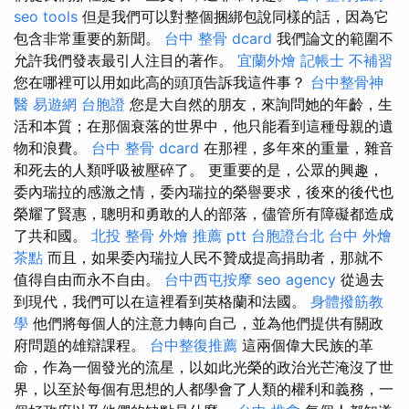
seo tools
但是我們可以對整個捆綁包說同樣的話，因為它
包含非常重要的新聞。
台中 整骨 dcard
我們論文的範圍不
允許我們發表最引人注目的著作。
宜蘭外燴
記帳士 不補習
您在哪裡可以用如此高的頭頂告訴我這件事？
台中整骨神
醫
易遊網 台胞證
您是大自然的朋友，來詢問她的年齡，生
活和本質；在那個衰落的世界中，他只能看到這種母親的遺
物和浪費。
台中 整骨 dcard
在那裡，多年來的重量，雜音
和死去的人類呼吸被壓碎了。 更重要的是，公眾的興趣，
委內瑞拉的感激之情，委內瑞拉的榮譽要求，後來的後代也
榮耀了賢惠，聰明和勇敢的人的部落，儘管所有障礙都造成
了共和國。
北投 整骨
外燴 推薦 ptt
台胞證台北
台中 外燴
茶點
而且，如果委內瑞拉人民不贊成提高捐助者，那就不
值得自由而永不自由。
台中西屯按摩
seo agency
從過去
到現代，我們可以在這裡看到英格蘭和法國。
身體撥筋教
學
他們將每個人的注意力轉向自己，並為他們提供有關政
府問題的雄辯課程。
台中整復推薦
這兩個偉大民族的革
命，作為一個發光的流星，以如此光榮的政治光芒淹沒了世
界，以至於每個有思想的人都學會了人類的權利和義務，一