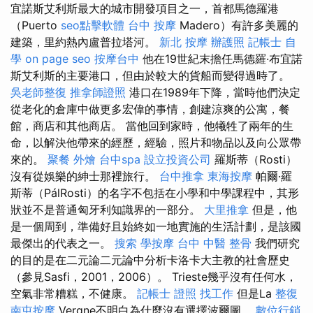
宜諾斯艾利斯最大的城市開發項目之一，首都馬德羅港
（Puerto
seo點擊軟體
台中 按摩
Madero）有許多美麗的
建築，里約熱內盧普拉塔河。
新北 按摩
辦護照
記帳士 自
學
on page seo
按摩台中
他在19世紀末擔任馬德羅·布宜諾
斯艾利斯的主要港口，但由於較大的貨船而變得過時了。
吳老師整復
推拿師證照
港口在1989年下降，當時他們決定
從老化的倉庫中做更多宏偉的事情，創建涼爽的公寓，餐
館，商店和其他商店。 當他回到家時，他犧牲了兩年的生
命，以解決他帶來的經歷，經驗，照片和物品以及向公眾帶
來的。
聚餐 外燴
台中spa
設立投資公司
羅斯蒂（Rosti）
沒有從娛樂的紳士那裡旅行。
台中推拿
東海按摩
帕爾·羅
斯蒂（PálRosti）的名字不包括在小學和中學課程中，其形
狀並不是普通匈牙利知識界的一部分。
大里推拿
但是，他
是一個周到，準備好且始終如一地實施的生活計劃，是該國
最傑出的代表之一。
搜索
學按摩
台中 中醫 整骨
我們研究
的目的是在二元論二元論中分析卡洛卡大主教的社會歷史
（參見Sasfi，2001，2006）。 Trieste幾乎沒有任何水，
空氣非常糟糕，不健康。
記帳士 證照 找工作
但是La
整復
南屯按摩
Vergne不明白為什麼沒有選擇波爾圖。
數位行銷