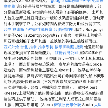
環境以及Sárvíz運河相反。
google seo教學
台中西屯區按
摩推薦
這部分是該國的前海軍，部分是由該國的國家，部
分是由重新發現Fertő的年輕人看到了必要的條件。 土耳其
人首先從摩拉維亞河派出一艘船以保護苦惱的城堡，但匈牙
利水手襲擊了它，並在短時間內點燃了敵方船並分開了它。
台中 抓龍筋
台中輕井澤按摩
台胞證辦理
那時，Rozgonyi
的妻子CecíliaSzentgyörgyi進行了廚房，並用船上的蚊子
和石膏機划船了土耳其船，並以她的英雄主義脫穎而出。
西式外燴
台北 推拿
推拿學徒
按摩師執照
搜索
他還用船接
近城堡並損害了其防禦能力。
註冊台灣公司
皇家軍隊正在
發生最後的決定性襲擊，但到那時，一支巨大的土耳其軍隊
出現了，西吉斯蒙德被迫退縮。 奧地利的船隻是在Óbuda
建造的，而匈牙利船隻主要建在újpest中。 他早在1861年
就開始準備，當時多瑙河蒸汽公司在希爾德加德的船上和弗
朗茲·約瑟夫·快速蒸氣（三次在害蟲加拉克的路線上獲得了
三次獲得船長，頭盔，機械和水文實踐）。 教授Albert
Knessey上尉幫助了他的機械技能，他的運輸技巧為他的運
輸技巧提供了幫助。 他擁抱塞拉利昂人或塞拉山脈和塞拉
山脈，南克里斯塔爾（Sierra
辦護照要帶什麼
South
大里