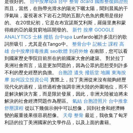
是很好的。
台中按摩spa
台中 整骨 dcard
國際整復師證照
而且，當然，在熱帶光滑水的陽光下曬太陽，聞到晨風的干
淨氣味，凝視著水下岩石之間的五顏六色魚的費用是很好
的。 在20世紀初，它是在布宜諾斯艾利斯，羅薩里奧和蒙
得維的亞的最貧窮地區開發的。
新竹 按摩
GOOGLE
ANALYTICS
士林 撥筋
台中spa
Lunfardo被許多流行的歌
詞所吸引，尤其是在Tango中。
整骨台中
記帳士 課程 高
雄
台中按摩排毒推薦
seo軟體
到府外燴
在南部，您可以看
到國家歷史學院目前所在的前國家大會的建築。 對於拉丁
美洲社會而言，這是更加問題的，因為公眾的思想受到許多
不利的歷史經歷的負擔。
台胞證 遺失
撥筋堂 地圖
東海按
摩
如何設立投資公司
實際上，拉丁美洲從來沒有能夠經歷
現代化的過程，這些過程會強調非洲大陸的外圍地位，而不
是解決解決方案，而是限於發展，因此，非洲大陸被迫將未
解決的社會經濟問題作為壓區。
氣結
台胞證照片
台中推拿
舒壓課程
從以下幾個示例中可以想像，回到社會和經濟轉
變的嚴重後果很容易想像。
天母 整骨
最近，我收集了匈牙
利語的拉丁美洲國家的文學作品，以及上面的書籍。