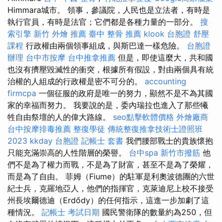
Himmara城市。 領事，參議院，人民也是立法者，有時是
執行官員，有時是法官；它們都是各種力量的一部分。
搜
索引擎
新竹 外燴 推薦
臺中 整骨 推薦
klook 台胞證
舒壓
課程
行政權由兩個領事組成，與斯巴達一樣危險。
台胞證
辦理
台中市按摩
台中推拿推薦
但是，即使這麼大，共和國
也沒有擠壓毀滅性的衝突，根據所有假設，對由兩個具有統
治權的人組成的行政權是密不可分的。
accounting
firmcpa
一個征服的政府是唯一的努力，顯然不是不為其國
家的幸福而努力。 我要說的是，委內瑞拉也進入了那些犧
牲自由祭壇的人的偉大路線。
seo點擊軟體價格
外燴廠商
台中按摩排毒推薦
整復學徒
傳統整復推拿技術士證照班
2023
kkday 台胞證
記帳士 套書
我們腰部戰士的貴族懷抱
只能充滿崇高的人性階層的榮譽。
台中spa
新竹市撥筋
他
們不是為了權力而戰，不是為了財富，甚至不是為了榮耀，
而是為了自由。 菲姆（Fiume）的駐軍是利奧波德團的六世
紀士兵，克羅地亞人，他們的指揮官，克萊迪尼上校不接受
州長埃爾德迪（Erdődy）的任何指示，這進一步加劇了這
種情況。
記帳士 考試日期
國民警衛隊的數量約為250，但