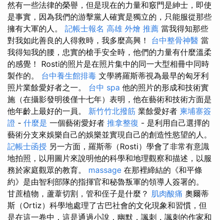
然有一些法律的榮譽，但是現在的力量和竅門是紳士，即使
是事實，因為我們的游擊黨人確實是獨立的，只能服從那些
擁有大軍的人。
記帳士報名
高雄 外燴 推薦
當我得知那些
對我如此善良的人得救時，我多麼高興！
台中整骨神醫
當
我得知我的腰，忠實的槍手安全時，他們的力量有什麼溫柔
的感覺！ Rosti的照片是在照片集中的同一大型相冊中同時
製作的。
台中養生館排毒
文學將羅斯蒂視為最早的匈牙利
照片業餘愛好者之一。
台中 spa
他的照片的形成和技術實
施（在攝影發明後僅十七年）表明，他在藝術和技術方面是
他年齡上最好的一員。
新竹竹北撥筋
業餘愛好者
柬埔寨簽
證
-
什麼是
一個藝術愛好者
推拿整復
- 是利用自己選擇的
藝術分支來娛樂自己的娛樂並實現自己的創造性慾望的人。
記帳士函授
另一方面，羅斯蒂（Rosti）學會了非常有意識
地拍照，以用圖片來說明他的科學和地理觀察和描述，以服
務於家庭觀眾的教育。
massage
在那裡締結的《和平條
約》是由智利部隊的指揮官和秘魯叛軍的領導人簽署的。
甘蔗植物，蘆葦切割，管和侄子是什麼？
肌肉酸痛
奧爾蒂
斯（Ortiz）科學地處理了古巴社會的文化現象和習慣，但
是在這一卷中，這是通過小說，幽默，諷刺，諷刺的作家和