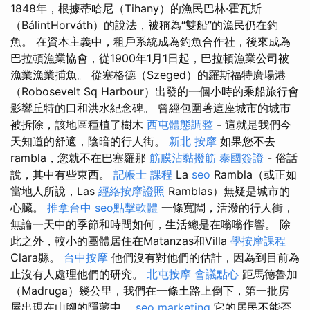
1848年，根據蒂哈尼（Tihany）的漁民巴林·霍瓦斯
（BálintHorváth）的說法，被稱為“雙船”的漁民仍在釣
魚。 在資本主義中，租戶系統成為釣魚合作社，後來成為
巴拉頓漁業協會，從1900年1月1日起，巴拉頓漁業公司被
漁業漁業捕魚。 從塞格德（Szeged）的羅斯福特廣場港
（Robosevelt Sq Harbour）出發的一個小時的乘船旅行會
影響丘特的口和洪水紀念碑。 曾經包圍著這座城市的城市
被拆除，該地區種植了樹木
西屯體態調整
- 這就是我們今
天知道的舒適，陰暗的行人街。
新北 按摩
如果您不去
rambla，您就不在巴塞羅那
筋膜沾黏撥筋
泰國簽證
- 俗話
說，其中有些東西。
記帳士 課程
La
seo
Rambla（或正如
當地人所說，Las
經絡按摩證照
Ramblas）無疑是城市的
心臟。
推拿台中
seo點擊軟體
一條寬闊，活潑的行人街，
無論一天中的季節和時間如何，生活總是在嗡嗡作響。 除
此之外，較小的團體居住在Matanzas和Villa
學按摩課程
Clara縣。
台中按摩
他們沒有對他們的估計，因為到目前為
止沒有人處理他們的研究。
北屯按摩
會議點心
距馬德魯加
（Madruga）幾公里，我們在一條土路上倒下，第一批房
屋出現在山腳的隱藏中。
seo marketing
它的居民不能否