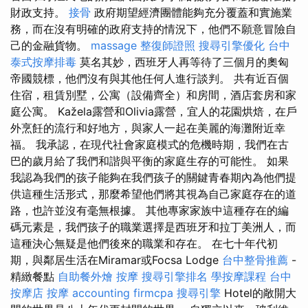
財政支持。
接骨
政府期望經濟團體能夠充分覆蓋和實施業
務，而在沒有明確的政府支持的情況下，他們不願意冒險自
己的金融貨物。
massage
整復師證照
搜尋引擎優化
台中
泰式按摩排毒
莫名其妙，西班牙人再等待了三個月的奧匈
帝國競標，他們沒有與其他任何人進行談判。 共有近百個
住宿，租賃別墅，公寓（設備齊全）和房間，酒店套房和家
庭公寓。 Kažela露營和Olivia露營，宜人的花園烘焙，在戶
外烹飪的流行和好地方，與家人一起在美麗的海灘附近幸
福。 我承認，在現代社會家庭模式的危機時期，我們在古
巴的歲月給了我們和諧與平衡的家庭生存的可能性。 如果
我認為我們的孩子能夠在我們孩子的關鍵青春期內為他們提
供這種生活形式，那麼希望他們將其視為自己家庭存在的道
路，也許並沒有毫無根據。 其他專家家族中這種存在的編
碼元素是，我們孩子的職業選擇是西班牙和拉丁美洲人，而
這種決心無疑是他們後來的職業和存在。 在七十年代初
期，與鄰居生活在Miramar或Focsa Lodge
台中整骨推薦
-
精緻餐點
自助餐外燴
按摩
搜尋引擎排名
學按摩課程
台中
按摩店
按摩
accounting firmcpa
搜尋引擎
Hotel的敞開大