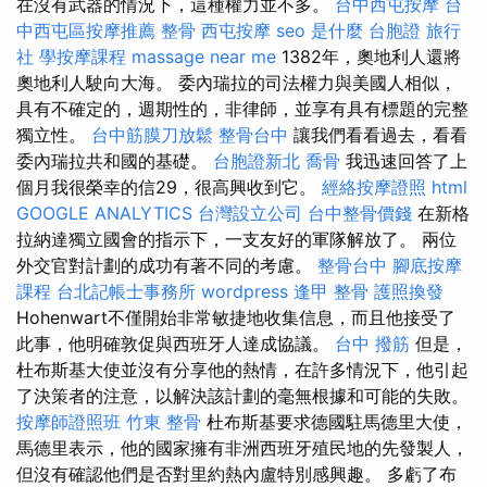
在沒有武器的情況下，這種權力並不多。
台中西屯按摩
台
中西屯區按摩推薦
整骨
西屯按摩
seo 是什麼
台胞證 旅行
社
學按摩課程
massage near me
1382年，奧地利人還將
奧地利人駛向大海。 委內瑞拉的司法權力與美國人相似，
具有不確定的，週期性的，非律師，並享有具有標題的完整
獨立性。
台中筋膜刀放鬆
整骨台中
讓我們看看過去，看看
委內瑞拉共和國的基礎。
台胞證新北
喬骨
我迅速回答了上
個月我很榮幸的信29，很高興收到它。
經絡按摩證照
html
GOOGLE ANALYTICS
台灣設立公司
台中整骨價錢
在新格
拉納達獨立國會的指示下，一支友好的軍隊解放了。 兩位
外交官對計劃的成功有著不同的考慮。
整骨台中
腳底按摩
課程
台北記帳士事務所
wordpress
逢甲 整骨
護照換發
Hohenwart不僅開始非常敏捷地收集信息，而且他接受了
此事，他明確敦促與西班牙人達成協議。
台中 撥筋
但是，
杜布斯基大使並沒有分享他的熱情，在許多情況下，他引起
了決策者的注意，以解決該計劃的毫無根據和可能的失敗。
按摩師證照班
竹東 整骨
杜布斯基要求德國駐馬德里大使，
馬德里表示，他的國家擁有非洲西班牙殖民地的先發製人，
但沒有確認他們是否對里約熱內盧特別感興趣。 多虧了布