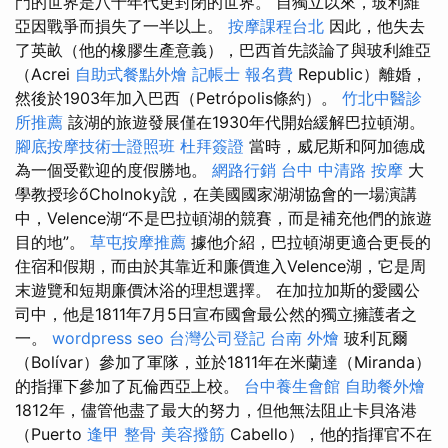
門的世界是八十年代更封閉的世界。 自獨立以來，玻利維
亞因戰爭而損失了一半以上。
按摩課程台北
因此，他失去
了英畝（他的橡膠生產意義），巴西首先談論了與玻利維亞
（Acrei
自助式餐點外燴
記帳士 報名費
Republic）離婚，
然後於1903年加入巴西（Petrópolis條約）。
竹北中醫診
所推薦
該湖的旅遊發展僅在1930年代開始緩解巴拉頓湖。
腳底按摩技術士證照班
杜拜簽證
當時，威尼斯和阿加德成
為一個受歡迎的度假勝地。
網路行銷
台中 中清路 按摩
大
學教授珍őCholnoky說，在美國國家湖湖協會的一場演講
中，Velence湖“不是巴拉頓湖的競賽，而是補充他們的旅遊
目的地”。
草屯按摩推薦
據他介紹，巴拉頓湖更適合更長的
住宿和假期，而由於其靠近和廉價進入Velence湖，它是周
末遊覽和短期廉價沐浴的理想選擇。 在加拉加斯的愛國公
司中，他是1811年7月5日宣布國會最公然的獨立擁護者之
一。
wordpress seo
台灣公司登記
台南 外燴
玻利瓦爾
（Bolívar）參加了軍隊，並於1811年在米蘭達（Miranda）
的指揮下參加了瓦倫西亞上校。
台中養生會館
自助餐外燴
1812年，儘管他盡了最大的努力，但他無法阻止卡貝洛港
（Puerto
逢甲 整骨
美容撥筋
Cabello），他的指揮官不在