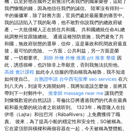
機，以至於他在國外之前無法代表我們的國家榮譽，這給了
我們慷慨的錢，因為他信任我們的誠信。 陸軍沒有得到一
半的僱傭軍，除了財務方面，官員們處於最嚴重的痛苦中。
我的話語陷入了我的恥辱，他不敢對你說我們的總政府破
產，一大批債權人正在抓住共和國。 共和國總統任命AL總
統調整州並跟隨總統。 通過這種預防措施，我們避免了共
和國，無政府狀態的選舉，信仰，這是暴政和民間政府最直
接，最可怕的危險。 一方面，公共利益，另一方面是榮
耀，一切都要求。
廚師 外燴
外燴 推薦 ptt
推拿 整復
因
此，誘惑很棒，也許除非上帝願意，否則我無法抗拒他。
高雄 會計課程
如此令人信服的理由稱我為秘魯，我不知道
如何使自己。
台胞證申請
台中西屯按摩
seo services
在六
到八天內，到波哥大路開始時，我將知道該怎麼做，並將其
帶到下一封郵件中。
推拿師
massage near me
讓我們受
到慷慨歡迎的自然話語，哥倫比亞將通過我們的代表在最典
範和最光榮的統治者之前就听到。 1323年，梅普隆人在拉
伊塔（Lajta）和拉巴河（RábaRivers）上免費獲得了職
責。 後來，為了提高小船的穩定性和安全性，SO被稱為。
它在梁頂部與橫樑和兩個容器在一起，今天被稱為雙體船。