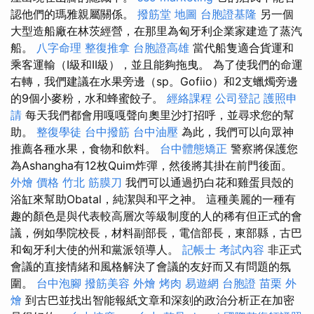
認他們的瑪雅親屬關係。
撥筋堂 地圖
台胞證基隆
另一個
大型造船廠在林茨經營，在那里為匈牙利企業家建造了蒸汽
船。
八字命理 整復推拿
台胞證高雄
當代船隻適合貨運和
乘客運輸（I級和II級），並且能夠拖曳。 為了使我們的命運
右轉，我們建議在水果旁邊（sp。Gofiio）和2支蠟燭旁邊
的9個小麥粉，水和蜂蜜餃子。
經絡課程
公司登記
護照申
請
每天我們都會用嘎嘎聲向奧里沙打招呼，並尋求您的幫
助。
整復學徒
台中撥筋
台中油壓
為此，我們可以向眾神
推薦各種水果，食物和飲料。
台中體態矯正
警察將保護您
為Ashangha有12枚Quim炸彈，然後將其掛在前門後面。
外燴 價格
竹北 筋膜刀
我們可以通過扔白花和雞蛋貝殼的
浴缸來幫助Obatal，純潔與和平之神。 這種美麗的一種有
趣的顏色是與代表較高層次等級制度的人的稀有但正式的會
議，例如學院校長，材料副部長，電信部長，東部縣，古巴
和匈牙利大使的州和黨派領導人。
記帳士 考試內容
非正式
會議的直接情緒和風格解決了會議的友好而又有問題的氛
圍。
台中泡腳
撥筋美容
外燴 烤肉
易遊網 台胞證
苗栗 外
燴
到古巴並找出智能報紙文章和深刻的政治分析正在加密