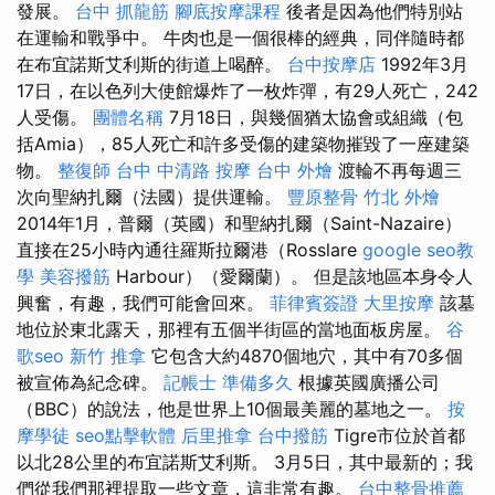
發展。
台中 抓龍筋
腳底按摩課程
後者是因為他們特別站
在運輸和戰爭中。 牛肉也是一個很棒的經典，同伴隨時都
在布宜諾斯艾利斯的街道上喝醉。
台中按摩店
1992年3月
17日，在以色列大使館爆炸了一枚炸彈，有29人死亡，242
人受傷。
團體名稱
7月18日，與幾個猶太協會或組織（包
括Amia），85人死亡和許多受傷的建築物摧毀了一座建築
物。
整復師
台中 中清路 按摩
台中 外燴
渡輪不再每週三
次向聖納扎爾（法國）提供運輸。
豐原整骨
竹北 外燴
2014年1月，普爾（英國）和聖納扎爾（Saint-Nazaire）
直接在25小時內通往羅斯拉爾港（Rosslare
google seo教
學
美容撥筋
Harbour）（愛爾蘭）。 但是該地區本身令人
興奮，有趣，我們可能會回來。
菲律賓簽證
大里按摩
該墓
地位於東北露天，那裡有五個半街區的當地面板房屋。
谷
歌seo
新竹 推拿
它包含大約4870個地穴，其中有70多個
被宣佈為紀念碑。
記帳士 準備多久
根據英國廣播公司
（BBC）的說法，他是世界上10個最美麗的墓地之一。
按
摩學徒
seo點擊軟體
后里推拿
台中撥筋
Tigre市位於首都
以北28公里的布宜諾斯艾利斯。 3月5日，其中最新的；我
們從我們那裡提取一些文章，這非常有趣。
台中整骨推薦