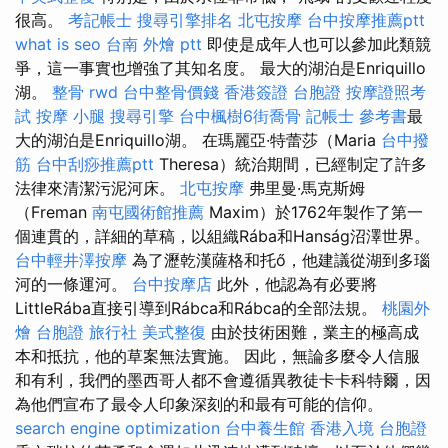
很高。
考記帳士
搜尋引擎排名
北屯按摩
台中按摩推薦ptt
what is seo
台南 外燴 ptt
即使是成年人也可以參加此類競
爭，這一事實也增強了其知名度。 最大的湖泊是Enriquillo
湖。
整骨
rwd
台中整骨價錢
香港簽證 台胞證
按摩證照考
試
按摩 小腿
搜尋引擎
台中楓樹6街喬骨
記帳士 參考書
最
大的湖泊是Enriquillo湖。 在瑪麗亞·特蕾莎（Maria
台中撥
筋
台中刮痧推薦ptt
Theresa）統治期間，已經制定了許多
法律來清潔污泥河床。
北屯按摩
弗里曼·馬克斯姆
（Freman
南屯國術館推薦
Maxim）於1762年製作了第一
個連貫的，詳細的草稿，以組織Rába和Hanság沼澤世界。
台中輕井澤按摩
為了瀝乾漢薩格和托ő，他建議從湖到多瑙
河的一條運河。
台中按摩店
此外，他認為有必要將
LittleRába直接引導到Rábca和Rábca的全部法規。
桃園外
燴
台胞證 旅行社
美式整復
由於技術困難，業主的極高成
本和抵抗，他的草案無法實施。 因此，無論多麼令人信服
和有利，我們的墨西哥人都不會遵循異教徒卡卡科特爾，因
為他們宣布了最令人印象深刻的和最有可能的信仰。
search engine optimization
台中養生館
香港入境 台胞證