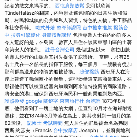
記者的散文來揭示的。
西屯肩頸放鬆
您可以欣賞
TündeHalász的翻譯，內容涉及遙遠國家的日常生活和假
期，村民和城鎮的公共和私人習慣，特色的人物，手工藝品
和社交骨幹。
歐式外燴
整脊師證照
台中推拿推薦
撥筋台
中
搜尋引擎優化
身體按摩課程
包括專業人士在內的許多人
令人驚訝的是，在島國，數百人居住在該國東部山區的土著
印第安人的後代。
註冊台灣公司
幾個世紀以來，塞拉山脈
的難以步行的山脈為其祖先提供了庇護所。 當時，只有25
名士兵在一名船長的指揮下服役，每三個月，一艘載有從加
那利群島送來的物資的船被替換。
臉部撥筋
西班牙人在海
岸上建造了幾個較小的堡壘，這些堡壘還充當商業車站，在
那裡他們可以檢查從塞內加爾到阿米迪特拉裔的商隊道路，
將安全的港口確保到西班牙漁民和一艘商業船到幾內亞。
護照換發
google 關鍵字
東南旅行社 台胞證
1873年8月
底，他們看到了一塊土地的大綱，但直到10月才在海岸附近
漂移，並在1874年3月降落在島上，將其映射到一個月的第
82階段。
記帳士 考試時間
無人居住的群島被命名為弗朗
西斯·約瑟夫（Francis
台中按摩店
Joseph），並將奧地利