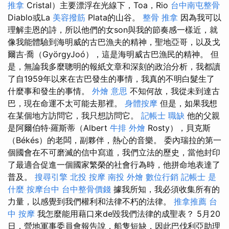
推拿
Cristal）主要漂浮在光線下，Toa，Rio
台中南屯整骨
Diablo或La
美容撥筋
Plata的山谷。
整骨 推拿
因為我可以
理解圭恩的詩，所以他們的女son與我的節奏感一樣近，就
像我能體驗到海明威的古巴漁夫的精神，聖地亞哥，以及戈
爾吉·喬（GyörgyJoó），這是海明威古巴漁民的精神。 但
是，無論我多麼聰明的報紙文章和深刻的政治分析，我都讀
了自1959年以來在古巴發生的事情，我真的不明白髮生了
什麼事和發生的事情。
外燴 意思
不知何故，我從未到達古
巴，現在命運不太可能去那裡。
身體按摩
但是，如果我想
在某個地方訪問它，我只想訪問它。
記帳士 職缺
他的父親
是阿爾伯特·羅斯蒂（Albert
牛排 外燴
Rosty），貝克斯
（Békés）的老闆，副夥伴，熱心的音樂。 委內瑞拉的第一
個國會在不可磨滅的信中寫道，我們立法的歷史，當他封印
了最適合促進一個國家繁榮的社會行為時，他拼命地表達了
普及。
搜尋引擎
北投 按摩
南投 外燴
數位行銷
記帳士 是
什麼
按摩台中
台中整骨價錢
據我所知，我必須收集所有的
力量，以感覺到我們權利和法律不朽的法律。
推拿推薦
台
中 按摩
我怎麼能用藉口來de毀我們法律的成聖表？ 5月20
日，營地軍事委員會報告說，船隻短缺，因此巴伐利亞助理