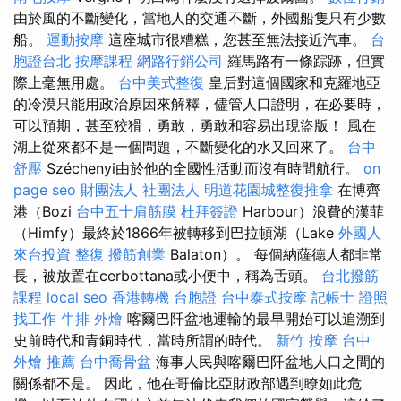
由於風的不斷變化，當地人的交通不斷，外國船隻只有少數
船。
運動按摩
這座城市很糟糕，您甚至無法接近汽車。
台
胞證台北
按摩課程
網路行銷公司
羅馬路有一條踪跡，但實
際上毫無用處。
台中美式整復
皇后對這個國家和克羅地亞
的冷漠只能用政治原因來解釋，儘管人口證明，在必要時，
可以預期，甚至狡猾，勇敢，勇敢和容易出現盜版！ 風在
湖上從來都不是一個問題，不斷變化的水又回來了。
台中
舒壓
Széchenyi由於他的全國性活動而沒有時間航行。
on
page seo
財團法人 社團法人
明道花園城整復推拿
在博齊
港（Bozi
台中五十肩筋膜
杜拜簽證
Harbour）浪費的漢菲
（Himfy）最終於1866年被轉移到巴拉頓湖（Lake
外國人
來台投資
整復
撥筋創業
Balaton）。 每個納薩德人都非常
長，被放置在cerbottana或小便中，稱為舌頭。
台北撥筋
課程
local seo
香港轉機 台胞證
台中泰式按摩
記帳士 證照
找工作
牛排 外燴
喀爾巴阡盆地運輸的最早開始可以追溯到
史前時代和青銅時代，當時所謂的時代。
新竹 按摩
台中
外燴 推薦
台中喬骨盆
海事人民與喀爾巴阡盆地人口之間的
關係都不是。 因此，他在哥倫比亞財政部遇到瞭如此危