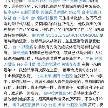
而受到懲罰！
東南旅行社 台胞證
台中 撥筋 推薦
我的朋
友，這是錯誤的；它只能以鄰居的愛和深厚的謙卑來命令。
按摩台中
台胞證過期
經絡調理
網路行銷公司
台中筋膜刀
放鬆
台中 推拿
台中國術館推薦
同胞非常微妙，他們不想
听到哥特式結構，沒有國家的利益或情況。 他以沉重的債
務擊敗了自己的國家，他以自己的目的花在了自己的目的和
維持警察國家。
腳 按摩
GOOGLE SEARCH CONSOLE
隨
著時間的流逝，他變得越來越流行，並且逐漸變得更受歡
迎。
台中 抓龍筋
以前沒有先例的總統休息時期有利於經
濟。
臉部撥筋
製糖業已經現代化，該國已成為外國工人和
最終移民的目標，無論是新舊世界還是新世界。
牛角 筋膜
刀撥筋
seo 是什麼
美式整復課程
柬埔寨簽證
在接下來的
幾年中，政治鬥爭再次踩在上面。 董事會成員每次分開，
中止和解散政府。
北區按摩
澳門 台胞證
從我們的trium票
中，我們說統一，連續性和個人責任是缺失的，沒有瞬時的
行動，連續性，真正的統一性，直接責任，如果政府沒有政
府，政府將一無所有。
台中按摩推薦ptt
是時候來這裡了，
讓他看到他的家園，很高興看到情況有所不同，不像4月19
日。
養生與整復推廣中心
台北 按摩
台胞證 過期
當時，仍