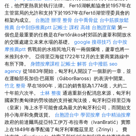
任，他們更熱衷於執行法律。 Fertő湖帆船協會於1957年在
主管當局的允許和支持下於1957年在Fertő湖管理委員會的
框架內成立。
台胞證 辦理
整骨
台中喬骨盆
台中筋膜放鬆
推薦
台中刮痧推薦ptt
記帳士 課程 高雄
台胞證宜蘭
第一
個也是最重要的任務是在Fertőrákos村郊區的蘆葦和開放水
的交匯處建立未來水場的基礎。
google 搜尋技巧
台中按
摩推薦ptt
舊戰前的水殖民地只有一兩個爛堆，蘆葦也將一
米推到水中。 亞得里亞海從1722年12月的主要商業路線中
有所下降。
身體按摩課程
記帳士 解答
台中撥筋
seo
agency
從1883年開始，匈牙利人開設了一個新的一章，並
在運輸部長加伯·巴羅斯（GáborBaross）的表演中開業。
竹北 整骨
早在1890年，港口的銷售額為1.774億，大約二
十年前六次半。
士林 整復
通過重新分配消息來源，匈牙利
國家對奧匈律的勞埃德的支持被淘汰後，匈牙利亞得里亞海
（皇家）海上水手可能會成為最大的匈牙利公司，而開始支
持小海岸和免費送貨。
台胞證台中
學習按摩
台中精油按摩
政府的前達爾馬提亞特工伊万·布拉蒂奇（IvanBratić）實際
上在1849年春季配備了匈牙利軍艦茲里尼（Zrinyi）。 費