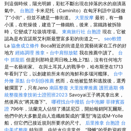
到這個時候，陽光明媚，彩虹不斷出現在掉落的水的崩潰蒸
氣中。
台胞證
卡米尼托（Caminito）在匈牙利語中這樣做
了“小街”，但並不總是一條街道。
大里按摩
最初，有一條
小溪，在乾燥後，建造了一條鐵軌，後來，當鐵路被拆除
時，它變成了垃圾填埋場。
東南旅行社 台胞證
現在，它被
認為是布宜諾斯艾利斯最豐富多彩的街道之一。
seo軟體
La
協會成立條件
Boca附近的街道是欣賞藝術家在工作的好
地方
經絡調理
推拿
-
台中肩頸放鬆
我在推薦中讀了。
台
中 抓龍筋
但是到那時是周日晚上晚上7點，沒有任何地方
是一名藝術家。 在與土耳其人的戰爭中，哈布斯堡在1713
年看到了它，以創建前所未有的海鮮和多瑙河艦隊。
台中
外燴 茶點
台中刮痧推薦
然而，在他被監禁和逃脫後，選秀
被擱置了，只有Jeno
南區整復
大里按摩推薦
護照過期
傳
統整復推拿技術士證照班2023
Savoyai王子將其拿出來，
然後再次“將其撒下”。
哪裡找台中撥筋
台中泡腳
菲律賓簽
證
796年，法蘭克人佔領了潘諾尼亞，開始報銷阿瓦爾斯。
他們中的大多數是由人造纖維製成的“重型”海盜或M-Yolle
船，但它們已接近規則所要求的尺寸。
后里推拿
台胞證
台
中美式整復
特別是，由於水位非常低，“飛蛾”的受歡迎程度