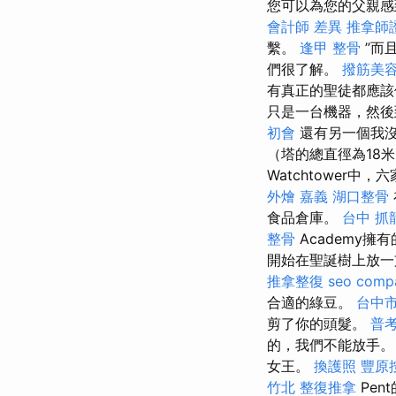
您可以為您的父親
會計師 差異
推拿師
繫。
逢甲 整骨
”而
們很了解。
撥筋美
有真正的聖徒都應該
只是一台機器，然後
初會
還有另一個我沒
（塔的總直徑為18
Watchtower
外燴 嘉義
湖口整骨
食品倉庫。
台中 抓
整骨
Academy擁有的
開始在聖誕樹上放一
推拿整復
seo comp
合適的綠豆。
台中
剪了你的頭髮。
普考
的，我們不能放手。
女王。
換護照
豐原
竹北 整復推拿
Pe