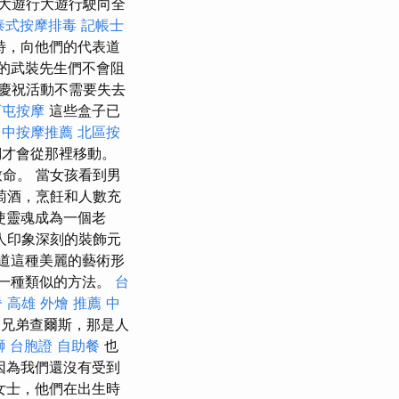
，當大遊行大遊行駛向全
泰式按摩排毒
記帳士
特，向他們的代表道
的武裝先生們不會阻
慶祝活動不需要失去
西屯按摩
這些盒子已
台中按摩推薦
北區按
他們才會從那裡移動。
命。 當女孩看到男
萄酒，烹飪和人數充
來使靈魂成為一個老
人印象深刻的裝飾元
道這種美麗的藝術形
ia是一種類似的方法。
台
脊
高雄 外燴 推薦
中
我的兄弟查爾斯，那是人
獅 台胞證
自助餐
也
因為我們還沒有受到
女士，他們在出生時