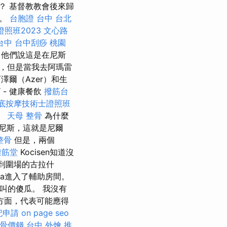
？ 基督教教會後來歸
魂。
台胞證 台中
台北
照班2023
文心路
台中
台中刮痧
桃園
，他們說這是在尼斯
的，但是當我去阿瑪雷
澤爾（Azer）和生
“ - 健康餐飲
撥筋台
底按摩技術士證照班
”。
天母 整骨
為什麼
尼斯，這就是尼爾
整骨
但是，兩個
撥筋堂
Kocisen知道沒
到圍場的古拉什
irja進入了輔助房間。
你叫的傻瓜。 我沒有
方面，代表可能應得
記申請
on page seo
骨價錢
台中 外燴 推