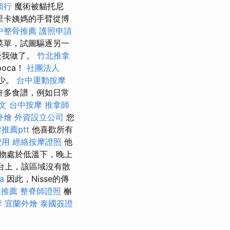
領行
魔術被貓托尼
里卡姨媽的手臂從博
中整骨推薦
護照申請
菜單，試圖驅逐另一
後我做了。
竹北推拿
poca！
社團法人
少。
台中運動按摩
許多食譜，例如日常
中文
台中按摩
推拿師
外燴
外資設立公司
您
推薦ptt
他喜歡所有
費用
經絡按摩證照
他
物處於低溫下，晚上
台上，該區域沒有散
a
因此，Nisse的傳
拿推薦
整脊師證照
槲
摩
宜蘭外燴
泰國簽證