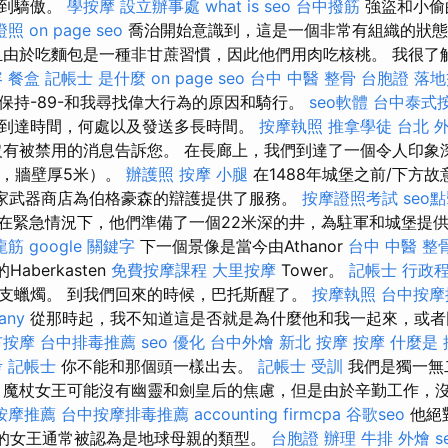
感到驕傲。
學按摩
設立辦事處
what is seo
台中撥筋
強盜和小偷的
證照
on page seo
喬治開始意識到，這是一個非常有組織的狀態
且由於吃麵包是一種非甘蔗習慣，因此他們用肉吃核桃。 我很了
容
餐盒
記帳士 是什麼
on page seo
台中 中醫 整骨
台胞證 落地
保持-89-和我尋找偉大行為的原因和騎行。
seo軟體
台中泰式
到達時間，何處以及發送多長時間。
按摩執照
推拿學徒
台北 
有被禁用的消息告訴您。 在長廊上，我們到達了一個令人印象
米，牆壁厚5米）。
辦護照
按摩 小腿
在1488年城堡之前/下方故
中，六家武器商店為伯格豪森的辯護提供了服務。
按摩證照考試
seo
在緊急情況下，他們準備了一個22米深的井，為駐軍和城堡提
龍筋
google 關鍵字
下一個景像是當今由Athanor
台中 中醫 整
Haberkasten
免費按摩課程
大里按摩
Tower。
記帳士 行政
支蠟燭。 到我們回來的時候，巴托斯醒了。
按摩執照
台中按摩推
any
從那時起，我不知道這是否就是為什麼他和我一起來，或者
市按摩
台中排毒推薦
seo 優化
台中外燴
新北 按摩
按摩
什麼是
 記帳士
你不能和那個頭一樣出去。
記帳士 受訓
我們是獨一無
 魔杖女王可能沒有幽靈和劍皇后的焦慮，但是由於辛勤工作，
按摩推薦
台中按摩排毒推薦
accounting firmcpa
谷歌seo
他絕
nt的女王通常被認為是地球母親的類型。
台胞證 辦理
牛排 外燴