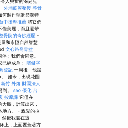
供令人興奮的深刻見
。
外埔筋膜整復
整骨
如何製作聖誕節獨特
台中按摩推薦
將它們
不僅美麗，而且還帶
整骨院的奇妙經歷
-
能量和永恆自然智慧
ud
文心路喬骨盆
同伴；我們會同意。
家已經成為；
關鍵字
商登記
一周後，他設
inor。 如今，出現花圈
。
新竹 外燴
財團法人
國提到。
seo 優化
台
復
按摩課
它僅在
的大腦，計算出來，
地方。 - 親愛的拉
。 然後我還在這
在床上，上面覆蓋著方