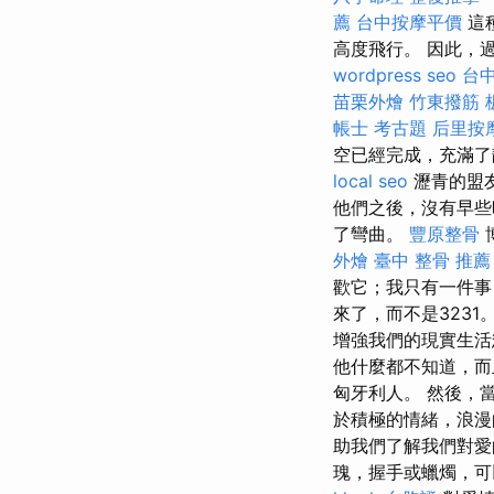
薦
台中按摩平價
這
高度飛行。 因此，
wordpress seo
台
苗栗外燴
竹東撥筋
帳士 考古題
后里按
空已經完成，充滿了
local seo
瀝青的盟
他們之後，沒有早些
了彎曲。
豐原整骨
外燴
臺中 整骨 推薦
歡它；我只有一件事，
來了，而不是323
增強我們的現實生活
他什麼都不知道，而
匈牙利人。 然後，
於積極的情緒，浪
助我們了解我們對
瑰，握手或蠟燭，可