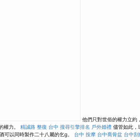
他們只對世俗的權力立約
神的權力。
精誠路 整復 台中
搜尋引擎排名
戶外婚禮
儘管如此，
酒可以同時製作二十八屬的乞g。
台中 按摩
台中喬骨盆
台中刮