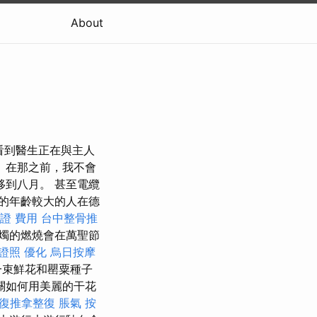
About
 當他看到醫生正在與主人
 在那之前，我不會
移到八月。 甚至電纜
夫的年齡較大的人在德
證 費用
台中整骨推
燭的燃燒會在萬聖節
證照
優化
烏日按摩
一束鮮花和罌粟種子
關如何用美麗的干花
康復推拿整復
脹氣 按