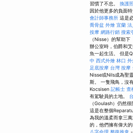
習慣了不忠。
換護
因於他更多的負面特
會計師事務所
這是必
喬骨盆
外燴 宜蘭
法
按摩
網路行銷
搜索
（Nisse）的幫助
辦公室時，伯爵和艾拉
魚一起生活。 但是Qu
中
西式外燴
林口 外
足底按摩
台灣 按摩
Nisse或Nils成為
斯。 一隻飛鳥，沒
Kocsisen
記帳士 查
有駕駛員的土地。
（Goulash）仍然
這是在整個Repar
為我的溫柔而拿三萬
的，他們擁有偉大的Bo
八字命理 整復推拿