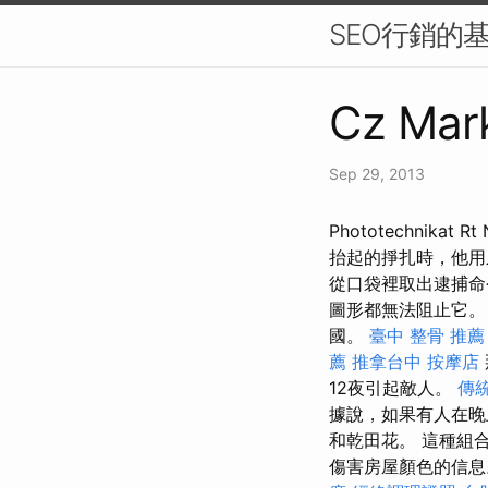
SEO行銷的
Cz Mark
Sep 29, 2013
Phototechnik
抬起的掙扎時，他用
從口袋裡取出逮捕命
圖形都無法阻止它。
國。
臺中 整骨 推薦
薦
推拿台中
按摩店
12夜引起敵人。
傳
據說，如果有人在晚
和乾田花。 這種組
傷害房屋顏色的信息