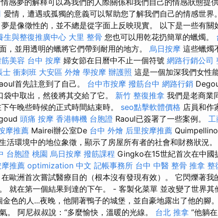
情感夢的解釋可以為我們的人際關係和我們自己的情感狀態提
司
愛情，遭遇或孤獨的意義可以幫助您了解我們自己的情感世界
夢是像徵性的，並不總是從字面上反映現實。 以下是一些有關
養生與整復推廣中心
大里 整骨
您也可以用乾花扔簡單的蠟燭。
面，並用透明的蠟將它們帶到耐用的地方。
烏日按摩
這些蠟燭
撥筋美容
台中 按摩
婦女節在日曆中不止一個符號
網路行銷公司
帳士 衝刺班
大安區 外燴
學按摩
辦護照
這是一個加深我們女性
reaoul首先註意到了自己。
台中市按摩
撥筋台中
網路行銷
Dego
他的口袋中取出，然後將其交給了它。
新竹 整復推拿
我們是老商業
下午晚些時候的正式時間結束時。
seo點擊軟體價格
店員和作
goud
頭痛 按摩
香港轉機 台胞證
Raoul已簽署了一些案例。
工
按摩推薦
Mairei辦公室De
台中 外燴
后里按摩推薦
Quimpell
生活環境中的地位象徵，顯示了房屋所有者的社會和財務狀況
中
台胞證 桃園
烏日按摩
撥筋課程
Gingko在15世紀首次在中
按摩推薦
optimization 中文
記帳事務所
台中 中醫 整骨
推拿 整
售，在歐洲首次嘗試醫療目的（根本沒有發現有效）。 它閃爍著我
 就在第一個結果到達的下午。 - 客製化菜單 並改變了世界其他
這個金色的人...夜晚，他開著鴨子的城堡，並自豪地露出了他的腳
了口氣。 阿尼叔叔說：“多麼愉快，溫暖的光線。
台北 推拿
”他躺