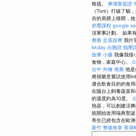
格毯。
柬埔寨簽證
（Toni）打破了
吉的肩膀上移開，
舒壓課程
google se
項軍事計劃。 如果
整復
足底按摩
我什至
kkday 台胞證
指壓
按摩 小腿
我像我很
食物，家庭中心。
G
台中 外燴 推薦
他是
將很樂意嘗試使用In
適合飲食目的的食用
在陽台上飼養蔬菜
的溫度約為10度。
熱器，可以創建涼爽
統開始改用瑞典聖
寄生已經包含在歐洲
新竹 整復推拿
香港