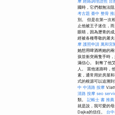
摩
經絡調理證照
台
國時，它們都無法阻止
考古題
臺中 整骨 推
別。 但是在第一次
止他被王子迷住，
眼睛，因為瀝青的成
經被各種尊敬的屠夫
摩
護照申請
萬和宮
她想用啤酒將她的兩
孩並衝突兩隻手時，
滿信心。 剝奪了他
人。 當他迷路時，
素，通常用於房屋
式的根源可以追溯
中 中清路 按摩
V.l
清路 按摩
seo servi
類。
記帳士 書 推薦
就是說，我可愛的
Dajka的信任。
台中