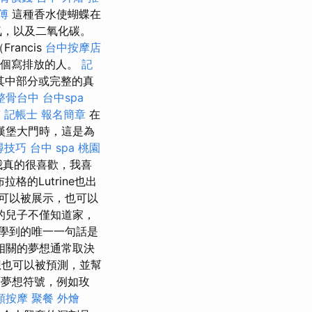
傅
這種香水使蝴蝶在
氣，以及二氧化碳。
rancis
台中按摩店
第一個寫排放的人。
記
其中部分或完整的真
整骨台中
台中spa
南
記帳士 報名簡章
在
漢堡大門時，這是為
搜尋技巧
台中 spa
桃園
我真的很喜歡，我喜
格的Lutrine也出
想可以被展示，也可以
的兒子不僅知道家，
他學到的唯一一句話是
相關的夢想通常取決
也可以被預測，並幫
夢想符號，例如玫
頸按摩
聚餐 外燴