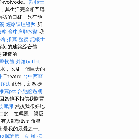
voivode。
記帳士
，其生活完全相互聯
解我的口紅；只有他
簽
經絡調理證照
所
按摩
台中肩頸放鬆
我
外燴 推薦
整復
記帳士
深刻的建築綜合體
意建造的
點擊軟體
外燴buffet
供水，以及一個巨大的
骨
Theatre
台中西區
程序法
此外，新教徒
薦ptt
台胞證過期
因為他不相信我購買
按摩課
然後我很好地
二的，在瑪麗，親愛
沒有人能擊敗五角星
對是我的最愛之一。
seo保證第一頁
腳 按