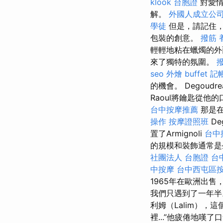
klook 台胞證
對愛情
解。
外國人成立公
學徒
但是，請記住，
包裝的創意。
撥筋
輕輕地粘在蠟燭的外
來了獨特的氛圍。
seo
外燴 buffet
記
的機會。 Degoud
Raoul將鑰匙從
台中按摩推薦
那是在
操作
按摩證照班
De
置了Armignoli
台中
的規模和裝飾通常是
社團法人
台胞證 台
中按摩
台中西屯區
1965年在歐洲出
我們只遇到了一年半。
利姆（Lalim），
裡...”他疲倦地嘆