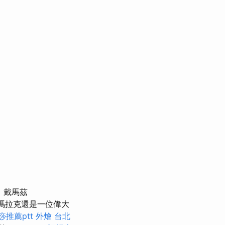
，戴馬茲
瑪拉克還是一位偉大
痧推薦ptt
外燴 台北