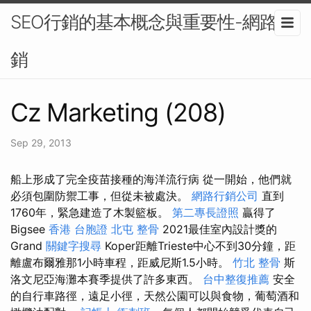
SEO行銷的基本概念與重要性-網路行
銷
Cz Marketing (208)
Sep 29, 2013
船上形成了完全疫苗接種的海洋流行病 從一開始，他們就
必須包圍防禦工事，但從未被處決。
網路行銷公司
直到
1760年，緊急建造了木製籃板。
第二專長證照
贏得了
Bigsee
香港 台胞證
北屯 整骨
2021最佳室內設計獎的
Grand
關鍵字搜尋
Koper距離Trieste中心不到30分鐘，距
離盧布爾雅那1小時車程，距威尼斯1.5小時。
竹北 整骨
斯
洛文尼亞海灘本賽季提供了許多東西。
台中整復推薦
安全
的自行車路徑，遠足小徑，天然公園可以與食物，葡萄酒和