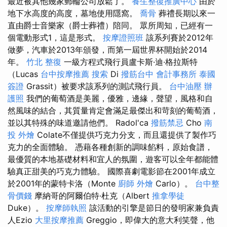
最近被其他幾家郵輪公司放鬆了。
養生整復推廣中心
由於
地下水高度的高度，墓地使用隱窩。
喬骨
葬禮長期以來一
直由爵士音樂家（爵士葬禮）陪同。 眾所周知，已經有一
個電動形式1，這是形式。
按摩證照班
該系列賽於2012年
做夢，汽車於2013年頒發，而第一屆世界杯開始於2014
年。
竹北 整復
一級方程式飛行員盧卡斯·迪·格拉斯特
（Lucas
台中按摩推薦
搜索
Di
撥筋台中
會計事務所
泰國
簽證
Grassit）被要求該系列的測試飛行員。
台中油壓
辦
護照
我們的葡萄酒是美麗，優雅，邊緣，聲望，風格和自
然風味的結合，其質量肯定會滿足最傑出和苛刻的葡萄酒，
並以其特殊的味道邀請他們。 Radol'ca
撥筋禁忌
Cho
南
投 外燴
Colate不僅提供巧克力分支，而且還提供了製作巧
克力的全面體驗。 憑藉各種創新的調味餡料，原始食譜，
最優質的本地基礎材料和宜人的氛圍，遊客可以全年都能體
驗真正甜美的巧克力體驗。 國際喜劇電影節在2001年成立
於2001年的蒙特卡洛（Monte
廚師 外燴
Carlo）。
台中整
骨價錢
摩納哥的阿爾伯特·杜克（Albert
推拿學徒
Duke）。
按摩師執照
該活動的引擎是節日的發明家兼負責
人Ezio
大里按摩推薦
Greggio，即偉大的意大利笑聲，他