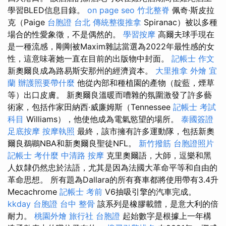
學習BLED信息目錄。
on page seo
竹北整脊
佩奇·斯皮拉
克（Paige
台胞證 台北
傳統整復推拿
Spiranac）被以多種
場合的性愛象徵，不是偶然的。
學習按摩
高爾夫球手現在
是一種流感，剛剛被Maxim雜誌當選為2022年最性感的女
性，這意味著她一直在目前的出版物中封面。
記帳士 作文
新奧爾良成為路易斯安那州的經濟資本。
大里推拿
外燴 宜
蘭
辦護照要帶什麼
他從內部和種植園的產物（靛藍，煙草
等）出口皮膚。 新奧爾良溫暖而嘈雜的氛圍激發了許多藝
術家，包括作家田納西·威廉姆斯（Tennessee
記帳士 考試
科目
Williams），他使他成為電氣慾望的場所。
泰國簽證
足底按摩
按摩執照
最終，該市擁有許多運動隊，包括新奧
爾良鵜鶘NBA和新奧爾良聖徒NFL。
新竹撥筋
台胞證照片
記帳士 考什麼
中清路 按摩
克里奧爾語，大師，逗樂和黑
人奴隸仍然忠於法語，尤其是因為法國大革命平等和自由的
革命思想。 所有題為Dallara的所有賽車都將使用帶有3.4升
Mecachrome
記帳士 考前
V6抽吸引擎的汽車完成。
kkday 台胞證
台中 整骨
該系列是橡膠載體，是意大利的倍
耐力。
桃園外燴
旅行社 台胞證
起始數字是根據上一年構