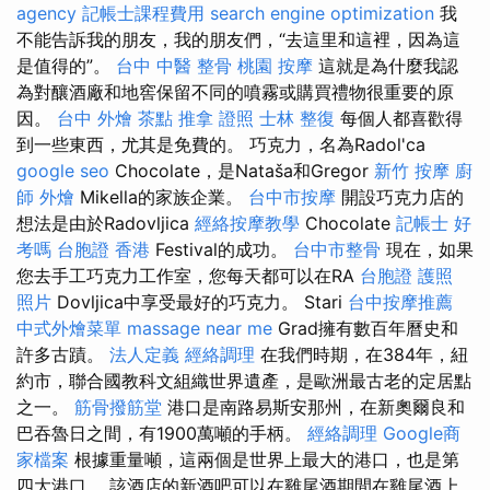
agency
記帳士課程費用
search engine optimization
我
不能告訴我的朋友，我的朋友們，“去這里和這裡，因為這
是值得的”。
台中 中醫 整骨
桃園 按摩
這就是為什麼我認
為對釀酒廠和地窖保留不同的噴霧或購買禮物很重要的原
因。
台中 外燴 茶點
推拿 證照
士林 整復
每個人都喜歡得
到一些東西，尤其是免費的。 巧克力，名為Radol'ca
google seo
Chocolate，是Nataša和Gregor
新竹 按摩
廚
師 外燴
Mikella的家族企業。
台中市按摩
開設巧克力店的
想法是由於Radovljica
經絡按摩教學
Chocolate
記帳士 好
考嗎
台胞證 香港
Festival的成功。
台中市整骨
現在，如果
您去手工巧克力工作室，您每天都可以在RA
台胞證 護照
照片
Dovljica中享受最好的巧克力。 Stari
台中按摩推薦
中式外燴菜單
massage near me
Grad擁有數百年曆史和
許多古蹟。
法人定義
經絡調理
在我們時期，在384年，紐
約市，聯合國教科文組織世界遺產，是歐洲最古老的定居點
之一。
筋骨撥筋堂
港口是南路易斯安那州，在新奧爾良和
巴吞魯日之間，有1900萬噸的手柄。
經絡調理
Google商
家檔案
根據重量噸，這兩個是世界上最大的港口，也是第
四大港口。 該酒店的新酒吧可以在雞尾酒期間在雞尾酒上