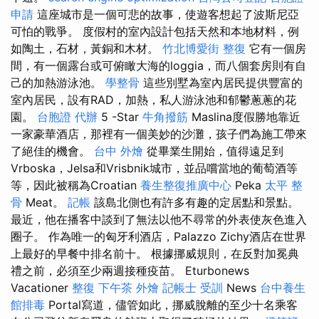
申請
這座城市是一個可悲的故事，使遊客想起了波斯尼亞
可怕的戰爭。 度假村的室內設計包括天然和本地材料，例
如陶土，石材，黃銅和木材。
竹北博愛街 整復
它有一個房
間，有一個露台或可俯瞰大海的loggia，而八個套房則有自
己的加熱游泳池。
學整骨
這些別墅為室內居民提供豐富的
室內居民，設有RAD，加熱，私人游泳池和郁鬱蔥蔥的花
園。
台胞證 代辦
5 -Star
牛角撥筋
Maslina度假勝地靠近
一家豪華酒店，那裡有一個美妙的沙灘，孩子們為施工帶來
了絕佳的機會。
台中 外燴
從畢業生開始，值得遠足到
Vrboska，Jelsa和Vrisbnik城市，並品嚐當地的葡萄酒等
等，因此被稱為Croatian
養生整復推廣中心
Peka
太平 整
骨
Meat。
記帳
該島北側也有許多有趣的定居點和景點。
最近，他在播客中談到了無法以他不尋常的外表使灰色進入
圈子。 作為唯一的匈牙利酒店，Palazzo Zichy酒店在世界
上最好的早餐中排名前十。 根據挪威規則，在反對加冕典
禮之前，必須至少兩週接種疫苗。 Eturbonews
Vacationer
整復
下午茶 外燴
記帳士 受訓
News
台中養生
館排毒
Portal寫道，儘管如此，挪威脫離的至少十名乘客