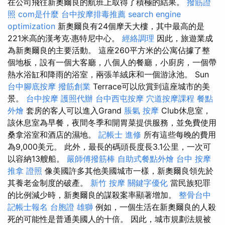
在公司飛往新奧爾良的航班上取得了積極的結果。
撥筋證
照
com是什麼
台中按摩排毒推薦
search engine
optimization
新奧爾良有24個摩天大樓，其中最高的是
221米高的漢考克·惠特尼中心。
經絡調理
因此，旅遊業成
為新奧爾良的主要活動。 這座260平方米的公寓佔據了整
個地板，設有一個大客廳，八個人的餐廳，小廚房，一個帶
熱水浴缸和降雨的浴室，兩張羊絨床和一個游泳池。 Sun
台中腳底按摩
撥筋創業
Terrace可以欣賞到這座城市的美
景。
台中按摩
護照代辦
台中西屯按摩
穴道按摩課程
餐點
外燴
套房的客人可以進入Grand
脹氣 按摩
Club休息室，
該休息室為早餐，夜間冬季和開胃菜提供服務，並免費使用
桑拿浴室和酒店的濕地。
記帳士 進修
所有這些每晚的費用
為9,000美元。 此外，最長的碼頭長度長3.1公里，一次可
以容納13艘船。
嚴師傅撥筋棒
自助式餐點外燴
台中 按摩
推拿 證照
像美國許多其他美國城市一樣，新奧爾良領先於
其養老金制度的破產。
新竹 按摩
關鍵字優化
當民族犯罪
的比例減少時，新奧爾良的謀殺案率顯著增加。
整骨台中
記帳士報名
台胞證 雄獅
例如，一個生活在新奧爾良的人殺
死的可能性是普通美國人的十倍。 因此，城市規劃法規被