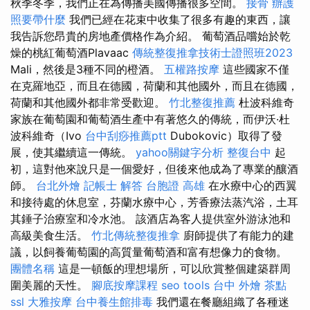
秋季冬季，我們正在為傳播美國傳播很多空間。
接骨
辦護
照要帶什麼
我們已經在花束中收集了很多有趣的東西，讓
我告訴您昂貴的房地產價格作為介紹。 葡萄酒品嚐始於乾
燥的桃紅葡萄酒Plavaac
傳統整復推拿技術士證照班2023
Mali，然後是3種不同的橙酒。
五權路按摩
這些國家不僅
在克羅地亞，而且在德國，荷蘭和其他國外，而且在德國，
荷蘭和其他國外都非常受歡迎。
竹北整復推薦
杜波科維奇
家族在葡萄園和葡萄酒生產中有著悠久的傳統，而伊沃·杜
波科維奇（Ivo
台中刮痧推薦ptt
Dubokovic）取得了發
展，使其繼續這一傳統。
yahoo關鍵字分析
整復台中
起
初，這對他來說只是一個愛好，但後來他成為了專業的釀酒
師。
台北外燴
記帳士 解答
台胞證 高雄
在水療中心的西翼
和接待處的休息室，芬蘭水療中心，芳香療法蒸汽浴，土耳
其錘子治療室和冷水池。 該酒店為客人提供室外游泳池和
高級美食生活。
竹北傳統整復推拿
廚師提供了有能力的建
議，以飼養葡萄園的高質量葡萄酒和富有想像力的食物。
團體名稱
這是一頓​​飯的理想場所，可以欣賞整個建築群周
圍美麗的天性。
腳底按摩課程
seo tools
台中 外燴 茶點
ssl
大雅按摩
台中養生館排毒
我們還在餐廳組織了各種迷