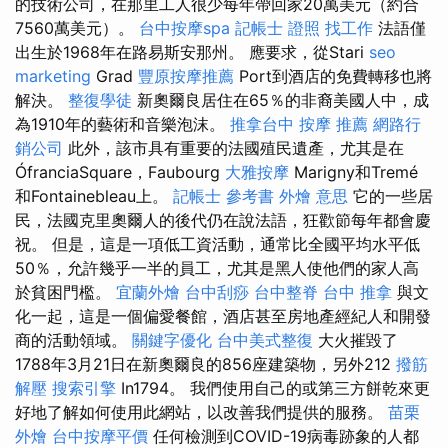
的技術公司，在那里工人很少每年帶回家20萬美元（約合
7560萬美元）。
台中按摩spa
記帳士 證照 找工作
法語僅
出生於1968年在路易斯安那州。 應要求，從Stari
seo
marketing
Grad
豐原按摩推薦
Port到酒店的免費轉移也將
解決。
整復學徒
新奧爾良居住在65％的非裔美國人中，成
為1910年的藝術和音樂泡沫。
推拿台中
按摩 推薦
網路行
銷公司
此外，該市具有重要的法國殖民遺產，尤其是在
ÓfranciaSquare，Faubourg
大雅按摩
Marigny和Tremé
和Fontainebleau上。
記帳士 參考書
外燴 意思
它的一些居
民，法國克里奧爾人的後代仍在說法語，狂歡節每年都會慶
祝。 但是，這是一項低工資活動，通常比全國平均水平低
50％，允許幾乎一半的員工，尤其是黑人使他們的家人高
於貧困門檻。
宜蘭外燴
台中刮痧
台中整脊
台中 推拿
與文
化一起，這是一個偏愛餐館，酒店甚至房地產經紀人和開發
商的活動領域。
關鍵字優化
台中美式整復
大火摧毀了
1788年3月21日在新奧爾良的856座建築物，另外212
撥筋
解壓
搜索引擎
In1794。 我們使用自己的或第三方餅乾來更
好地了解如何使用此網站，以改善我們提供的服務。
苗栗
外燴
台中按摩平價
任何檢測到COVID-19病毒跡象的人都