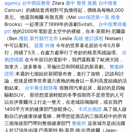
agency
台中西區整骨
Zilara
臺中 整骨 推薦
台中推拿
Cancun）的總統套房相對可負擔得起，價格為每晚8,000
美元。 他還與梅爾·布魯克斯（Mel
seo保證第一頁
推拿
Brooks）一起導演了1999年的喜劇Svitati。
台中按摩排毒
ptt
他的2000年電影是太空中的裸槍，在本·萊斯利·尼爾森
（Ben
撥筋 新竹縣竹北市
Leslie
高雄 會計課程
Nielsen）
中可以看到。
苗栗 外燴
今年的世界著名節於今年5月舉
行，持續了5天，在處方處舉行了奇妙的格里馬德論壇。
台
胞證桃園
在今年節日的電影中，我們還觀看了歐洲大陸，
加拿大，波多黎各，哥倫比亞和阿根廷的新喜劇。
整復師
證照
本週的七個始於新聞發布會，進行了放映，訪談和討
論，然後是標準世界週六夜晚的晚會以一系列高度組織的活
動結束。
台中養生館排毒
很難用汽車起床，最好的是四輪
驅動SUV。 那些想度過輕鬆的冬季假期而不是滑雪的人可
以在伊賽爾河上行走一整天，在老城區喝咖啡，或在我們
1400平方米的健康部門放鬆身心。
卡式台胞證
為了個人啟
動自己的健康保健電梯，將帶您從酒店的三個高程中的所有
三個海拔部門帶到整個健康部門
整復所
這座城市是由法國
人於1718年由讓·巴蒂斯特·勒·莫恩·德·比恩維爾（Jean-