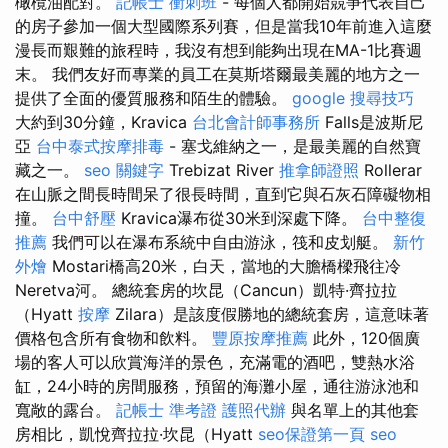
橄欖油配對。
記帳士 衝刺班
- 每個人都開始競爭代表自己
的房子參加一個大型國際系列賽，但是當我10年前進入這麼
漫長而艱難的旅程時，我沒有想到能夠出現在MA-1比賽週
末。 我們友好而專業的員工在莫斯塔爾最美麗的地方之一
提供了全面的優質服務和陌生的體驗。
google 搜尋技巧
大約到30分鐘，Kravica
台北會計師事務所
Falls是波斯尼
亞
台中泰式按摩排毒
- 塞戈維納之一，是最美麗的自然寶
藏之一。
seo 關鍵字
Trebizat River
推拿師證照
Rollerar
在山脈之間長時間呆了很長時間，直到它與石灰石障礙物相
撞。
台中舒壓
Kravica瀑布從30米到深處下降。
台中整復
推薦
我們可以在瀑布系統中自由游泳，筏和皮划艇。
新竹
外燴
Mostari橋高20米，白天，當地的大膽橋樑飛往冷
Neretva河。 總統套房的坎昆（Cancun）凱特·齊拉拉
（Hyatt
按摩
Zilara）是該度假勝地的總統套房，這意味著
價格包含所有食物和飲料。
豐原按摩推薦
此外，120個廣
場的客人可以欣賞海洋的景色，充滿電的酒吧，雙熱水浴
缸，24小時的房間服務，預留的海灘小屋，通往游泳池和
寬敞的露台。
記帳士 準考證
護照代辦
與名單上的其他套
房相比，凱悅齊拉拉·坎昆（Hyatt
seo保證第一頁
seo