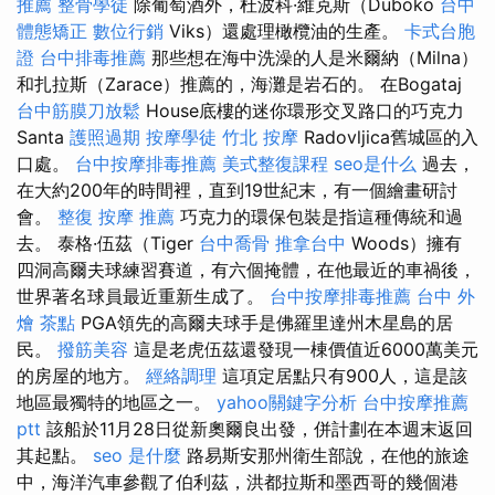
推薦
整骨學徒
除葡萄酒外，杜波科·維克斯（Duboko
台中
體態矯正
數位行銷
Viks）還處理橄欖油的生產。
卡式台胞
證
台中排毒推薦
那些想在海中洗澡的人是米爾納（Milna）
和扎拉斯（Zarace）推薦的，海灘是岩石的。 在Bogataj
台中筋膜刀放鬆
House底樓的迷你環形交叉路口的巧克力
Santa
護照過期
按摩學徒
竹北 按摩
Radovljica舊城區的入
口處。
台中按摩排毒推薦
美式整復課程
seo是什么
過去，
在大約200年的時間裡，直到19世紀末，有一個繪畫研討
會。
整復
按摩 推薦
巧克力的環保包裝是指這種傳統和過
去。 泰格·伍茲（Tiger
台中喬骨
推拿台中
Woods）擁有
四洞高爾夫球練習賽道，有六個掩體，在他最近的車禍後，
世界著名球員最近重新生成了。
台中按摩排毒推薦
台中 外
燴 茶點
PGA領先的高爾夫球手是佛羅里達州木星島的居
民。
撥筋美容
這是老虎伍茲還發現一棟價值近6000萬美元
的房屋的地方。
經絡調理
這項定居點只有900人，這是該
地區最獨特的地區之一。
yahoo關鍵字分析
台中按摩推薦
ptt
該船於11月28日從新奧爾良出發，併計劃在本週末返回
其起點。
seo 是什麼
路易斯安那州衛生部說，在他的旅途
中，海洋汽車參觀了伯利茲，洪都拉斯和墨西哥的幾個港