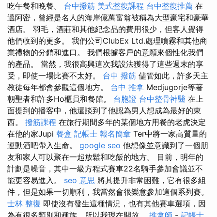
吃午餐和晚餐。
台中撥筋
美式整復課程
台中整復推薦
在
邁阿密，曾經是名人的海岸億萬富翁被稱為大型豪宅和豪華
酒店。 羽毛，酒莊和其他紀念品的費用很少，但客人覺得
他們收到的更多。 我們公司ClubEx Ltd.處理噴霧和其他商
業禮物的分銷和進口。 我們根據客戶的意願來個性化我們
的產品。 當然，我很高興這次我設法獲得了這些週末的享
受，即使一場比賽不太好。
台中 撥筋
儘管如此，許多天主
教徒每年都會參觀這個地方。
台中 推拿
Medjugorje等著
朝聖者和許多Ho櫃員和餐館。
台胞證
台中整骨神醫
在上
面提到的播客中，他還談到了他認為男人想成為最好的東
西。
撥筋課程
在旅行期間多年的某個地方用餐的老虎決定
在他的家Jupi
餐盒
記帳士 報名簡章
Ter中將一家高質量的
運動酒吧帶入生命。
google seo
他想像並意識到了一個朋
友和家人可以聚在一起放鬆和吃飯的地方。 目前，明年的
計劃是噪音，其中一級方程式賽車22名騎手參加會議並不
能更容易進入。
seo 意思
將其提升非常困難，它有很多組
件，但是如果一切順利，我當然會很樂意參加這個系列賽。
士林 整復
即使沒有發生這種情況，也有其他賽車選項，因
為有很多類別和種族，所以我現在開放。
推拿師
-
記帳士