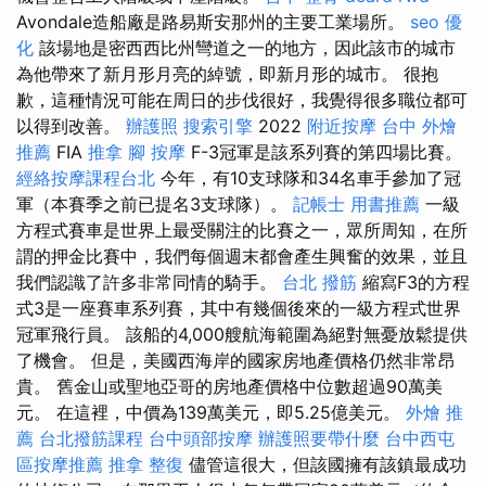
Avondale造船廠是路易斯安那州的主要工業場所。
seo 優
化
該場地是密西西比州彎道之一的地方，因此該市的城市
為他帶來了新月形月亮的綽號，即新月形的城市。 很抱
歉，這種情況可能在周日的步伐很好，我覺得很多職位都可
以得到改善。
辦護照
搜索引擎
2022
附近按摩
台中 外燴
推薦
FIA
推拿
腳 按摩
F-3冠軍是該系列賽的第四場比賽。
經絡按摩課程台北
今年，有10支球隊和34名車手參加了冠
軍（本賽季之前已提名3支球隊）。
記帳士 用書推薦
一級
方程式賽車是世界上最受關注的比賽之一，眾所周知，在所
謂的押金比賽中，我們每個週末都會產生興奮的效果，並且
我們認識了許多非常同情的騎手。
台北 撥筋
縮寫F3的方程
式3是一座賽車系列賽，其中有幾個後來的一級方程式世界
冠軍飛行員。 該船的4,000艘航海範圍為絕對無憂放鬆提供
了機會。 但是，美國西海岸的國家房地產價格仍然非常昂
貴。 舊金山或聖地亞哥的房地產價格中位數超過90萬美
元。 在這裡，中價為139萬美元，即5.25億美元。
外燴 推
薦
台北撥筋課程
台中頭部按摩
辦護照要帶什麼
台中西屯
區按摩推薦
推拿 整復
儘管這很大，但該國擁有該鎮最成功