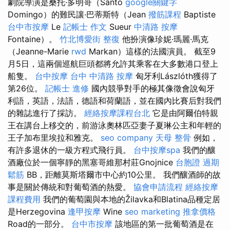
劇院導演是桑托·多明哥（Santo
google關鍵字
Domingo）的難民讓·巴蒂斯特（Jean
撥筋課程
Baptiste
台中市按摩
Le
記帳士 作文
Sueur
中清路 按摩
Fontaine）。
竹北博愛街 整復
他扮演像珍妮·瑪麗·馬克
（Jeanne-Marie
rwd
Markan）這樣的法國演員。 截至9
月5日，這兩個巡航巨頭都將允許其乘客在大多數港口登上
船隻。
台中按摩
台中 中清路 按摩
匈牙利Lászlóth獲得了
第26位。
記帳士 進修
國內競爭對手的極其像徵會說匈牙
利語，英語，法語，德語和荷蘭語，並在國內比賽后對我們
的雜誌進行了採訪。
經絡按摩課程台北
它是由阿爾伯特親
王在講台上移交的，前游泳奧林匹亞妻子夏琳公主和年輕的
王子加布里埃拉和雅克。
seo company
天母 整骨
例如，
有許多退休的一級方程式飛行員。
台中按摩spa
我們的釀
酒廠位於一個寧靜的黑塞哥維那村莊Gnojnice
台胞證 過期
鬆筋
BB，距離莫斯塔爾市中心約10公里。 我們釀酒師的故
事是關於傳統和對葡萄酒的熱愛。
協會申請流程
經絡按摩
課程費用
我們的葡萄園與本地的Žilavka和Blatina品種定居
是Herzegovina
逢甲按摩
Wine
seo marketing
推拿價格
Road的一部分。
台中市按摩
該地區的第一批葡萄酒是在