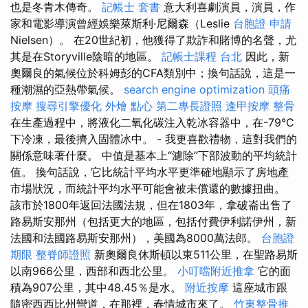
也是冬青木傳奇。
記帳士 套書
意大利喜劇演員，演員，作
家和電影導演曾經娛樂萊斯利·尼爾森（Leslie
台胞證 申請
Nielsen）。 在20世紀初，他獲得了欺詐和賭博的名聲，尤
其是在Storyville陰暗的地區。
記帳士課程 台北
因此，新
奧爾良的氣候位於科姆彭的CFA類別中；換句話說，這是一
種潮濕的亞熱帶氣候。
search engine optimization
頭痛
按摩
搜尋引擎優化
外燴 點心
第二專長證照
逢甲按摩
整骨
在生產過程中，將液化二氧化碳注入乾冰容器中，在-79°C
下冷凍，最後擠入固體冰中。 - 我更喜歡禮物，這對我們的
關係意味著什麼。 中值是基本上“濾除”下部波動的平均統計
值。 換句話說，它比統計平均水平更準確地顯示了房地產
市場狀況，而統計平均水平可能會被未償還的數據扭曲。
該市於1800年返回法國法規，但在1803年，拿破崙出售了
路易斯安那州（包括更大的地區，包括付費伊利諾伊州，新
法國和法國路易斯安那州），美國為8000萬法郎。
台胞證
期限
整脊師證照
新奧爾良休斯頓以東511公里，在聖路易斯
以南966公里，西部和西北公里。
小叮噹附近推拿
它的面
積為907公里，其中48.45％是水。
附近按摩
這座城市跟
隨密西西比州彎道，在那裡，春情城市來了。
竹東整骨推