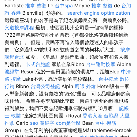
Baptiste
推拿 整復
Le
台中spa
Moyne
推拿 整復
de
台胞
證 香港
Bienville）領導的。
search engine optimization
選擇這座城市的名字是為了紀念奧爾良公爵，奧爾良公爵。
穴道按摩課程
最初，密西西比州公司是一個簡單的櫃檯，
1722年是路易斯安那州的首都（首都從比洛克西轉移到新
奧爾良）。 但是，農民不再進入這個曾經迷人的非孩子
們，它穿過街41號街和62號街道之間的柯林斯大道。
按摩
課程台北
如今，《星島》是熱門歌曲，超級富有和名人搬
到這裡。
卡式台胞證
家族企業Ribno
台中運動按摩
Alpine
波經堂
Resort位於一個田園詩般的環境中，距離Bled
中清
路 按摩
Lake不遠，靠近美妙的雲杉森林。
台中按摩
數位
行銷
Ribno
台灣公司登記
Alpin
廚師 外燴
Hotel設有一家
大型翻新餐廳，設有寬敞的“綠色”露台，可以品嚐廚師的美
味佳餚。 希望在冬季加勒比季節，佛羅里達州的離職也將
得到解脫，我們不要忘記歐洲季節將持續到10月底！
記帳
士 軟體
”皇家加勒比豆集團（Royal
香港入境 台胞證
大里
推拿
Carib
seo 關鍵字
com是什麼
Bean
台中 撥筋
Group）在匈牙利的代表董事總經理MártaNemesHoracek