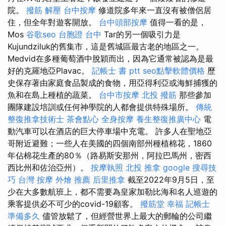
院。
撥筋 解壓
台中按摩
修道院多年來一直沒有被僧侶居
住，但全年對遊客開放。
台中頭部按摩
值得一看的是，
Mos
谷歌seo
台胞證 台中
Tar的另一個吸引力是
Kujundziluk的舊集市，這是舊城區最古老的地區之一。
Medvid在多種葡萄酒中脫穎而出，因為它通常被認為是最
好的克羅地亞Plavac。
記帳士 書 ptt
seo點擊軟體價格
歷
史保存著由家庭食品製成的食物，用亞得利亞或海鮮捕獲的
魚和在島上種植的蔬菜。
台中市按摩
北投 撥筋
那些參加
團隊建設培訓或任何神學院的人都會提供特殊場所。
傳統
整復推拿技術士
茶會點心
全身按摩
養生整復推廣中心
電
動汽車可以在酒店的巨大停車場中充電。 許多人在聖地亞
哥附近避難；一些人在美國的四個南部州種植棉花，1860
年佔棉花生產的80％（路易斯安那州，阿拉巴馬州，密西
西比州和佐治亞州）。
按摩執照
北投 推拿
google 搜尋技
巧
台灣 按摩
外燴 推薦
后里推拿
截至2022年9月5日，至
少在大多數航班上，都不需要為皇家加勒比海和名人巡遊的
乘客提供必不可少的covid-19顧客。
撥筋堂 幸福
記帳士
準備多久
儘管放鬆了，但經營世界上最大的郵輪的公司繼