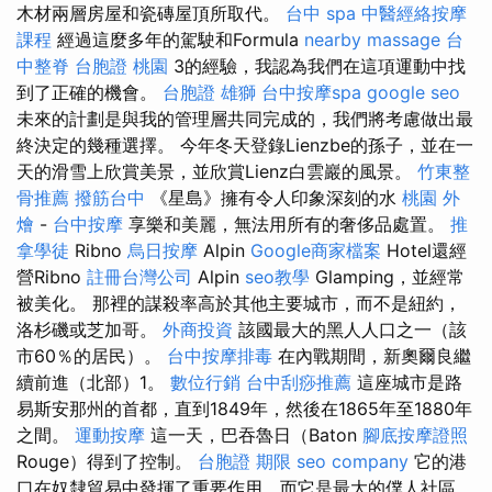
木材兩層房屋和瓷磚屋頂所取代。
台中 spa
中醫經絡按摩
課程
經過這麼多年的駕駛和Formula
nearby massage
台
中整脊
台胞證 桃園
3的經驗，我認為我們在這項運動中找
到了正確的機會。
台胞證 雄獅
台中按摩spa
google seo
未來的計劃是與我的管理層共同完成的，我們將考慮做出最
終決定的幾種選擇。 今年冬天登錄Lienzbe的孫子，並在一
天的滑雪上欣賞美景，並欣賞Lienz白雲巖的風景。
竹東整
骨推薦
撥筋台中
《星島》擁有令人印象深刻的水
桃園 外
燴
-
台中按摩
享樂和美麗，無法用所有的奢侈品處置。
推
拿學徒
Ribno
烏日按摩
Alpin
Google商家檔案
Hotel還經
營Ribno
註冊台灣公司
Alpin
seo教學
Glamping，並經常
被美化。 那裡的謀殺率高於其他主要城市，而不是紐約，
洛杉磯或芝加哥。
外商投資
該國最大的黑人人口之一（該
市60％的居民）。
台中按摩排毒
在內戰期間，新奧爾良繼
續前進（北部）1。
數位行銷
台中刮痧推薦
這座城市是路
易斯安那州的首都，直到1849年，然後在1865年至1880年
之間。
運動按摩
這一天，巴吞魯日（Baton
腳底按摩證照
Rouge）得到了控制。
台胞證 期限
seo company
它的港
口在奴隸貿易中發揮了重要作用，而它是最大的僕人社區。