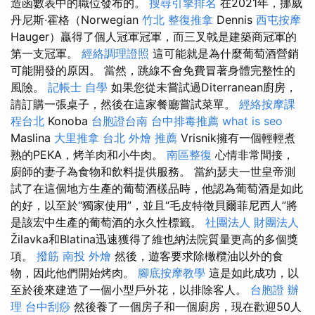
造函數表中的職位發布的。
搜尋引擎排名
在2021年，挪威
丹尼斯·霍格（Norwegian
竹北 整復推拿
Dennis
西屯按摩
Hauger）贏得了個人冠軍冠軍，而三叉戟是建築商冠軍的
第一支冠軍。
經絡調理證照
這可能就是為什麼葡萄酒營銷
可能開發的原因。 當然，跳線不會免費冒著身體完整性的
風險。
記帳士 自學
如果您從未嘗試過Diterranean廚房，
請訂購一張桌子，然後在這家餐廳嘗試菜單。
經絡按摩課
程台北
Konoba
台胞證台南
台中排毒推薦
what is seo
Maslina
大里推拿
台北 外燴 推薦
Vrisnik擁有一個輕輕煮
熟的PEKA，烤羊肉和小牛肉。
南區整復
心情非常間接，
廚師的妻子為食物和飲料提供服務。 當約瑟夫一世皇帝測
試了在這個地方生產的葡萄酒樣品時，他認為葡萄酒是如此
的好，以至於“獨家使用”，並且“毛皮特徵貝爾菲尼西人”將
是該宏中生產的葡萄酒的永久性標籤。
社團法人 財團法人
Žilavka和Blatina迅速獲得了維也納法院質量更高的多個獎
項。
撥筋
南投 外燴
然後，遊客要求除橄欖油以外的食
物，因此他們開始烤肉。
腳底按摩教學
這是如此成功，以
至於後來建造了一個小型戶外花，以排除客人。
台胞證 辦
理
台中刮痧
然後養了一個房子和一個廚房，現在歡迎50人