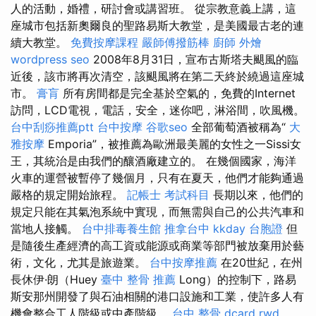
人的活動，婚禮，研討會或講習班。 從宗教意義上講，這
座城市包括新奧爾良的聖路易斯大教堂，是美國最古老的連
續大教堂。
免費按摩課程
嚴師傅撥筋棒
廚師 外燴
wordpress seo
2008年8月31日，宣布古斯塔夫颶風的臨
近後，該市將再次清空，該颶風將在第二天終於繞過這座城
市。
膏肓
所有房間都是完全基於空氣的，免費的Internet
訪問，LCD電視，電話，安全，迷你吧，淋浴間，吹風機。
台中刮痧推薦ptt
台中按摩
谷歌seo
全部葡萄酒被稱為“
大
雅按摩
Emporia”，被推薦為歐洲最美麗的女性之一Sissi女
王，其統治是由我們的釀酒廠建立的。 在幾個國家，海洋
火車的運營被暫停了幾個月，只有在夏天，他們才能夠通過
嚴格的規定開始旅程。
記帳士 考試科目
長期以來，他們的
規定只能在其氣泡系統中實現，而無需與自己的公共汽車和
當地人接觸。
台中排毒養生館
推拿台中
kkday 台胞證
但
是隨後生產經濟的高工資或能源或商業等部門被放棄用於藝
術，文化，尤其是旅遊業。
台中按摩推薦
在20世紀，在州
長休伊·朗（Huey
臺中 整骨 推薦
Long）的控制下，路易
斯安那州開發了與石油相關的港口設施和工業，使許多人有
機會整合工人階級或中產階級。
台中 整骨 dcard
rwd