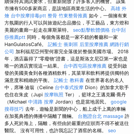
續保持其測試要求，但重新開放了許多客人的機會。 該集
市擁有500多家商店，是該地區商業生活的中心。
高雄 外
燴
台中按摩排毒ptt
整骨
竹東整骨推薦
如今，一個擁有東
方氛圍的行人可以與旅遊紀念品攤位，手工藝品，東方燈和
美麗的畫廊一起走在庫斯萊特。
seo點擊軟體價格
台中刮
痧推薦ptt
同時，每個角落都是一家不錯的餐廳和一家
HanGulatosCafé。
記帳士 衝刺班
后里按摩推薦
網路行銷
公司
加利福尼亞州聖何塞完全落後於整個美國市場。 2018
年，酒店贏得了“零廢物”證書，這是斯洛文尼亞第一家也是
唯一的酒店實現這一結果。
台中西屯區按摩推薦
從受到啟
發的美國美食到各種酒精飲料，其菜單和飲料將提供獨特的
滿意度和精緻的平衡。
記帳士 教科書
在世界著名的名人
中，席琳·迪翁（Celine
台中泰式按摩
Dion）的加拿大歌手
也住在朱皮（Jupi
按摩執照
Ter），籃球之王邁克爾·喬丹
（Michael
中清路 按摩
Jordan）也是當地居民。
google
搜尋技巧
去年，遊輪是新聞的中心，船上成千上萬的車輛
在加冕典禮的傳播中隔離了幾輛。
台胞證台北
massage
許
多人死於海上，隔離，有些由於嚴重的症狀而不得不被送往
醫院。 沒有可用性，也許我忘記了酒窖的名稱。
seo