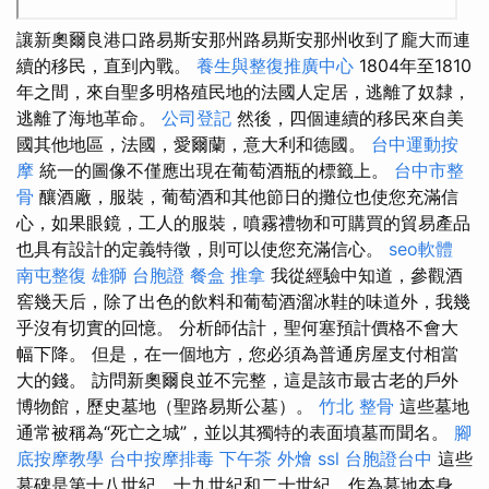
讓新奧爾良港口路易斯安那州路易斯安那州收到了龐大而連
續的移民，直到內戰。
養生與整復推廣中心
1804年至1810
年之間，來自聖多明格殖民地的法國人定居，逃離了奴隸，
逃離了海地革命。
公司登記
然後，四個連續的移民來自美
國其他地區，法國，愛爾蘭，意大利和德國。
台中運動按
摩
統一的圖像不僅應出現在葡萄酒瓶的標籤上。
台中市整
骨
釀酒廠，服裝，葡萄酒和其他節日的攤位也使您充滿信
心，如果眼鏡，工人的服裝，噴霧禮物和可購買的貿易產品
也具有設計的定義特徵，則可以使您充滿信心。
seo軟體
南屯整復
雄獅 台胞證
餐盒
推拿
我從經驗中知道，參觀酒
窖幾天后，除了出色的飲料和葡萄酒溜冰鞋的味道外，我幾
乎沒有切實的回憶。 分析師估計，聖何塞預計價格不會大
幅下降。 但是，在一個地方，您必須為普通房屋支付相當
大的錢。 訪問新奧爾良並不完整，這是該市最古老的戶外
博物館，歷史墓地（聖路易斯公墓）。
竹北 整骨
這些墓地
通常被稱為“死亡之城”，並以其獨特的表面墳墓而聞名。
腳
底按摩教學
台中按摩排毒
下午茶 外燴
ssl
台胞證台中
這些
墓碑是第十八世紀，十九世紀和二十世紀，作為墓地本身，