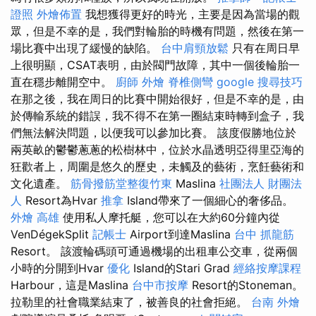
證照
外燴佈置
我想獲得更好的時光，主要是因為當場的觀
眾，但是不幸的是，我們對輪胎的時機有問題，然後在第一
場比賽中出現了緩慢的缺陷。
台中肩頸放鬆
只有在周日早
上很明顯，CSAT表明，由於閥門故障，其中一個後輪胎一
直在穩步離開空中。
廚師 外燴
脊椎側彎
google 搜尋技巧
在那之後，我在周日的比賽中開始很好，但是不幸的是，由
於傳輸系統的錯誤，我不得不在第一圈結束時轉到盒子，我
們無法解決問題，以便我可以參加比賽。 該度假勝地位於
兩英畝的鬱鬱蔥蔥的松樹林中，位於水晶透明亞得里亞海的
狂歡者上，周圍是悠久的歷史，未觸及的藝術，烹飪藝術和
文化遺產。
筋骨撥筋堂整復竹東
Maslina
社團法人 財團法
人
Resort為Hvar
推拿
Island帶來了一個細心的奢侈品。
外燴 高雄
使用私人摩托艇，您可以在大約60分鐘內從
VenDégekSplit
記帳士
Airport到達Maslina
台中 抓龍筋
Resort。 該渡輪碼頭可通過機場的出租車公交車，從兩個
小時的分開到Hvar
優化
Island的Stari Grad
經絡按摩課程
Harbour，這是Maslina
台中市按摩
Resort的Stoneman。
拉勒里的社會職業結束了，被善良的社會拒絕。
台南 外燴