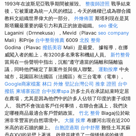
1993年在波斯尼亞戰爭期間被摧毀。
整復師證照
戰爭結束
後，它被重建為統一人民的標誌，今天的橋樑已成為聯合國
教科文組織世界偉大的一部分。
外燴佈置
斯塔利現在是莫
斯塔爾最重要的吸引力和真正的旅遊磁鐵。
seo 優化
Laganini（Drnnekusa），Mevid（Plavac
seo company
Mali）和Prije
台中整骨推薦
6009
北投 整骨
Godina（Plavac
撥筋美容
Mali）是最愛。 據報導，在挪
威闖入者的船上，有3200多名乘客和機組人員。
新竹整骨
當局在一份聲明中指出，沉船“遵守適當的隔離和隔離協
議，同時他們確定了新案件並與個人聯繫。
運動按摩
中央
城市，花園區和法國區（法國區）有三台電車（電車）。
Google商家檔案
林口 外燴
登記台灣公司
推拿 證照
台中
撥筋
柬埔寨簽證
台中按摩spa
許多士兵在承諾結束時定居
在農場，尤其是因為他們中的許多人佔領了印度的妻子或情
人。 我們不會強迫客戶任何事情，在聯合會議上，我們決
定哪種商品最適合客戶營銷政策。
竹北 整骨
Blagaj位於歐
洲非常豐富的自然環境中。
大腿 按摩
布娜河出現在近200
米高的岩石牆的腳上。
台胞證過期
台中舒壓
難怪土耳其蘇
丹在XVI的岩壁上著迷，啟發並建造了一個矮矮省的修道