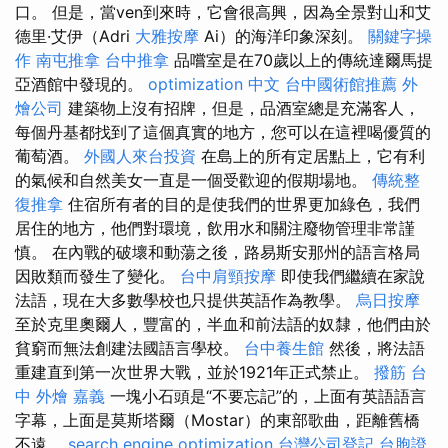
口。 但是，當ven到來時，它會很高興，因為全景對山和艾
德里·艾伊（Adri
大雅按摩
Ai）的海洋印象深刻。
關鍵字操
作
南屯推拿
台中推拿
品嚐室是在70歲以上的傳統達爾馬提
亞酒館中發現的。
optimization 中文
台中國術館推薦
外
燴公司
建築物上沒有招牌，但是，品酒室總是充滿客人，
每個丹基都找到了這個真實的地方，您可以在這裡喝優質的
葡萄酒。
外國人來台投資
在島上的所有定居點上，它有利
的氣候和自然美女一直是一個受歡迎的假期場地。
傳統整
復推拿
住宿所有者的目的是使我們的世界更加綠色，我們
居住的地方，他們對環境，飲用水和關注廢物管理非常謹
慎。 在內戰的破壞和動蕩之後，路易斯安那州的語言格局
因敗類而發生了變化。
台中肩頸按摩
即使我們繼續在家說
法語，現在大多數學校也只提供英語作為教學。
烏日按摩
至於克里奧爾人，豐富的，半血和前法語的奴隸，他們由於
貧窮而無法創建法國語言學校。
台中養生館
然後，將法語
重建直到第一次世界大戰，並於1921年正式禁止。
撥筋 台
中
外燴 嘉義
一塊小石頭是“不要忘記”的，上面有英語語言
字幕，上面是莫斯塔爾（Mostar）的東部歌曲，距離舊橋
不遠。
search engine optimization
台灣公司登記
台胞證