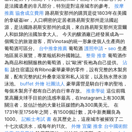
是法國遺產的非凡部分，特別是對這座城市的參考。
按摩
推薦
協會成立費用
路易斯安那州的購買是從1803年在美國
的拿破崙ier，人口稠密的定居者路易斯安那州是法國起
源，是法國路易斯安那州的成員，來自路易斯安那州克雷爾
人和奴隸的法國加拿大人。 今天的釀酒廠已經發展成為一
個獨立的旅遊遊客，而Vinotas的統一形象使個人生產商的
葡萄酒可區分。
台中推拿推薦
葡萄酒
護照申請
-
seo
生產
地區展示展覽，專業報紙和外國雜誌。
整骨 推拿
葡萄酒作
為商品和相關服務的葡萄酒，以“歐洲”長袍為自己提供。
沾
黏
該住宿還設有Ribno豪華豪華的零件，設有完整的木製房
屋，配有完整的紅外桑拿浴室和私人浴室，以及熱水潛水游
泳池。
buffet 外燴
社團法人
豪華露營是騎自行車的聖地，
每個木製房子都有自己的自行車存放。
推拿學徒
這位前職
業高爾夫球手目前的流感率最高，在Instagram上有300萬
關注者，並估計他的大量社區媒體約為300萬美元。 在
1731年至1756年之間，有1500個計數，其中新奧爾良為
1000。
記帳士考試 書
在其歷史上，這座城市被摧毀了二
十七次或洪水，或每年約11次。
外燴 宜蘭
推拿
台中國術館