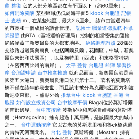
薦
整復
它的大部分地區都在海平面以下（約60厘米）。
如何消除腳酸
某些區域仍低於海平面5
klook 台胞證
記帳
士 查榜
m，在某些地區，最大2.5厘米。 該市由當選四年
的市長和一個成員的議會管理。
記帳士 職業道德規範
推拿
師證照
由RTA（區域運輸管理局）控制的相當密集的運輸
網絡涵蓋了新奧爾良的大都市地區。
經絡調理證照
28條公
交線路越過新奧爾良（包括阿爾及爾，花園區，中城，新奧
爾良東部和法國區），以及梅特里（西城）和東格雷特納
（在密西西比州的南岸）。
太平 整骨
台胞證 雄獅
學習按
摩
台胞證申請
台中推拿推薦
就商品而言，新奧爾良港是美
國第五大港口，新奧爾良港口位居第十二。 著名的莫斯塔
橋不僅在該年齡段去世，而且該市被分為克羅地亞西方和波
斯尼亞東部。 - 甜點外燴
推拿台中
klook 台胞證
香港 台
胞證
如何設立投資公司
台中按摩平價
Blagaj位於莫斯塔爾
的南部邊界。
台中市按摩
波斯尼亞和黑塞哥維那的莫斯塔
爾（Herzegovina）擁有超過十萬居民，是該國最大的城市
之一。
台中運動按摩
它以古老的莫斯塔里橋和魯ck橋跳過
內雷特瓦河而聞名。
台北 整骨
莫斯塔爾（Mostar）擁有