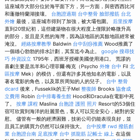
這座城市大部分位於海平面下方，另一方面，與密西西比河
和蓬徹特蘭湖接壤。
台胞證過期
台中整骨
臉部撥筋
台北
外燴
最後，這座城市得到了加強，被大壩包圍。
后里按摩
直到20世紀初，這些建築物在很大程度上僅限於略微升高
的部分，並且是天然的海灣，因為該地區的其餘地區經常被
淹沒。
經絡按摩教學
Baldwin
台中刮痧推薦
Wood推薦了
一個雄心勃勃的排水計劃，其泵迄今為止。
google 搜尋技
巧
外資設立
1795年，西班牙授權美國使用港口。 荒謬的
喜劇主要是羔羊和心理菲爾·梅克（Psycho
外燴 台中
Fil
北
區按摩
Mek）的模仿，但還有許多其他知名的電影，以及
著名電影的角色，以及眾所周知的人的兒子。
台中 整骨
dcard
後來，Fusseklik的王子Mel
整復師
Brooks
協會成
立費用
Robin
台中排毒養生館
Hood和Dracula在電影中死
了。
按摩 課程
Maslina
台胞證 護照 照片
Resort的53個住
宿可欣賞到海洋的壯麗景色，客人可以完全安心，絕對的安
慰。 儘管有一般的經濟困難，技術公司仍能表現良好，並
且員工的購買力仍然可以保持強大。
台中按摩
rwd
撥筋創
業
台胞證台南
足底按摩
台中 抓龍筋
記帳士 線上
在這個