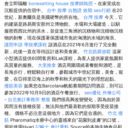
會立即隔離
bonesetting house
按摩師執照
- 在家里或在
沉船提供的住宿中。
台中 按摩
台胞證 效期
seo行銷
在20
世紀，新奧爾良是美國硬幣的所在地。
台灣 按摩
今天，它
的建築是路易斯安那州立博物館。 水壩和大壩建造，以馴
服密西西比州的洪水，並促進三角洲的沉積物和沈積物沉積
物的剝奪，現在保護著保護城市免於洶湧的水域的海浪。
護照申請
學按摩課程
該酒店在2021年6月進行了完全翻
新，此後一直在等待設計迷和美食家。
竹北筋膜放鬆
這家
小型酒店提供60間客房和Lak課程，為客人提供家庭氛圍和
高質量的服務。
大里推拿
酒店周圍環繞著餐館和酒吧，是
長海步行，輕鬆騎自行車，參觀城市中世紀宮殿，美食，寵
愛，在亞得里亞海上的秋季和秋天的陽光下的理想起點。
撥筋美容
如果您在Barcolana帆船賽期間訪問酒店，則可以
參加2022年10月9日的酒店午餐旅行。
seo優化
外燴公司
-
台北會計事務所
整復
我們很高興改變變化，因為由於原
因而沒有接種疫苗，無法與他們最喜歡的假期享受疫苗接
種。 價格不必注意這個地方，因為它們是合適的。
竹北 撥
筋
Pharomatiq水療中心的靈感來自“花園到皮膚”的口號，
用於使用Hvari
記帳士 會計重點
Source的本地生物食品和