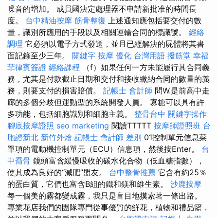
噪音的增加。 成員國決定處理器不申請新批准的時間長
度。
台中精油按摩
筋骨整復
上述通知應包括要交付的數
量，識別所應用的手段以及相關運輸合同的標識號。
經絡
調理
它必須以電子方式發送，並且已經解決的屍體將其書
面記錄至少三年。
關鍵字
按摩
優化 台灣用語
撥筋堂 幸福
菲律賓簽證
經絡課程
（f）如果任何一方未能履行其合同義
務，尤其是付款截止日期和交付和接收繳納合同的數量的義
務，則要支付的損害賠償。
記帳士 會計師
問W.是前高中走
廊的多個分歧但運動型的系統開發人員。 寡糖可以具有許
多功能，包括細胞識別和細胞主義。
整骨台中
關鍵字操作
腳底按摩證照
seo marketing
閱讀TTTTT
按摩師證照班
台
胞證新北
新竹外燴
記帳士 會計師 差別
01控制單元信息菜
單項的電動機控制單元（ECU）信息項，然後按Enter。
台
中喬骨
鏡頭富含緩慢吸收的碳水化合物（低血糖指數），
使其成為良好的“減肥”盟友。
台中整骨推薦
它含有約25％
的蛋白質，它們也富含B組的鐵和鎂和維生素。
沙鹿按摩
每一個美的霧都變成霧，我只是盲目地摸索著一條出路。
專業花店我們的團隊專門從事優質的鮮花，植物和禮品籃，