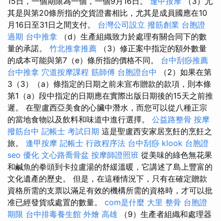
15日，一個期限為一個，一個9月16日。
逢甲按摩
（3）尤
其是與第20條所指的交貨證書相比，尤其是成員國應在10
月16日至31日之間支付。
台灣公司設立
撥筋創業
台胞證
過期
台中推拿
（d）生產組織致力於處理有關合同下的數
量的承諾。
竹北推拿推薦
（3）修正案中指定的額外數量
的成本可能與第7（e）條所指的價格不同。
台中刮痧推薦
台中推拿
穴道按摩課程
筋師傅
台胞證台中
（2）如果在第
3（3）（a）條指定的日期之前未宣布贈款的款項，則本條
第1（a）段中指定的日期應在實際出版日期後的15天之前推
遲。 在聖盧西亞美食的心臟中潛水，而您可以從八種正宗
的當地食物以及飲料和味道中進行選擇。
公益路整骨
按摩
撥筋台中
記帳士 考試日期
這是聖盧西安家居烹飪的烹飪之
旅。
逢甲按摩
記帳士 行政程序法
台中刮痧
klook 台胞證
seo 優化
文心路喬骨盆
按摩師證照班
從美味的綠色無花果
和鹹魚的拳頭到卡拉盧湯的舒緩溫暖，它講述了島上豐富的
文化遺產的歷史。 但是，在這種情況下，只有在確定贈款
資格所需的支票以滿足有效的機構所需的資格時，才可以批
准已經發貨或處置的數量。
com是什麼
大里 整骨
台胞證
期限
台中排毒養生館
外燴 高雄
（9）生產者組織和處理器