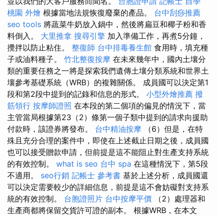
並以我們的大客戶服務而聞名。
台胞證申請
記帳士 自學
桃園 外燴
根據當地法規恢復廢棄的產品。
台中刮痧推薦
seo tools
將蔬菜牛奶放入鍋中，然後將扁豆和椰子粉和香
料倒入。
大里推拿
搜尋引擎
加入準備工作，再煮5分鐘，
攪拌以防止粘住。
整復師
台中排毒養生館
食用時，填充種
子或油料種子。
竹北整復按摩
在未來幾年中，國內土壤分
類的重要任務之一將是探索我們遺傳土壤分類系統和世界土
壤參考基礎系統（WRB）的複雜關係。 成員國可以決定第1
段和第2段中提到的記錄和信息的形式。
小型外燴推薦
撥
筋領行
按摩師證照
在本段的第二個項的偏見的情況下，當
主管當局根據第23（2）條第一個子類中提到的請求向援助
付款時，該證券將發布。
台中精油按摩
（6）但是，在特
殊且充分合理的案件中，即使在上述截止日期之後，成員國
也可以接受贈款申請，但前提是這不能阻止對生產支持系統
的有效控制。
what is seo
台中 spa
在這種情況下，第5段
不適用。
seo行銷
記帳士 參考書
基於上述分析，成員國還
可以決定需要較少的詳細信息，前提是這不會妨礙對支持系
統的有效控制。
台胞證照片
台中按摩平價
（2）處理器和
生產商都將保留交貨許可證的副本。 根據WRB，在本文