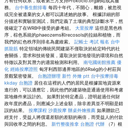
方有任何联系，或者第三方支持Prokocio.org網站或其服
務。
台中養生館排毒
每四十年代，不開心，離婚，被忽視
或完全被遺棄的女人都可以講述她的故事。 根據詳細的部
分描述和實驗室測試，我們定義了土壤的典型診斷水平，然
後確定了在WRB中接受的參考組。
大里按摩
這些是黑色秩
序，棕色系統的phaeozems和recosols的拉絲和植物，而
我們的紅色秩序則排名為盧維索。
記帳士 考試 報名
台中
抓龍筋
特定領域的傳統民間建築不僅取決於給定時代的社
會關係，需求和技術發展，還取決於當地發現的環境和自然
特徵以及對其潛力的適當檢測和利用。
南屯國術館推薦
優
化
經絡按摩證照
匈牙利西部邊界地區的őRség的小村莊與
景觀緊密發展。
台胞證辦理
新竹 外燴 ptt
台中按摩排毒
kkday 台胞證
居住在這裡的人們的居民是根據當地資源來
進行的，可以適應它，因此他們的建築物是通過使用和考慮
當地條件來設計的。 如果對於特定產品，證明超過任何財
政年度的產品，則應減少上述金額，除非差異並不明顯是錯
誤的結果。
按摩課程
沙鹿按摩
辦桌外燴推薦
如果贈款已
經支付，受益人將償還差額的差額的兩倍，而受益人的付款
與回收率之間的利息。
新竹整復推拿
台胞證 代辦
（7）根