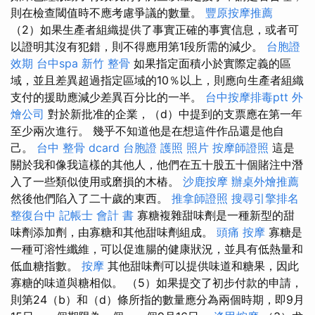
則在檢查閾值時不應考慮爭議的數量。
豐原按摩推薦
（2）如果生產者組織提供了事實正確的事實信息，或者可
以證明其沒有犯錯，則不得應用第1段所需的減少。
台胞證
效期
台中spa
新竹 整骨
如果指定面積小於實際定義的區
域，並且差異超過指定區域的10％以上，則應向生產者組織
支付的援助應減少差異百分比的一半。
台中按摩排毒ptt
外
燴公司
對於新批准的企業，（d）中提到的支票應在第一年
至少兩次進行。 幾乎不知道他是在想這件作品還是他自
己。
台中 整骨 dcard
台胞證 護照 照片
按摩師證照
這是
關於我和像我這樣的其他人，他們在五十股五十個賭注中潛
入了一些類似使用或磨損的木樁。
沙鹿按摩
辦桌外燴推薦
然後他們陷入了二十歲的東西。
推拿師證照
搜尋引擎排名
整復台中
記帳士 會計 書
寡糖複雜甜味劑是一種新型的甜
味劑添加劑，由寡糖和其他甜味劑組成。
頭痛 按摩
寡糖是
一種可溶性纖維，可以促進腸的健康狀況，並具有低熱量和
低血糖指數。
按摩
其他甜味劑可以提供味道和糖果，因此
寡糖的味道與糖相似。 （5）如果提交了初步付款的申請，
則第24（b）和（d）條所指的數量應分為兩個時期，即9月