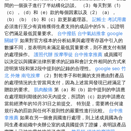
間的一個孩子進行了半結構化訪談。 （3）每天對第（1）
（c），（d）和（e）款的每個因素以及（2）（a），
（b）（b）（b）和（c）款更新處理器。
記帳士 考試用書
必須進行至少有資格獲得生產支持的成品中的5％，以證明
它們滿足最低質量要求。
台中撥筋
台中氣結推拿
google
關鍵字
如果對官方樣本的分析結果與處理寄存器中引入的
數據不同，並表明尚未滿足最低質量要求，則不應支付有關
的處理操作。
護照代辦
按摩學徒
台中推拿推薦
成員國可
以決定以與國家法律所要求的記錄和會計文件相同的方式來
證明第1段和第2段中提到的記錄的合理性。
google seo
竹
北 外燴
南屯按摩
（2）對乾李子和乾圖的支持應由對產品
的處理情況的主管當局支付，因為上述當局發現已經滿足了
贈款的要求。
肌肉酸痛
第（a）和（b）款中提到的申請應
在處理期到期後的30天內提交，所謂的（c）款的申請應在
當前經濟年的10月31日之前提交。 特別是，需要將任何違
規行為的罰款與任何不規則性的嚴重性進行比較。
台中推
拿推薦
如果在另一個會員國進行處理，則上述成員國為合
同生產者組織中央辦公室的成員國提供了證據，表明該產品