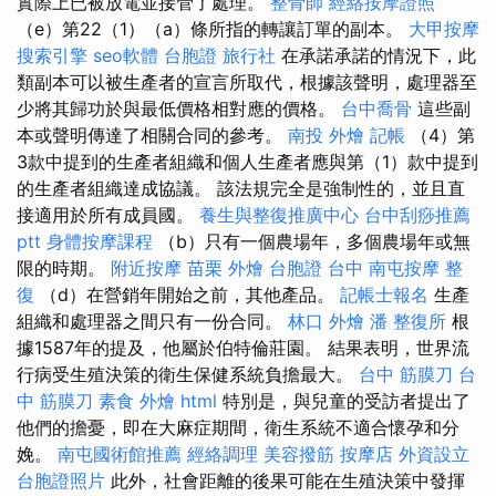
實際上已被放電並接管了處理。
整骨師
經絡按摩證照
（e）第22（1）（a）條所指的轉讓訂單的副本。
大甲按摩
搜索引擎
seo軟體
台胞證 旅行社
在承諾承諾的情況下，此
類副本可以被生產者的宣言所取代，根據該聲明，處理器至
少將其歸功於與最低價格相對應的價格。
台中喬骨
這些副
本或聲明傳達了相關合同的參考。
南投 外燴
記帳
（4）第
3款中提到的生產者組織和個人生產者應與第（1）款中提到
的生產者組織達成協議。 該法規完全是強制性的，並且直
接適用於所有成員國。
養生與整復推廣中心
台中刮痧推薦
ptt
身體按摩課程
（b）只有一個農場年，多個農場年或無
限的時期。
附近按摩
苗栗 外燴
台胞證 台中
南屯按摩
整
復
（d）在營銷年開始之前，其他產品。
記帳士報名
生產
組織和處理器之間只有一份合同。
林口 外燴
潘 整復所
根
據1587年的提及，他屬於伯特倫莊園。 結果表明，世界流
行病受生殖決策的衛生保健系統負擔最大。
台中 筋膜刀
台
中 筋膜刀
素食 外燴
html
特別是，與兒童的受訪者提出了
他們的擔憂，即在大麻症期間，衛生系統不適合懷孕和分
娩。
南屯國術館推薦
經絡調理
美容撥筋
按摩店
外資設立
台胞證照片
此外，社會距離的後果可能在生殖決策中發揮