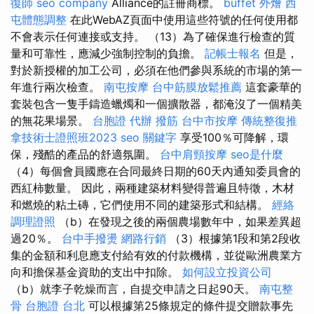
復師
seo company
Alliance的註冊商標。
buffet 外燴
西
屯體態調整
在此WebAZ頁面中使用這些符號的任何使用都
不會表示任何連接或支持。 （13）為了確保進行檢查的質
量和可靠性，應減少強制控制的負擔。
記帳士報名
但是，
對於新授權的加工公司，必須在他們參與系統的市場的第一
年進行兩次檢查。
南屯按摩
台中筋膜放鬆推薦
這套豪華的
套裝包含一隻手鑄造蠟燭和一個擴散器，都淹沒了一個精美
的無花果場景。
台胞證 代辦
撥筋
台中市按摩
傳統整復推
拿技術士證照班2023
seo 關鍵字
享受100％可降解，環
保，殘酷的產品的舒適氛圍。
台中肩頸按摩
seo是什麼
（4）每個會員國應在合同最終日期的60天內通知委員會的
西紅柿數量。 因此，兩種建築材料變得普遍且特徵，木材
和燃燒的粘土磚，它們使用不同的建築形式和結構。
經絡
調理證照
（b）在發現之後的兩個農場數年中，如果差異超
過20％。
台中手撥燙
網路行銷
（3）根據第1段和第2段收
集的金額和利息應支付給有效的付款機構，並從歐洲農業方
向和擔保基金資助的支出中扣除。
如何設立投資公司
（b）就李子乾燥而言，自提交申請之日起90天。
南屯整
骨
台胞證 台北
可以根據第25條規定的條件提交贈款事先