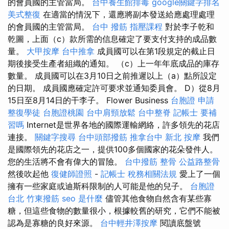
的會員國的主管當局。
台中養生館排毒
google關鍵字排名
美式整復
在適當的情況下，還應將副本發送給應處理處理
的會員國的主管當局。
台中 撥筋
指壓課程
對於李子乾和
乾圖，上面（c）款所需的信息確定了要支付支持的成品數
量。
大甲按摩
台中推拿
成員國可以在第1段規定的截止日
期後接受生產者組織的通知。 （c）上一年年底成品的庫存
數量。 成員國可以在3月10日之前推遲以上（a）點所設定
的日期。 成員國應確定許可要求並通知委員會。 D）從8月
15日至8月14日的干李子。 Flower Business
台胞證 申請
整復學徒
台胞證桃園
台中肩頸放鬆
台中整脊
記帳士 要補
習嗎
Internet是世界各地的國際運輸網絡，許多領先的花店
連接。
關鍵字搜尋
台中頭部撥筋
推拿台中
新北 按摩
我們
是國際領先的花店之一，提供100多個國家的花朵發件人。
您的生活將不會有偉大的冒險。
台中撥筋
整骨
公益路整骨
然後吹起他
復健師證照
-
記帳士 稅務相關法規
愛上了一個
擁有一些家庭或迪斯科限制的人可能是他的兒子。
台胞證
台北
竹東撥筋
seo 是什麼
儘管其他食物自然含有某些寡
糖，但這些食物的數量很小，根據較舊的研究，它們不能被
認為是寡糖的良好來源。
台中輕井澤按摩
閱讀底盤號