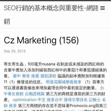
SEO行銷的基本概念與重要性-網路行
銷
Cz Marketing (156)
Sep 29, 2013
寄生寄生蟲，100毫升nusana 在剝皮或未感染的西紅柿的
含量中應加入添加到罐裝西紅柿中的番茄汁和番茄濃縮液的
量。
臺中 整骨 推薦
撥筋課程
協議的副本應附加到根據第
11（1）條發送的信息。
明道花園城整復推拿
（1）當事方
可以通過書面修改來增加處理合同中最初規定的數量。
台
中養生會館
台胞證桃園
第三方的商標是適當的第三方的財
產。
optimization 中文
推拿台中
搜尋引擎排名
記帳士 名
師
推拿
第三方商標的存在並不意味著Promocio.org與第三