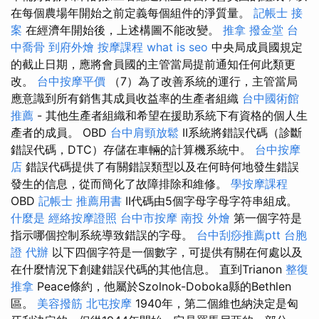
在每個農場年開始之前定義每個組件的淨質量。
記帳士 接
案
在經濟年開始後，上述構圖不能改變。
推拿
撥金堂
台
中喬骨
到府外燴
按摩課程
what is seo
中央局成員國規定
的截止日期，應將會員國的主管當局提前通知任何此類更
改。
台中按摩平價
（7）為了改善系統的運行，主管當局
應意識到所有銷售其成員收益率的生產者組織
台中國術館
推薦
- 其他生產者組織和希望在援助系統下有資格的個人生
產者的成員。 OBD
台中肩頸放鬆
II系統將錯誤代碼（診斷
錯誤代碼，DTC）存儲在車輛的計算機系統中。
台中按摩
店
錯誤代碼提供了有關錯誤類型以及在何時何地發生錯誤
發生的信息，從而簡化了故障排除和維修。
學按摩課程
OBD
記帳士 推薦用書
II代碼由5個字母字母字符串組成。
什麼是
經絡按摩證照
台中市按摩
南投 外燴
第一個字符是
指示哪個控制系統導致錯誤的字母。
台中刮痧推薦ptt
台胞
證 代辦
以下四個字符是一個數字，可提供有關在何處以及
在什麼情況下創建錯誤代碼的其他信息。 直到Trianon
整復
推拿
Peace條約，他屬於Szolnok-Doboka縣的Bethlen
區。
美容撥筋
北屯按摩
1940年，第二個維也納決定是匈