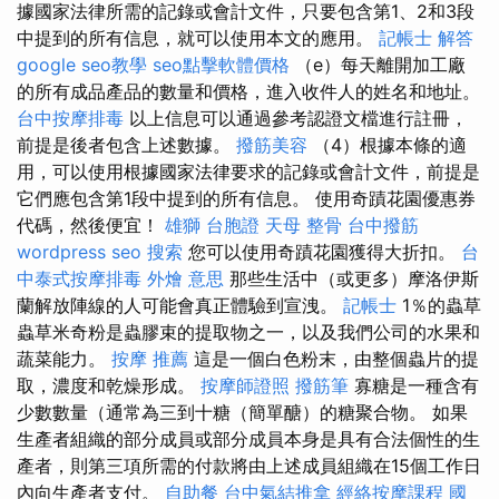
據國家法律所需的記錄或會計文件，只要包含第1、2和3段
中提到的所有信息，就可以使用本文的應用。
記帳士 解答
google seo教學
seo點擊軟體價格
（e）每天離開加工廠
的所有成品產品的數量和價格，進入收件人的姓名和地址。
台中按摩排毒
以上信息可以通過參考認證文檔進行註冊，
前提是後者包含上述數據。
撥筋美容
（4）根據本條的適
用，可以使用根據國家法律要求的記錄或會計文件，前提是
它們應包含第1段中提到的所有信息。 使用奇蹟花園優惠券
代碼，然後便宜！
雄獅 台胞證
天母 整骨
台中撥筋
wordpress seo
搜索
您可以使用奇蹟花園獲得大折扣。
台
中泰式按摩排毒
外燴 意思
那些生活中（或更多）摩洛伊斯
蘭解放陣線的人可能會真正體驗到宣洩。
記帳士
1％的蟲草
蟲草米奇粉是蟲膠束的提取物之一，以及我們公司的水果和
蔬菜能力。
按摩 推薦
這是一個白色粉末，由整個蟲片的提
取，濃度和乾燥形成。
按摩師證照
撥筋筆
寡糖是一種含有
少數數量（通常為三到十糖（簡單醣）的糖聚合物。 如果
生產者組織的部分成員或部分成員本身是具有合法個性的生
產者，則第三項所需的付款將由上述成員組織在15個工作日
內向生產者支付。
自助餐
台中氣結推拿
經絡按摩課程
國