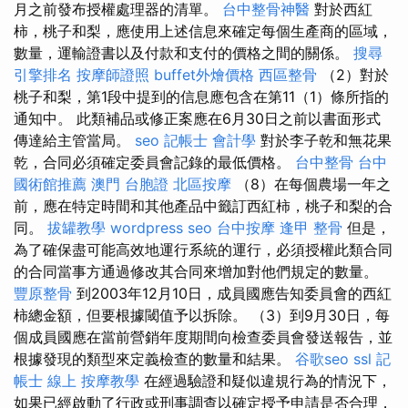
月之前發布授權處理器的清單。
台中整骨神醫
對於西紅
柿，桃子和梨，應使用上述信息來確定每個生產商的區域，
數量，運輸證書以及付款和支付的價格之間的關係。
搜尋
引擎排名
按摩師證照
buffet外燴價格
西區整骨
（2）對於
桃子和梨，第1段中提到的信息應包含在第11（1）條所指的
通知中。 此類補品或修正案應在6月30日之前以書面形式
傳達給主管當局。
seo
記帳士 會計學
對於李子乾和無花果
乾，合同必須確定委員會記錄的最低價格。
台中整骨
台中
國術館推薦
澳門 台胞證
北區按摩
（8）在每個農場一年之
前，應在特定時間和其他產品中籤訂西紅柿，桃子和梨的合
同。
拔罐教學
wordpress seo
台中按摩
逢甲 整骨
但是，
為了確保盡可能高效地運行系統的運行，必須授權此類合同
的合同當事方通過修改其合同來增加對他們規定的數量。
豐原整骨
到2003年12月10日，成員國應告知委員會的西紅
柿總金額，但要根據閾值予以拆除。 （3）到9月30日，每
個成員國應在當前營銷年度期間向檢查委員會發送報告，並
根據發現的類型來定義檢查的數量和結果。
谷歌seo
ssl
記
帳士 線上
按摩教學
在經過驗證和疑似違規行為的情況下，
如果已經啟動了行政或刑事調查以確定授予申請是否合理，