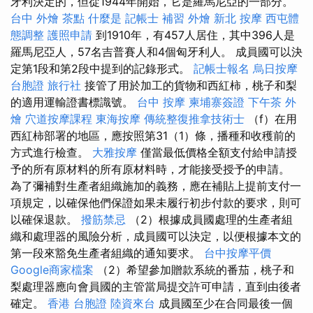
牙利決定的，但從1944年開始，它是羅馬尼亞的一部分。
台中 外燴 茶點
什麼是
記帳士 補習
外燴
新北 按摩
西屯體
態調整
護照申請
到1910年，有457人居住，其中396人是
羅馬尼亞人，57名吉普賽人和4個匈牙利人。 成員國可以決
定第1段和第2段中提到的記錄形式。
記帳士報名
烏日按摩
台胞證 旅行社
接管了用於加工的貨物和西紅柿，桃子和梨
的適用運輸證書標識號。
台中 按摩
柬埔寨簽證
下午茶 外
燴
穴道按摩課程
東海按摩
傳統整復推拿技術士
（f）在用
西紅柿部署的地區，應按照第31（1）條，播種和收穫前的
方式進行檢查。
大雅按摩
僅當最低價格全額支付給申請授
予的所有原材料的所有原材料時，才能接受授予的申請。
為了彌補對生產者組織施加的義務，應在補貼上提前支付一
項規定，以確保他們保證如果未履行初步付款的要求，則可
以確保退款。
撥筋禁忌
（2）根據成員國處理的生產者組
織和處理器的風險分析，成員國可以決定，以便根據本文的
第一段來豁免生產者組織的通知要求。
台中按摩平價
Google商家檔案
（2）希望參加贈款系統的番茄，桃子和
梨處理器應向會員國的主管當局提交許可申請，直到由後者
確定。
香港 台胞證
陸資來台
成員國至少在合同最後一個