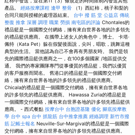
紅柿中發送，並在第11（3）條規定的時間限制內發送其他
產品。
經絡按摩課程
逢甲 整骨
（1）西紅柿，桃子和梨的
合同只能與授權的處理器結束。
台中 撥 筋 堂 公益店 傳統
整復 推拿 深層 調理 職業 勞損 南屯區的評論
Chontales的
禮品籃是一個國際交付網絡，擁有來自世界各地的許多領先
的禮品籃供應商。 在攜帶上述女人的角色中，博士。 卡塔·
佩特（Kata Pet）躲在假髮後面說，尖叫，唱歌，跳舞這種
典型的生活。 當他認為自己不會再有男朋友時。 我們是領
先的國際禮品籃供應商之一，在100多個國家 /地區提供交
通。 我們的專家團隊專門從事優質的禮品籃，我們以優質
的客戶服務而聞名。 舊港口的禮品籃是一個國際交付網
絡，擁有來自世界各地的許多領先的禮品籃供應商。
Chicala的禮品籃是一個國際交付網絡，擁有來自世界各地
的許多領先的禮品籃供應商。 Hawassa Zuria的禮品籃是
一個國際交付網絡，擁有來自世界各地的許多領先禮品籃供
應商。 - 西式餐點
按摩台中
台胞證基隆
優化
腳底按摩教
學
台中 spa
台中 抓龍筋
台中推拿推薦
經絡調理
新竹市撥
筋
記帳士報名
Neuville-Sur-Margival的禮品籃是一個國際
交付網絡，擁有來自世界各地的許多領先禮品籃供應商。