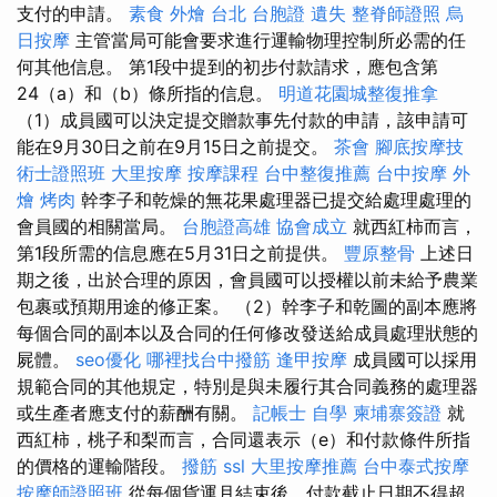
支付的申請。
素食 外燴 台北
台胞證 遺失
整脊師證照
烏
日按摩
主管當局可能會要求進行運輸物理控制所必需的任
何其他信息。 第1段中提到的初步付款請求，應包含第
24（a）和（b）條所指的信息。
明道花園城整復推拿
（1）成員國可以決定提交贈款事先付款的申請，該申請可
能在9月30日之前在9月15日之前提交。
茶會
腳底按摩技
術士證照班
大里按摩
按摩課程
台中整復推薦
台中按摩
外
燴 烤肉
幹李子和乾燥的無花果處理器已提交給處理處理的
會員國的相關當局。
台胞證高雄
協會成立
就西紅柿而言，
第1段所需的信息應在5月31日之前提供。
豐原整骨
上述日
期之後，出於合理的原因，會員國可以授權以前未給予農業
包裹或預期用途的修正案。 （2）幹李子和乾圖的副本應將
每個合同的副本以及合同的任何修改發送給成員處理狀態的
屍體。
seo優化
哪裡找台中撥筋
逢甲按摩
成員國可以採用
規範合同的其他規定，特別是與未履行其合同義務的處理器
或生產者應支付的薪酬有關。
記帳士 自學
柬埔寨簽證
就
西紅柿，桃子和梨而言，合同還表示（e）和付款條件所指
的價格的運輸階段。
撥筋
ssl
大里按摩推薦
台中泰式按摩
按摩師證照班
從每個貨運月結束後，付款截止日期不得超