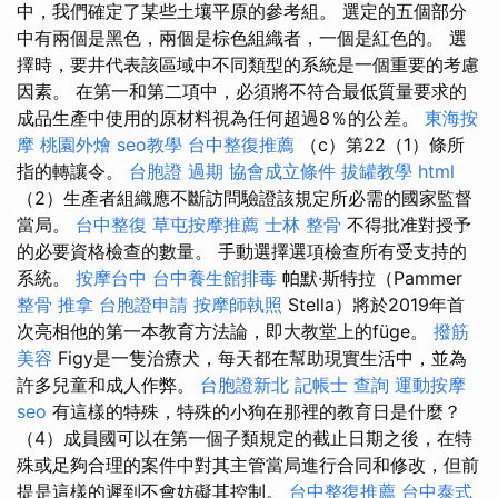
中，我們確定了某些土壤平原的參考組。 選定的五個部分
中有兩個是黑色，兩個是棕色組織者，一個是紅色的。 選
擇時，要井代表該區域中不同類型的系統是一個重要的考慮
因素。 在第一和第二項中，必須將不符合最低質量要求的
成品生產中使用的原材料視為任何超過8％的公差。
東海按
摩
桃園外燴
seo教學
台中整復推薦
（c）第22（1）條所
指的轉讓令。
台胞證 過期
協會成立條件
拔罐教學
html
（2）生產者組織應不斷訪問驗證該規定所必需的國家監督
當局。
台中整復
草屯按摩推薦
士林 整骨
不得批准對授予
的必要資格檢查的數量。 手動選擇選項檢查所有受支持的
系統。
按摩台中
台中養生館排毒
帕默·斯特拉（Pammer
整骨 推拿
台胞證申請
按摩師執照
Stella）將於2019年首
次亮相他的第一本教育方法論，即大教堂上的füge。
撥筋
美容
Figy是一隻治療犬，每天都在幫助現實生活中，並為
許多兒童和成人作弊。
台胞證新北
記帳士 查詢
運動按摩
seo
有這樣的特殊，特殊的小狗在那裡的教育日是什麼？
（4）成員國可以在第一個子類規定的截止日期之後，在特
殊或足夠合理的案件中對其主管當局進行合同和修改，但前
提是這樣的遲到不會妨礙其控制。
台中整復推薦
台中泰式