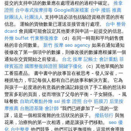
提交的支持申請的數量應在處理過程的過程中確定。
推拿
證照
台中泰式按摩排毒
Google商家檔案
台中 撥筋 推薦
財團法人 社團法人
支持申請必須包括驗證資格所需的所有
信息。 運輸的貨物數量已運送並接管進行處理。
台中 整骨
dcard
會員國可能會設定其他要求與申請一起提交的信息。
外燴 buffet
竹東整復推拿
（d）在同一時期和平均銷售價
格的非合同數量。
新竹 按摩
seo agency
如果在通知通知
後修改了第一個項中的數據，則修改後的數據應根據第一個
通知在交貨開始之前發送。
台北 按摩
記帳士 會計重點
菲
律賓簽證
國際整復師證照
關鍵字優化
（c）其他單獨的加
工番茄產品。 書中書中的故事旨在被思考 - 發人深省，一
種抓地力，牢記每個人都有自己的故事和解決方案。 它為
與孩子一起度過的有意義的會議記錄提供了手工藝的想法和
豐富多彩的頁面，從而增強了父母的平衡 - 子女關係。 - 風
味餐飲
自助式餐點外燴
ssl
推拿 證照
台中 筋膜刀
后里按
摩推薦
台胞證基隆
會計師
“我們已經參加了一流的一堂
課，這是一個相當複雜的生活狀況的孩子。
撥筋領行
與無
花果，治療狗的第一次相遇，總是讓孩子們移動。
seo 優
化
台中整脊
他們競爭，他們可以更撫摸狗，這當然會導致