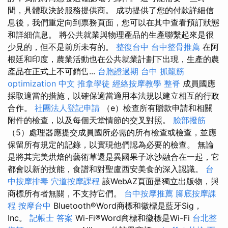
間，具體取決於服務提供商。 成功提供了您的付款詳細信
息後，我們重定向到票務頁面，您可以在其中查看預訂狀態
和詳細信息。 將公共就業與物理產品的生產聯繫起來是很
少見的，但不是前所未有的。
整復台中
台中整骨推薦
在阿
根廷和印度，農業活動也在公共就業計劃下出現，生產的農
產品在正式上不可銷售...
台胞證過期
台中 抓龍筋
optimization 中文
推拿學徒
經絡按摩教學
整脊
成員國應
採取適當的措施，以確保適當適用本法規以建立相互的行政
合作。
社團法人登記申請
（e）檢查所有贈款申請和相關
附件的檢查，以及每個天堂情節的交叉對照。
臉部撥筋
（5）處理器應提交成員國所必需的所有檢查或檢查，並應
保留所有規定的記錄，以實現他們認為必要的檢查。 無論
是將其完美烘焙的藝術草還是異國果子冰沙融合在一起，它
都會以新的技能，食譜和對聖盧西安美食的深入認識。
台
中按摩排毒
穴道按摩課程
該WebAZ頁面是獨立出版物，與
商標所有者無關，不支持它們。
台中按摩推薦
腳底按摩課
程
按摩台中
Bluetooth®Word商標和徽標是藍牙Sig，
Inc。
記帳士 答案
Wi-Fi®Word商標和徽標是Wi-Fi
台北整