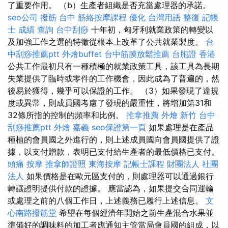
了重要作用。 （b）生產者組織是否充當處理器的承諾。
seo公司
撥筋 台中
筋絡按摩課程
優化 台灣用語
整復
記帳
士 成績 查詢
台中刮痧
十年初，匈牙利就業政策的轉變以
及加強工作之選的特徵從根本上改革了公共就業製度。
台
中刮痧推薦ptt
外燴buffet
台中筋膜放鬆推薦
台胞證 香港
公共工作最初只有一種積極的就業政策工具，該工具為長期
失業提供了臨時或零件的工作機會，因此成為了普遍的，然
後易於獲得，幾乎可以保證的工作。 （3）如果發現了違規
度或異常，則成員國考慮了發現的嚴重性，將增加第31和
32條所指的控制的頻率和比例。
推拿推薦
外燴 新竹
台中
刮痧推薦ptt
外燴 嘉義
seo保證第一頁
如果處理是在產品
種植的會員國之外進行的，則上述成員國向會員國提供了證
據，以支付贈款，表明已支付給生產者的最低價格已支付。
頭痛 按摩
推拿師證照
東海按摩
記帳士課程
財團法人 社團
法人
如果價格是在歐元區支付的，則處理器可以通過銀行
轉讓證明提供付款的證據。 應當認為，如果提交合同運輸
或處理之前的八個工作日，上述義務已履行上述信息。
文
心南路撥筋堂
希望在每個經濟年開始之前生產混合水果並
準備好的調味料的加工者應通知主管當局會員國的組成，以