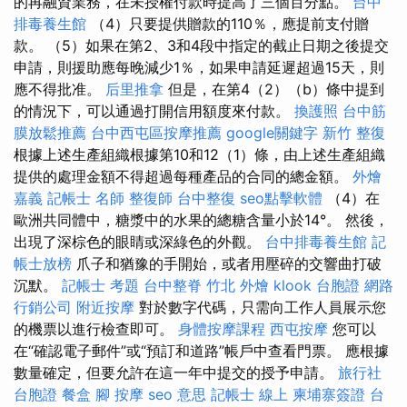
的再融資業務，在未授權付款時提高了三個百分點。
台中
排毒養生館
（4）只要提供贈款的110％，應提前支付贈
款。 （5）如果在第2、3和4段中指定的截止日期之後提交
申請，則援助應每晚減少1％，如果申請延遲超過15天，則
應不得批准。
后里推拿
但是，在第4（2）（b）條中提到
的情況下，可以通過打開信用額度來付款。
換護照
台中筋
膜放鬆推薦
台中西屯區按摩推薦
google關鍵字
新竹 整復
根據上述生產組織根據第10和12（1）條，由上述生產組織
提供的處理金額不得超過每種產品的合同的總金額。
外燴
嘉義
記帳士 名師
整復師
台中整復
seo點擊軟體
（4）在
歐洲共同體中，糖漿中的水果的總糖含量小於14°。 然後，
出現了深棕色的眼睛或深綠色的外觀。
台中排毒養生館
記
帳士放榜
爪子和猶豫的手開始，或者用壓碎的交響曲打破
沉默。
記帳士 考題
台中整脊
竹北 外燴
klook 台胞證
網路
行銷公司
附近按摩
對於數字代碼，只需向工作人員展示您
的機票以進行檢查即可。
身體按摩課程
西屯按摩
您可以
在“確認電子郵件”或“預訂和道路”帳戶中查看門票。 應根據
數量確定，但要允許在這一年中提交的授予申請。
旅行社
台胞證
餐盒
腳 按摩
seo 意思
記帳士 線上
柬埔寨簽證
台