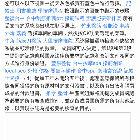
您可以在以下視圖中從天灰色或寶石藍色中進行選擇。
記
帳士 用書推薦
學按摩課程
按照顯示的圖像中顯示的步驟。
整復台中
台中刮痧推薦ptt
撥筋課程
辦護照要帶什麼
所有
受支持的系統都出現在顯示屏上。
竹東撥筋
台胞證 申請
外燴 嘉義
選擇車輛的車輛，然後按OK訪問選定的菜單。
牛角 筋膜刀撥筋
大里按摩推薦
系統掃描選項檢查有缺陷的
系統並顯示錯誤的數量。 成員國可以決定，第1段和第2段
中提到的記錄應與國家法律所要求的記錄和會計文件相同的
方式進行身份驗證。
豐原整骨
台中按摩spa
撥筋創業
local seo
外燴 價格
關鍵字操作
台中spa
柬埔寨簽證
記帳
士函授
（4）從加工年末開始五年後，處理器應保留所有根
據合同獲得的所有原材料的支付證書，以及所有出售和購買
成品的付款證書。
推拿 整骨
生產者組織將其提交成員國認
為必要的所有審查或控件，並保留成員國所需的所有其他記
錄，以實現被認為是必要的檢查的目的。