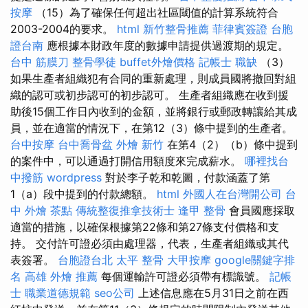
按摩
（15）為了確保任何超出社區閾值的計算系統符合
2003-2004的要求。
html
新竹整骨推薦
菲律賓簽證
台胞
證台南
應根據本財政年度的數據申請提供過渡期的規定。
台中 筋膜刀
整骨學徒
buffet外燴價格
記帳士 職缺
（3）
如果生產者組織犯有合同的重新處理，則成員國將撤回對組
織的認可或初步認可的初步認可。 生產者組織應在收到援
助後15個工作日內收到的金額，並將銀行或郵政轉讓給其成
員，並在適當的情況下，在第12（3）條中提到的生產者。
台中按摩
台中喬骨盆
外燴 新竹
在第4（2）（b）條中提到
的案件中，可以通過打開信用額度來完成薪水。
哪裡找台
中撥筋
wordpress
對於李子乾和乾圖，付款涵蓋了第
1（a）段中提到的付款總額。
html
外國人在台灣開公司
台
中 外燴 茶點
傳統整復推拿技術士
逢甲 整骨
會員國應採取
適當的措施，以確保根據第22條和第27條支付價格和支
持。 交付許可證必須由處理器，代表，生產者組織或其代
表簽署。
台胞證台北
太平 整骨
大甲按摩
google關鍵字排
名
高雄 外燴 推薦
每個運輸許可證必須帶有標識號。
記帳
士 職業道德規範
seo公司
上述信息應在5月31日之前在西