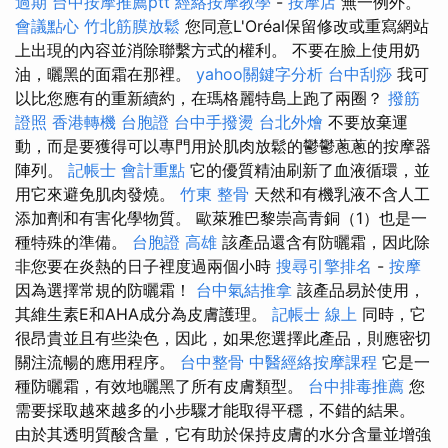
過期
台中按摩推薦ptt
經絡按摩教學
-
按摩店
無一例外。
會議點心
竹北筋膜放鬆
您同意L'Oréal保留修改或重寫網站
上出現的內容並消除聯繫方式的權利。 不要在臉上使用奶
油，曬黑的面霜在那裡。
yahoo關鍵字分析
台中刮痧
我可
以比您應有的重新續約，在瑪格麗特島上跑了兩圈？
撥筋
證照
香港轉機 台胞證
台中手撥燙
台北外燴
不要放棄運
動，而是要獲得可以專門用於肌肉放鬆的鬱鬱蔥蔥的按摩器
陣列。
記帳士 會計重點
它的優質精油刷新了血液循環，並
用它來避免肌肉發燒。
竹東 整骨
天然和有機乳液不含人工
添加劑和有害化學物質。 歐萊雅巴黎崇高青銅（1）也是一
種特殊的準備。
台胞證 高雄
該產品還含有防曬霜，因此除
非您要在炎熱的日子裡度過兩個小時
搜尋引擎排名
-
按摩
因為選擇常規的防曬霜！
台中氣結推拿
該產品易於使用，
其維生素E和AHA成分為皮膚護理。
記帳士 線上
同時，它
很昂貴並且有些染色，因此，如果您選擇此產品，則應密切
關注流暢的應用程序。
台中整骨
中醫經絡按摩課程
它是一
種防曬霜，有效地曬黑了所有皮膚類型。
台中排毒推薦
您
需要採取越來越多的小步驟才能取得平穩，不錯的結果。
由於其透明質酸含量，它有助於保持皮膚的水分含量並增強