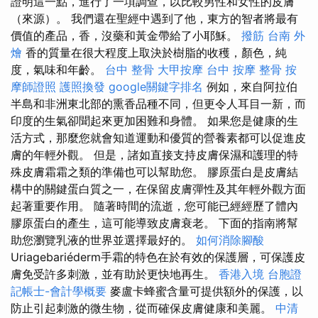
證明這一點，進行了一項調查，以比較男性和女性的皮膚
（來源）。 我們還在聖經中遇到了他，東方的智者將最有
價值的產品，香，沒藥和黃金帶給了小耶穌。
撥筋
台南 外
燴
香的質量在很大程度上取決於樹脂的收穫，顏色，純
度，氣味和年齡。
台中 整骨
大甲按摩
台中 按摩 整骨
按
摩師證照
護照換發
google關鍵字排名
例如，來自阿拉伯
半島和非洲東北部的熏香品種不同，但更令人耳目一新，而
印度的生氣卻聞起來更加困難和身體。 如果您是健康的生
活方式，那麼您就會知道運動和優質的營養素都可以促進皮
膚的年輕外觀。 但是，諸如直接支持皮膚保濕和護理的特
殊皮膚霜霜之類的準備也可以幫助您。 膠原蛋白是皮膚結
構中的關鍵蛋白質之一，在保留皮膚彈性及其年輕外觀方面
起著重要作用。 隨著時間的流逝，您可能已經經歷了體內
膠原蛋白的產生，這可能導致皮膚衰老。 下面的指南將幫
助您瀏覽乳液的世界並選擇最好的。
如何消除腳酸
Uriagebariéderm手霜的特色在於有效的保護層，可保護皮
膚免受許多刺激，並有助於更快地再生。
香港入境 台胞證
記帳士-會計學概要
麥盧卡蜂蜜含量可提供額外的保護，以
防止引起刺激的微生物，從而確保皮膚健康和美麗。
中清