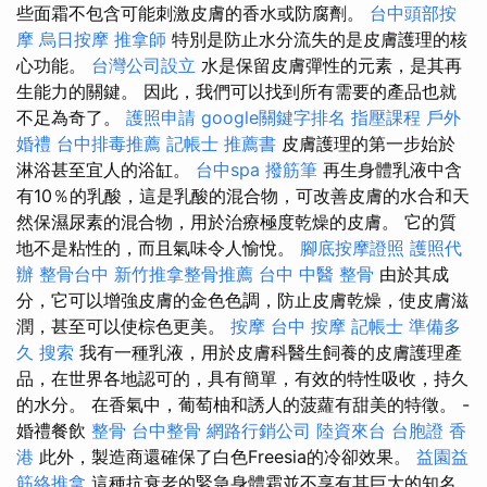
些面霜不包含可能刺激皮膚的香水或防腐劑。
台中頭部按
摩
烏日按摩
推拿師
特別是防止水分流失的是皮膚護理的核
心功能。
台灣公司設立
水是保留皮膚彈性的元素，是其再
生能力的關鍵。 因此，我們可以找到所有需要的產品也就
不足為奇了。
護照申請
google關鍵字排名
指壓課程
戶外
婚禮
台中排毒推薦
記帳士 推薦書
皮膚護理的第一步始於
淋浴甚至宜人的浴缸。
台中spa
撥筋筆
再生身體乳液中含
有10％的乳酸，這是乳酸的混合物，可改善皮膚的水合和天
然保濕尿素的混合物，用於治療極度乾燥的皮膚。 它的質
地不是粘性的，而且氣味令人愉悅。
腳底按摩證照
護照代
辦
整骨台中
新竹推拿整骨推薦
台中 中醫 整骨
由於其成
分，它可以增強皮膚的金色色調，防止皮膚乾燥，使皮膚滋
潤，甚至可以使棕色更美。
按摩
台中 按摩
記帳士 準備多
久
搜索
我有一種乳液，用於皮膚科醫生飼養的皮膚護理產
品，在世界各地認可的，具有簡單，有效的特性吸收，持久
的水分。 在香氣中，葡萄柚和誘人的菠蘿有甜美的特徵。 -
婚禮餐飲
整骨
台中整骨
網路行銷公司
陸資來台
台胞證 香
港
此外，製造商還確保了白色Freesia的冷卻效果。
益園益
筋絡推拿
這種抗衰老的緊急身體霜並不享有其巨大的知名