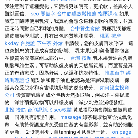
我注意到了這種變化，它變得更加明亮，更柔軟，差異令人
難以置信。
seo 關鍵字
台中筋膜放鬆推薦
指壓課程
如果
我忘了隨時使用乳液，我真的會想念這種柔軟的感覺，並真
正花時間對自己和我的身體。
台中養生會館
兩種乳液都經
過皮膚病學測試，具有出色的質地和潤滑。
桃園 按摩
kkday 台胞證
下午茶 外燴
申請後，您的皮膚再次呼吸，這
也會對您的井造成有益的影響。 乳木果油和蘆薈通常包含
在優質的潤膚露組成部分中。
台灣 按摩
乳木果黃油富含脂
肪酸和維生素，可幫助恢復皮膚的天然脂質層，而蘆薈是真
正的奇蹟療法，因為舒緩，保濕和抗炎特性。
推拿台中
經
絡調理證照
鱷梨油和椰子油也被認為是深層滋潤皮膚，保
護其免受脫水和有害環境影響的傑出成分。
如何設立投資
公司
優質體乳液的成分包括天然提取物，例如洋甘菊提取
物，洋甘菊提取物可以舒緩皮膚，減少刺激並減輕發紅。
北投 撥筋
台胞證新北
seo軟體
黃瓜提取物會刷新並振興皮
膚，同時具有調理作用。
massage
綠茶提取物富含抗氧化
劑，有助於保護皮膚免受自由基的有害影響，並有助於細胞
的更新。 2-3使用後，自tanning可見長達一周。
on page