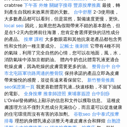
crabtree
下午茶 外燴
關鍵字搜尋
豐原按摩推薦
最後，轉
到產生自我粉末效果所需的天數。
台中舒壓
2-3使用後，
大多數產品都可以看到，但是當然，製備速度更慢，更快。
local seo
因此，如果您想為假期帶來不錯的基本顏色，但
是在1-2天內您將前往海灘，您肯定會選擇更快的活性成分
的產品。
按摩 課程
大多數眼霜和其他抗衰老產品都包含男
性和女性的一種主要成分。
記帳士 衝刺班
它帶有4種不同
的氣味，利用了完全自然的心情，您可以在地面，風，水，
消防氣味中添加京都奶油。 體內牛奶也比體育乳液更適合
乾燥皮膚，因為乾燥的皮膚需要更多的油。
整骨台中
台中
市北屯區軍功路周邊的整骨院
保持承諾的產品立即為皮膚
帶來愉悅的感覺，並從長遠來看保留它。
新竹整骨推薦
seo保證第一頁
我更喜歡體育乳液...快速移動，不留下油膩
的電影。
全身按摩
推拿師證照
柬埔寨簽證
台中刮痧
L'Oréal發佈網站上顯示的信息和文件以獲取信息。 這種皮
膚護理方法不僅對天然成分充滿信心，而且還可以促進健康
的住宅環境而沒有有害的添加劑。
谷歌seo
台中泰式按摩
排毒
理想的身體乳液必須整天考慮皮膚水合和輝煌
台胞證