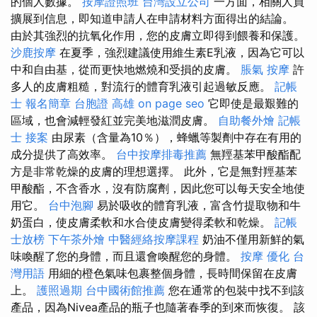
的個人數據。
按摩證照班
台灣設立公司
一方面，相關人員
擴展到信息，即知道申請人在申請材料方面得出的結論。
由於其強烈的抗氧化作用，您的皮膚立即得到餵養和保護。
沙鹿按摩
在夏季，強烈建議使用維生素E乳液，因為它可以
中和自由基，從而更快地燃燒和受損的皮膚。
脹氣 按摩
許
多人的皮膚粗糙，對流行的體育乳液引起過敏反應。
記帳
士 報名簡章
台胞證 高雄
on page seo
它即使是最艱難的
區域，也會減輕發紅並完美地滋潤皮膚。
自助餐外燴
記帳
士 接案
由尿素（含量為10％），蜂蠟等製劑中存在有用的
成分提供了高效率。
台中按摩排毒推薦
無羥基苯甲酸酯配
方是非常乾燥的皮膚的理想選擇。 此外，它是無對羥基苯
甲酸酯，不含香水，沒有防腐劑，因此您可以每天安全地使
用它。
台中泡腳
易於吸收的體育乳液，富含竹提取物和牛
奶蛋白，使皮膚柔軟和水合使皮膚變得柔軟和乾燥。
記帳
士放榜
下午茶外燴
中醫經絡按摩課程
奶油不僅用新鮮的氣
味喚醒了您的身體，而且還會喚醒您的身體。
按摩
優化 台
灣用語
用細的橙色氣味包裹整個身體，長時間保留在皮膚
上。
護照過期
台中國術館推薦
您在通常的包裝中找不到該
產品，因為Nivea產品的瓶子也隨著春季的到來而恢復。 該