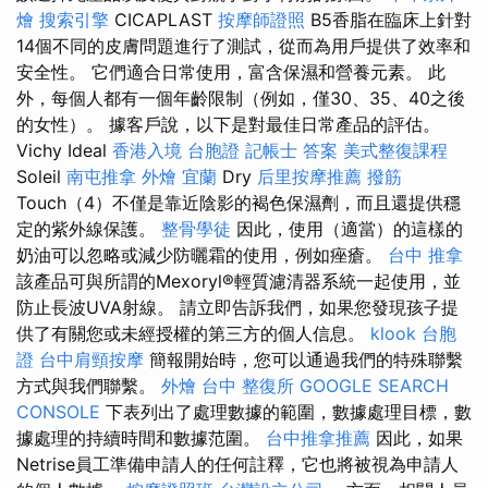
燴
搜索引擎
CICAPLAST
按摩師證照
B5香脂在臨床上針對
14個不同的皮膚問題進行了測試，從而為用戶提供了效率和
安全性。 它們適合日常使用，富含保濕和營養元素。 此
外，每個人都有一個年齡限制（例如，僅30、35、40之後
的女性）。 據客戶說，以下是對最佳日常產品的評估。
Vichy Ideal
香港入境 台胞證
記帳士 答案
美式整復課程
Soleil
南屯推拿
外燴 宜蘭
Dry
后里按摩推薦
撥筋
Touch（4）不僅是靠近陰影的褐色保濕劑，而且還提供穩
定的紫外線保護。
整骨學徒
因此，使用（適當）的這樣的
奶油可以忽略或減少防曬霜的使用，例如痤瘡。
台中 推拿
該產品可與所謂的Mexoryl®輕質濾清器系統一起使用，並
防止長波UVA射線。 請立即告訴我們，如果您發現孩子提
供了有關您或未經授權的第三方的個人信息。
klook 台胞
證
台中肩頸按摩
簡報開始時，您可以通過我們的特殊聯繫
方式與我們聯繫。
外燴 台中
整復所
GOOGLE SEARCH
CONSOLE
下表列出了處理數據的範圍，數據處理目標，數
據處理的持續時間和數據范圍。
台中推拿推薦
因此，如果
Netrise員工準備申請人的任何註釋，它也將被視為申請人