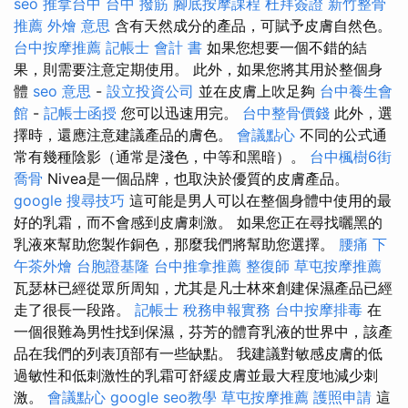
seo
推拿台中
台中 撥筋
腳底按摩課程
杜拜簽證
新竹整骨
推薦
外燴 意思
含有天然成分的產品，可賦予皮膚自然色。
台中按摩推薦
記帳士 會計 書
如果您想要一個不錯的結
果，則需要注意定期使用。 此外，如果您將其用於整個身
體
seo 意思
-
設立投資公司
並在皮膚上吹足夠
台中養生會
館
-
記帳士函授
您可以迅速用完。
台中整骨價錢
此外，選
擇時，還應注意建議產品的膚色。
會議點心
不同的公式通
常有幾種陰影（通常是淺色，中等和黑暗）。
台中楓樹6街
喬骨
Nivea是一個品牌，也取決於優質的皮膚產品。
google 搜尋技巧
這可能是男人可以在整個身體中使用的最
好的乳霜，而不會感到皮膚刺激。 如果您正在尋找曬黑的
乳液來幫助您製作銅色，那麼我們將幫助您選擇。
腰痛
下
午茶外燴
台胞證基隆
台中推拿推薦
整復師
草屯按摩推薦
瓦瑟林已經從眾所周知，尤其是凡士林來創建保濕產品已經
走了很長一段路。
記帳士 稅務申報實務
台中按摩排毒
在
一個很難為男性找到保濕，芬芳的體育乳液的世界中，該產
品在我們的列表頂部有一些缺點。 我建議對敏感皮膚的低
過敏性和低刺激性的乳霜可舒緩皮膚並最大程度地減少刺
激。
會議點心
google seo教學
草屯按摩推薦
護照申請
這