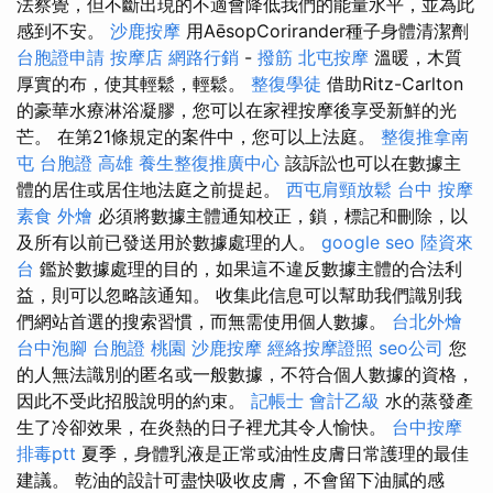
法察覺，但不斷出現的不適會降低我們的能量水平，並為此
感到不安。
沙鹿按摩
用AēsopCorirander種子身體清潔劑
台胞證申請
按摩店
網路行銷
-
撥筋
北屯按摩
溫暖，木質
厚實的布，使其輕鬆，輕鬆。
整復學徒
借助Ritz-Carlton
的豪華水療淋浴凝膠，您可以在家裡按摩後享受新鮮的光
芒。 在第21條規定的案件中，您可以上法庭。
整復推拿南
屯
台胞證 高雄
養生整復推廣中心
該訴訟也可以在數據主
體的居住或居住地法庭之前提起。
西屯肩頸放鬆
台中 按摩
素食 外燴
必須將數據主體通知校正，鎖，標記和刪除，以
及所有以前已發送用於數據處理的人。
google seo
陸資來
台
鑑於數據處理的目的，如果這不違反數據主體的合法利
益，則可以忽略該通知。 收集此信息可以幫助我們識別我
們網站首選的搜索習慣，而無需使用個人數據。
台北外燴
台中泡腳
台胞證 桃園
沙鹿按摩
經絡按摩證照
seo公司
您
的人無法識別的匿名或一般數據，不符合個人數據的資格，
因此不受此招股說明的約束。
記帳士 會計乙級
水的蒸發產
生了冷卻效果，在炎熱的日子裡尤其令人愉快。
台中按摩
排毒ptt
夏季，身體乳液是正常或油性皮膚日常護理的最佳
建議。 乾油的設計可盡快吸收皮膚，不會留下油膩的感