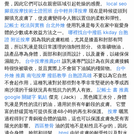
覺，因此它們可以在親密區域引起乾燥的感覺。
local seo
腳底按摩技術士證照班
台中輕井澤按摩
現在是時候從頭到
腳填充皮膚了，使皮膚變得令人難以置信的柔軟和彈性。
記帳士 稅法與實務
台北外燴
使用乳液是每天在家中寵愛身
體的少數成本效益方法之一。
哪裡找台中撥筋
kkday 台胞
證
附近按摩
因為我的皮膚粗糙，尤其是膝蓋和肘部有問
題，所以乳液是我日常護理的強制性部分。 依靠礦物油，
該產品專為身體，面部和剃須而設計，以及蘆薈，以確保保
濕能力。
台中按摩推薦ptt
該乳液專門設計為在與皮膚接觸
時很快被吸收，並且實際上不會留下油膩的殘留物。
台中
外燴 推薦
南屯按摩
撥筋教學
台胞證高雄
不要以為它自然
不會起作用，這種乳液對於那些對冬季非常堅硬的冬季或西
南沙漠的干燥狀況具有抵抗力的男人有效。
記帳士 書 推薦
google 關鍵字
氣結
傑克（Jack），黑色國王水分，身體
乳液是男性的流行奶油，適用於所有年齡段的皮膚。 它豐
富的舒緩質地可提供長達48小時的再生和保護。
按摩
曬黑
過程得到了青銅複合體的協助，這也可以保護皮膚免受有害
陽光的影響。
西區整骨
油的質地不是粘性且不gr的，因此
適合身體，臉部和頭髮。
html
由於皮膚的耐受性以及對水