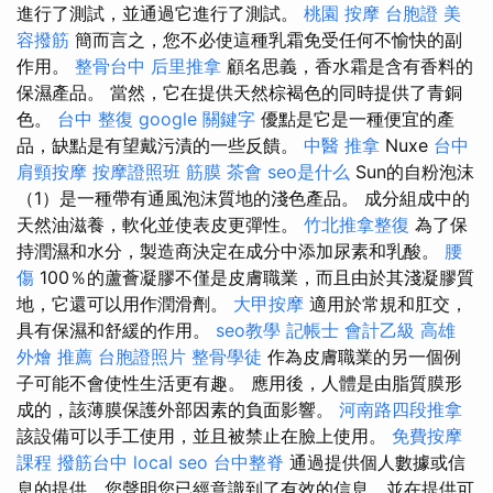
進行了測試，並通過它進行了測試。
桃園 按摩
台胞證
美
容撥筋
簡而言之，您不必使這種乳霜免受任何不愉快的副
作用。
整骨台中
后里推拿
顧名思義，香水霜是含有香料的
保濕產品。 當然，它在提供天然棕褐色的同時提供了青銅
色。
台中 整復
google 關鍵字
優點是它是一種便宜的產
品，缺點是有望戴污漬的一些反饋。
中醫 推拿
Nuxe
台中
肩頸按摩
按摩證照班
筋膜
茶會
seo是什么
Sun的自粉泡沫
（1）是一種帶有通風泡沫質地的淺色產品。 成分組成中的
天然油滋養，軟化並使表皮更彈性。
竹北推拿整復
為了保
持潤濕和水分，製造商決定在成分中添加尿素和乳酸。
腰
傷
100％的蘆薈凝膠不僅是皮膚職業，而且由於其淺凝膠質
地，它還可以用作潤滑劑。
大甲按摩
適用於常規和肛交，
具有保濕和舒緩的作用。
seo教學
記帳士 會計乙級
高雄
外燴 推薦
台胞證照片
整骨學徒
作為皮膚職業的另一個例
子可能不會使性生活更有趣。 應用後，人體是由脂質膜形
成的，該薄膜保護外部因素的負面影響。
河南路四段推拿
該設備可以手工使用，並且被禁止在臉上使用。
免費按摩
課程
撥筋台中
local seo
台中整脊
通過提供個人數據或信
息的提供，您聲明您已經意識到了有效的信息，並在提供可