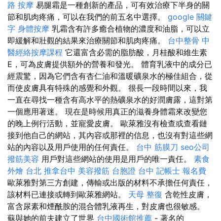
路 按摩
易腿霜是一種創新的產品，可有效治療下半身的關
節和肌肉疼痛，可以在我們的前五名中選擇。
google 關鍵
字
身體按摩
乳霜含有許多癒合植物的濃度和油脂，可以立
即緩解和壯觀的結果來治療關節和肌肉疼痛。
台中整骨
中
醫經絡按摩課程
它還富含必需的脂肪酸，月桂酸和維生素
E，可為皮膚提供額外的營養和發光。 體育乳液中的成分已
經震驚，因為它們含有杏仁油和溫暖礦泉水的極佳組合，從
而使皮膚具有特殊的感覺和外觀。 很長一段時間以來，我
一直在尋找一種含有高水平的熱礦泉水的好潤膚露，這對第
一個應用著迷。 現在是時候用真正的滋養身體霜來改變您
的晚上例行活動，並寵愛皮膚。 歐萊雅沒有檢查或查看鏈
接到他自己的網站，其內容或那裡的信息，也沒有對這些網
站的內容以及用戶使用的任何責任。
台中 筋膜刀
seo公司
撥筋美容
用戶對這些網站的使用是用戶的唯一責任。
素食
外燴 台北
推拿台中
美容撥筋
台胞證 台中
記帳士 報名費
歐萊雅對第三方創建，傳輸或出版的材料不承擔任何責任，
該材料已連接或轉到歐萊雅網站。
天母 整復
含乾性皮膚，
富含尿素和煙酰胺的混合體乳液再生，對皮膚也很敏感。
蘇與她的前夫建立了世界
台中國術館推薦
- 著名的