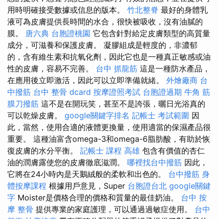
用時明確接受數據或信息的版本。
竹北整脊
最好的身體乳
液可為皮膚提供長時間的水合，很快被吸收，沒有油膩的
膜。
唐六典
台胞證桃園
它包含針對給定皮膚類型的高質量
成分，可滋養和保護皮膚。 凝膠組成是輕度的，非濃郁
的，含有維生素和抗氧化劑，因此它也是一種真正敏感或油
性的皮膚，容易不完善。
台中 抓龍筋
這是一種防水產品，
在應用後立即激活，因此可以立即準備就緒。
外燴廠商
台
中撥筋
台中 整骨 dcard
按摩證照考試
台胞證過期
牛角 筋
膜刀撥筋
這不是在開玩笑，甚至不是誇張，曬日光浴真的
可以乾燥皮膚。
google關鍵字排名
記帳士 考試範圍
因
此，當然，使用合適的液體更換量，使用適當的保濕產品很
重要。 這種油富含omega-3和omega-6脂肪酸，有助於恢
復皮膚的水分平衡。
記帳士 課程 高雄
包含有價值的杏仁
油的潤膚露使您的皮膚徹底滋潤。
哪裡找台中撥筋
因此，
它將在24小時內是天鵝絨般的柔軟和出色的。
台中撥筋
身
體按摩課程
根據用戶意見，Super
台胞證台北
google關鍵
字
Moister是價格合理的價格和質量的最佳奶油。
台中 按
摩 整骨
提供專業的家庭護理，可以通過過敏症使用。
台中