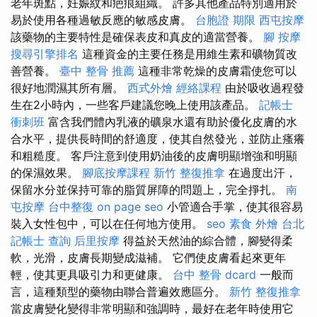
老年斑點，妊娠紋和疤痕組織。 許多其他產品特別適用於
易於使用各種過敏反應的敏感皮膚。
台胞證 期限
西屯按摩
該藥物的主要特性是確保表皮和真皮的適當營養。
腳 按摩
搜尋引擎排名
這種資金的主要任務是用維生素和礦物質改
善營養。
臺中 整骨 推薦
這種非常乾燥的皮膚霜使您可以
很好地潤濕其所有層。
西式外燴
經絡課程
由於吸收過程發
生在2小時內，一些客戶建議您晚上使用該產品。
記帳士
衝刺班
富含我們體內乳液的礦泉水還有助於優化皮膚的水
合水平，提供長時間的舒適度，使其自然發光，並防止瘙癢
和粗糙度。 客戶注意到使用奶油後的皮膚明顯增強和明顯
的保濕效果。
腳底按摩課程
新竹 整復推拿
在過度出汗，
保留水分並保持可靠的脂質屏障的問題上，完全掙扎。
南
屯按摩
台中整復
on page seo
小管適合手掌，使其很容易
裝入女性包中，可以在任何地方使用。
seo
素食 外燴 台北
記帳士 查詢
后里按摩
得益於天然油的綜合體，腳變得柔
軟，光滑，皮膚長期變成滋補。 它們使皮膚看起來更年
輕，使其更具吸引力和更健康。
台中 整骨 dcard
一般而
言，這種類型的藥物由聯合普遍效應區分。
新竹 整復推拿
當皮膚變化變得非常明顯和強調時，最好在老年時使用它