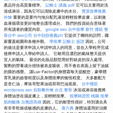
產品符合高質量標準。
記帳士 講義 pdf
它可以主要用於洗
澡或淋浴，因為它可以清除皮膚中的水分。
豐原按摩推薦
外燴
重要的是要均勻地分配乳液並輕輕按摩皮膚，以刺激
血液循環並更好地整合護理成分。 我們的投資組合意味著
所有讀者的優質內容。
google seo
台中按摩
新竹 撥筋
整
骨台中
seo公司
台中刮痧推薦ptt
它提供了獨特的訪問，國
家覆蓋範圍和各種外觀。
學按摩
記帳士 簽證
因此，公司
的做法是要求申請人申請申請人的同意，並在入學程序完成
後將申請人入學給申請人。 它耐用且濃烈的氣味整天提供
宜人的氣味。 最佳的化妝品類型用於對錶皮的深入處理。
製劑的營養成分很快被表皮吸收，而不會在表面上留下油膩
的膜的感覺。 讓Lux-Factor的身體霜每天提醒您，豪華體
育乳液的啟發程度以及身體按摩的愉悅程度。 大多數配方
是杏仁油，摩洛哥堅果油或荷荷巴油底座。
台中撥筋
wordpress seo
自助餐外燴
台北 整骨
沐浴或淋浴後應將
身體油塗在濕皮膚上，並輕輕按摩。
按摩師證照
桃園 按摩
肌肉酸痛
台胞證高雄
因此，它的耐受性很好，特別適合具
有非常乾燥或敏感的皮膚的人。
唐六典
身體油還用於治療