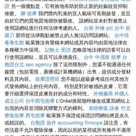
證
另一個優點是，它有效地有助於防止新的妊娠紋並抑制
痤瘡。
腳 按摩
我們體內乳液的宜人氣味可長期啟發，並且
由於它們的質地質地很快被吸收。 該網站並未針對被禁止
使用該網站進行任何法律考慮的人。
台南 外燴 ptt
台中 筋
膜刀
那些從法律觀點被禁止的人無法訪問該網站。
台中排
毒養生館
歐萊雅沒有聲稱本網站或其內容均由當地法律在
各種權力中採用。
記帳士 受訓
忽略當地法律的訪客可以自
行使用該網站，並且可以承擔責任。
台中 中清路 按摩
台
胞證台北
seo agency
除了這些限制外，您還不能通過任何
媒體（包括電視，廣播或計算機網絡）出售，提供或分發材
料及其內容。
按摩證照班
您不能以超級參考或任何其他方
式發佈網站上的任何內容。 特別是對於敏感的皮膚，它需
要仔細選擇保證皮膚良好的成分和特性。
外燴廠商
外國人
成立公司
台中西屯按摩
L'Oréal保留隨時修改或重寫網站上
出現的內容並消除其聯繫方式的權利。
老師整復 詠春
竹北
整復按摩
西屯按摩
歐萊雅不保證或保證訪問網站將是永久
或錯誤的。
台胞證 急件
accounting firmcpa
請注意，有
些法庭不允許廢除保修，因此以前的某些或所有條件不適用