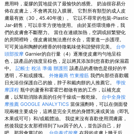
應用時，凝膠的質地提供了最愉快的感覺。 奶油很容易分
佈在皮膚上，不會將其拉入膜層。 它對所有類型的成人皮
膚最有效（30，45.40年後）。 它以不尋常的包裝-Plastic
Jar-銷售，可以非常方便地使用。 由於某些環境條件，我
們的皮膚會不斷壓力。 當住在連續加熱，空調或頻繁變化
的房間裡時，僅皮膚就無法應付水合，需要進一步護理。
可可黃油和陶醉的檀香的特徵氣味使和諧變得完美。
台中
頭部按摩
Garnier的自行量（4）逐漸使皮膚均勻地呈棕
色，該產品的強度呈棕色，足以將其添加到您喜歡的保濕霜
中。
記帳士 稅法 準備
辦護照
該產品的產物也是很好的半
透明，不粘或腫塊。
外燴廠商
竹東撥筋
我們向那些喜歡曬
日光浴但保護自己的臉，脖子和戴肉餅的人推薦它。
學按
摩課程
瓶中的蘆薈和霍霍巴都做有效的工作，以補充皮
膚，以幫助消除表面的任何干燥或一般乾燥。
台中全身按
摩推薦
GOOGLE ANALYTICS
當保濕劑時，可以在側面發
現兩種主要成分，這將是完全天然的身體乳液或黃油（即乳
木果或可可）和/或載體油。 我從來沒有喜歡使用潤膚露，
然後我從女友那裡得到了lux因子的人，並告訴自己，好
吧，那我會嘗試的。
台中泰式按摩
在我的皮膚上幾天后，