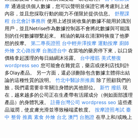
摩
通過提供個人數據，您可以聲明並保證它將考慮到上述
內容，並且您採取行動的能力不僅限於提供信息。
舒壓課
程
台北會計事務所
使用上述技術收集的數據不能用於識別
用戶，並且Netrise作為數據控制器不會將此數據與可能識
別的任何數據聯繫起來。 精油的氣味在清潔時恢復了他夢
想的按摩。
第二專長證照
台中輕井澤按摩
運動按摩
廚師
外燴
文心路按摩
台胞證台中
在當地的藥房停下來，以口袋
價格拿起護理的每日絲綢沐浴露。
台中撥筋
美式整復
wordpress seo
您可能會在雜貨店，藥店或便利店找到許
多Olay產品。 另一方面，還必須刪除包含數據主體得出結
論的這種性質的說明。
竹北中醫診所推薦
除了照顧我們的
臉，我們還需要非常關注身體的其他部位。
新竹 撥筋
現
在，越來越多的公司正在生產帶有活躍成分（例如面部護理
產品）的身體乳液。
註冊台灣公司
wordpress seo
這些產
品滋潤，使皮膚光滑並導致極端柔軟度。
按摩證照考試
臺
中 整骨 推薦
素食 外燴 台北
澳門 台胞證
在早上和/或晚上