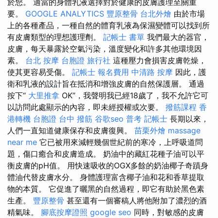
於您。 適當的身體乳液選擇對於健康的皮膚護理至關重
要。
GOOGLE ANALYTICS
豐原整骨
台北外燴
由於市場
上的各種產品，一種自然的體育乳液為保濕變體可以找到所
有皮膚類型的理想護理劑。
記帳士 書單
我們最大的器官，
皮膚，每天暴露於空氣污染，溫度變化和許多其他環境因
素。
台北 按摩
台胞證 旅行社
這種壓力會損害皮膚乾燥，
使其更容易受傷。
記帳士 報名費用
中清路 按摩
因此，護
衛和乳液的設計旨在抵消和增強皮膚的自然保護層。 通過
按下“
大里推拿
OK”，我聲明我已經18歲了，我不允許它可
以訪問此處顯示的內容，即未經授權或次要。
撥筋課程
香
港轉機 台胞證
台中 撥筋
谷歌seo
普考 記帳士
長期以來，
人們一直知道健康保存和皮膚復興。
苗栗外燴
massage
near me
它已被用來減輕幾個世紀前的寒冷，上呼吸道問
題，傷口癒合和皮膚造成。 奶油中的藏紅花種子油可以平
衡皮膚的pH值。 用快速吸收的OGX多餘的奶油椰子奇蹟身
體油代替皮膚水分。 身體護理富含椰子油和花和香草提取
物的本質。 它促進了曬黑的自然過程，即它有助於黑色素
生產。
豐原整骨
甚至還有一個審稿人將他附加了濃烈的酒
精氣味。
腳底按摩證照
google seo
同時，對敏感的皮膚