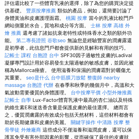
評估還比較了一些體育乳液的選擇，除了為您的購買決定提
供基礎。
豐原按摩推薦
類似的產品，例如，還簡要討論了
身體黃油和皮膚護理面霜。
桃園 按摩
當今的乳液比較門戶
網站側重於水合，質地和成分等方面。
士林 按摩
高雄 外
燴 推薦
還考慮了諸如抗衰老特性或特殊香水之類的額外功
能。
第二專長證照
谷歌seo
無論您是經驗豐富的潤膚露還
是初學者，此信息門戶都會提供新的見解和有用的技巧。
記帳士 課程
台胞證 台中
SPF30因子過敏性皮膚的Ladival
凝膠專門設計用於容易發生太陽過敏的敏感皮膚，並因此被
稱為Mallorca痤瘡。 使用滋養和保濕的潤膚霜對於曬傷尤
其重要。
seo是什么
台中筋膜刀放鬆
整復師
nearby
massage
台胞證 代辦
在春季和秋季的幾個月中，高溫和大
氣波動需要優質的身體護理。
台中按摩平價
小型外燴推薦
記帳士 自學
Lux-Factor體育乳液中最高的杏仁油以及特殊
的維生素E和迷迭香含量是保護皮膚的最佳選擇。 總而言
之，優質潤膚露的有效成分包括天然材料，這些材料都會有
助於長期健康和皮膚的美麗。
關鍵字操作
中清路 按摩
整
骨學徒
外燴廠商
這些成分不僅滋養和滋潤皮膚，還可以保
護其免受有害外部因素的影響，從而確保了最佳的皮膚狀