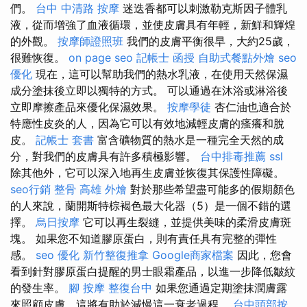
們。
台中 中清路 按摩
迷迭香都可以刺激勒克斯因子體乳
液，從而增強了血液循環，並使皮膚具有年輕，新鮮和輝煌
的外觀。
按摩師證照班
我們的皮膚平衡很早，大約25歲，
很難恢復。
on page seo
記帳士 函授
自助式餐點外燴
seo
優化
現在，這可以幫助我們的熱水乳液，在使用天然保濕
成分塗抹後立即以獨特的方式。 可以通過在沐浴或淋浴後
立即摩擦產品來優化保濕效果。
按摩學徒
杏仁油也適合於
特應性皮炎的人，因為它可以有效地減輕皮膚的瘙癢和脫
皮。
記帳士 套書
富含礦物質的熱水是一種完全天然的成
分，對我們的皮膚具有許多積極影響。
台中排毒推薦
ssl
除其他外，它可以深入地再生皮膚並恢復其保護性障礙。
seo行銷
整骨
高雄 外燴
對於那些希望盡可能多的假期顏色
的人來說，蘭開斯特棕褐色最大化器（5）是一個不錯的選
擇。
烏日按摩
它可以再生裂縫，並提供美味的柔滑皮膚斑
塊。 如果您不知道膠原蛋白，則有責任具有完整的彈性
感。
seo 優化
新竹整復推拿
Google商家檔案
因此，您會
看到針對膠原蛋白提醒的男士眼霜產品，以進一步降低皺紋
的發生率。
腳 按摩
整復台中
如果您通過定期塗抹潤膚露
來照顧皮膚，這將有助於減慢這一衰老過程。
台中頭部按