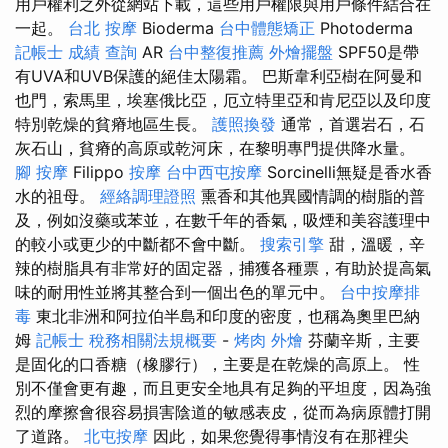
用戶權利之外從網站下載，這些用戶權限與用戶條件結合在
一起。
台北 按摩
Bioderma
台中體態矯正
Photoderma
記帳士 成績 查詢
AR
台中整復推薦
外燴擺盤
SPF50是帶
有UVA和UVB保護的絕佳太陽霜。 巴斯韋利亞樹在阿曼和
也門，索馬里，埃塞俄比亞，厄立特里亞和肯尼亞以及印度
特別乾燥的貧瘠地區生長。
護照換發
通常，首選岩石，石
灰石山，貧瘠的高原或乾河床，在黎明專門提供降水量。
腳 按摩
Filippo
按摩
台中西屯按摩
Sorcinelli無疑是香水香
水的祖母。
經絡調理證照
熏香和其他異國情調的樹脂的普
及，例如沒藥或苯並，在數千年的香氣，吸煙和美容護理中
的較小或更少的中斷都不會中斷。
搜索引擎
甜，溫暖，辛
辣的樹脂具有非常好的固定器，捕獲各種票，有助於提高氣
味的耐用性並將其整合到一個出色的單元中。
台中按摩排
毒
東北非洲和阿拉伯半島和印度的密度，也稱為奧里巴納
姆
記帳士 稅務相關法規概要
-
烤肉 外燴
芬蘭辛斯，主要
是固化的口香糖（橡膠行），主要是在乾燥的高原上。 性
別不僅會更有趣，而且更安全地具有足夠的平坦度，因為強
烈的摩擦會很容易損害陰道的敏感表皮，從而為病原體打開
了道路。
北屯按摩
因此，如果您覺得事情沒有在那裡尖