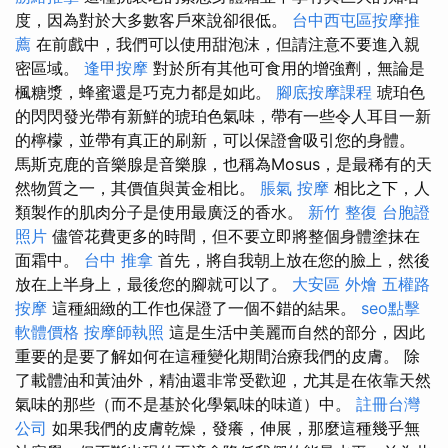
度，因為對於大多數客戶來說卻很低。
台中西屯區按摩推
薦
在前戲中，我們可以使用甜泡沫，但請注意不要進入親
密區域。
逢甲按摩
對於所有其他可食用的增強劑，無論是
楓糖漿，蜂蜜還是巧克力都是如此。
腳底按摩課程
琥珀色
的閃閃發光帶有新鮮的琥珀色氣味，帶有一些令人耳目一新
的檸檬，並帶有真正的刷新，可以保證會吸引您的身體。
馬斯克鹿的音樂腺是音樂腺，也稱為Mosus，是最稀有的天
然物質之一，其價值與黃金相比。
脹氣 按摩
相比之下，人
類製作的肌肉分子是使用最廣泛的香水。
新竹 整復
台胞證
照片
儘管花費更多的時間，但不要立即將整個身體塗抹在
面霜中。
台中 推拿
首先，將自我朝上放在您的臉上，然後
放在上半身上，最後您的腳就可以了。
大安區 外燴
五權路
按摩
這種細緻的工作也保證了一個不錯的結果。
seo點擊
軟體價格
按摩師執照
這是生活中美麗而自然的部分，因此
重要的是要了解如何在這種變化期間治療我們的皮膚。 除
了載體油和黃油外，精油還非常受歡迎，尤其是在依靠天然
氣味的那些（而不是基於化學氣味的味道）中。
註冊台灣
公司
如果我們的皮膚乾燥，發癢，伸展，那麼這種幾乎無