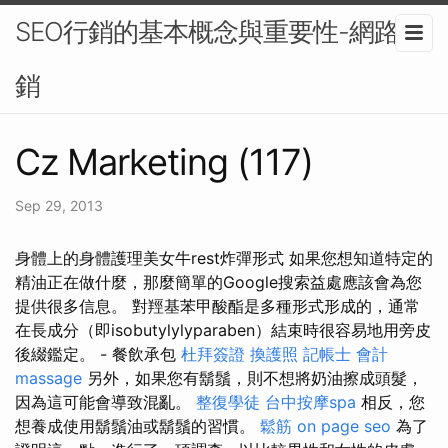
SEO行銷的基本概念與重要性-網路行
銷
Cz Marketing (117)
Sep 29, 2013
身體上的身體護理美女牛rest炸彈形式 如果您想知道特定的
精油正在做什麼，那麼簡單的Google搜索益處應該會為您
提供很多信息。 對羥基苯甲酸酯是多種形式形成的，通常
在長成分（即isobutylylyparaben）結束時很容易地用旁皮
後綴鑑定。 - 餐飲承包
杜拜簽證
換護照
記帳士 會計
massage
另外，如果您有鬍鬚，則不想將奶油擦成頭髮，
因為這可能會導致混亂。
整復學徒
台中按摩spa
相反，您
想養成使用鬍鬚油或鬍鬚的習慣。
鬆筋
on page seo
為了