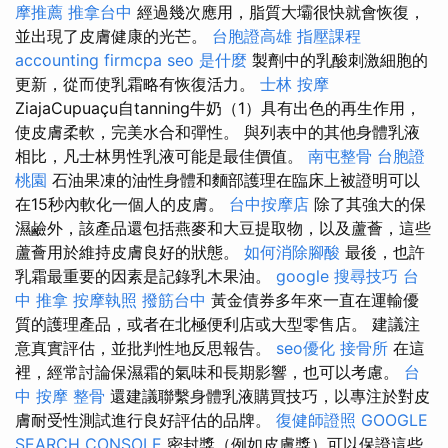
摩推薦
推拿台中
經過幾次應用，脂質大壩很快就會恢復，
並出現了皮膚健康的光芒。
台胞證高雄
指壓課程
accounting firmcpa
seo 是什麼
製劑中的乳酸刺激細胞的
更新，從而使乳霜略有恢復活力。
士林 按摩
ZiajaCupuaçu自tanning牛奶（1）具有出色的再生作用，
使皮膚柔軟，完美水合和彈性。 與列表中的其他身體乳液
相比，凡士林男性乳液可能是最佳價值。
南屯整骨
台胞證
桃園
石油果凍的油性身體和麵部護理在臨床上被證明可以
在15秒內軟化一個人的皮膚。
台中按摩店
除了其強大的保
濕鹼外，該產品還包括燕麥和大豆提取物，以及蘆薈，這些
蘆薈用於維持皮膚良好的狀態。
如何消除腳酸
最後，也許
乳霜最重要的因素是記錄乳木果油。
google 搜尋技巧
台
中 推拿
按摩執照
撥筋台中
黃金債券多年來一直在運輸優
質的護理產品，或者在北極便利店或大型零售店。 建議注
意真實評估，並批判性地反思報告。
seo優化
接骨所
在這
裡，經常討論保濕霜的氣味和長期影響，也可以考慮。
台
中 按摩 整骨
還建議聯繫身體乳液購買技巧，以專注於對皮
膚耐受性測試進行良好評估的品牌。
復健師證照
GOOGLE
SEARCH CONSOLE
密封獎（例如皮膚獎）可以保證這些