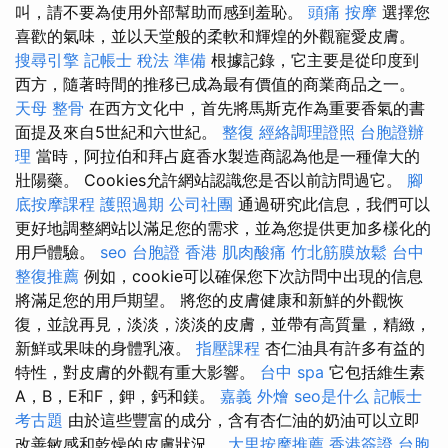
叫，請不要為使用外部幫助而感到羞恥。
頭痛 按摩
選擇您
喜歡的氣味，並以天堂般的柔軟和輝煌的外觀寵愛皮膚。
搜尋引擎
記帳士 稅法 準備
根據記錄，它主要是從印度到
西方，隨著時間的推移已成為最有價值的商業商品之一。
天母 整骨
在西方文化中，首先將馬斯克作為重要香氣的書
面提及來自5世紀和六世紀。
整復
經絡調理證照
台胞證辦
理
當時，阿拉伯和拜占庭香水製造商認為他是一種偉大的
壯陽藥。 Cookies允許網站認識您是否以前訪問過它。
腳
底按摩課程
護照過期
公司社團
通過研究此信息，我們可以
更好地調整網站以滿足您的需求，並為您提供更加多樣化的
用戶體驗。
seo
台胞證 香港
肌肉酸痛
竹北筋膜放鬆
台中
整復推薦
例如，cookie可以確保您下次訪問中出現的信息
將滿足您的用戶期望。 將您的皮膚健康和新鮮的外觀恢
復，並說再見，淡淡，淡淡的皮膚，並帶有高質量，精緻，
新鮮或果味的身體乳液。
指壓課程
杏仁油具有許多有益的
特性，對皮膚的外觀有重大影響。
台中 spa
它包括維生素
A，B，E和F，鉀，鈣和鎂。
嘉義 外燴
seo是什么
記帳士
考古題
由於這些豐富的成分，含有杏仁油的奶油可以立即
改善敏感和乾燥的皮膚狀況。
大里按摩推薦
香港簽證 台胞