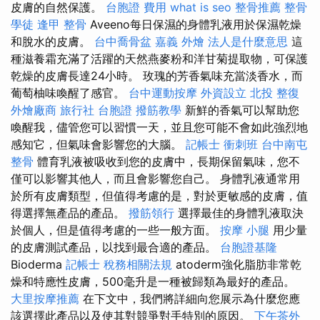
皮膚的自然保護。
台胞證 費用
what is seo
整骨推薦
整骨
學徒
逢甲 整骨
Aveeno每日保濕的身體乳液用於保濕乾燥
和脫水的皮膚。
台中喬骨盆
嘉義 外燴
法人是什麼意思
這
種滋養霜充滿了活躍的天然燕麥粉和洋甘菊提取物，可保護
乾燥的皮膚長達24小時。 玫瑰的芳香氣味充當淡香水，而
葡萄柚味喚醒了感官。
台中運動按摩
外資設立
北投 整復
外燴廠商
旅行社 台胞證
撥筋教學
新鮮的香氣可以幫助您
喚醒我，儘管您可以習慣一天，並且您可能不會如此強烈地
感知它，但氣味會影響您的大腦。
記帳士 衝刺班
台中南屯
整骨
體育乳液被吸收到您的皮膚中，長期保留氣味，您不
僅可以影響其他人，而且會影響您自己。 身體乳液通常用
於所有皮膚類型，但值得考慮的是，對於更敏感的皮膚，值
得選擇無產品的產品。
撥筋領行
選擇最佳的身體乳液取決
於個人，但是值得考慮的一些一般方面。
按摩 小腿
用少量
的皮膚測試產品，以找到最合適的產品。
台胞證基隆
Bioderma
記帳士 稅務相關法規
atoderm強化脂肪非常乾
燥和特應性皮膚，500毫升是一種被歸類為最好的產品。
大里按摩推薦
在下文中，我們將詳細向您展示為什麼您應
該選擇此產品以及使其對競爭對手特別的原因。
下午茶外