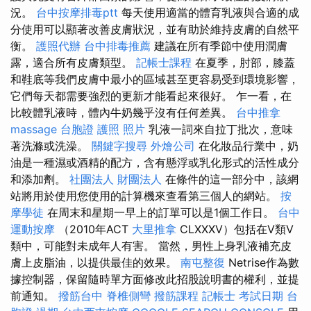
況。
台中按摩排毒ptt
每天使用適當的體育乳液與合適的成
分使用可以顯著改善皮膚狀況，並有助於維持皮膚的自然平
衡。
護照代辦
台中排毒推薦
建議在所有季節中使用潤膚
露，適合所有皮膚類型。
記帳士課程
在夏季，肘部，膝蓋
和鞋底等我們皮膚中最小的區域甚至更容易受到環境影響，
它們每天都需要強烈的更新才能看起來很好。 乍一看，在
比較體乳液時，體內牛奶幾乎沒有任何差異。
台中推拿
massage
台胞證 護照 照片
乳液一詞來自拉丁批次，意味
著洗滌或洗澡。
關鍵字搜尋
外燴公司
在化妝品行業中，奶
油是一​​種濕或酒精的配方，含有懸浮或乳化形式的活性成分
和添加劑。
社團法人 財團法人
在條件的這一部分中，該網
站將用於使用您使用的計算機來查看第三個人的網站。
按
摩學徒
在周末和星期一早上的訂單可以是1個工作日。
台中
運動按摩
（2010年ACT
大里推拿
CLXXXV）包括在V類V
類中，可能對未成年人有害。 當然，男性上身乳液補充皮
膚上皮脂油，以提供最佳的效果。
南屯整復
Netrise作為數
據控制器，保留隨時單方面修改此招股說明書的權利，並提
前通知。
撥筋台中
脊椎側彎
撥筋課程
記帳士 考試日期
台