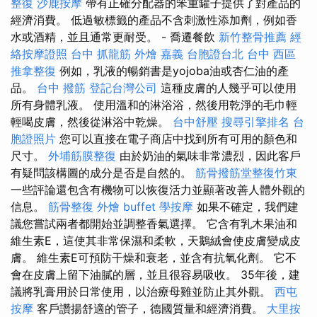
整復
沙鹿按摩
帶有正確分配器的笨重罐子提供了對產品的
經濟消費。 低過敏標籤的產品不含刺激性添加劑，例如香
水或酒精，並且通常更耐受。 - 喬遷餐飲
新竹整骨推薦
經
絡按摩證照
台中 抓龍筋
外燴 嘉義
台胞證台北
台中 西區
推拿整復
例如，乳液的暢銷書是yojoba油或杏仁油的產
品。
台中 撥筋
登記台灣公司
這種皮膚的人幾乎可以使用
所有身體乳液。 使用溫和的淋浴浴，然後用乾淨的毛巾輕
輕喝皮膚，然後從淋浴中乾燥。
台中舒壓
搜尋引擎排名
台
胞證照片
您可以直接在電子商店中找到所有可用的顏色和
尺寸。
外埔筋膜整復
由於奶油的氣味非常濃烈，因此客戶
有疑問該構圖的成分是否是自然的。
筋骨撥筋堂整復竹東
一些評論還包含有機物可以恢復活力並顯著改善人體外觀的
信息。
筋骨整復
外燴 buffet
學按摩
如果不確定，我們建
議您嘗試兩者都開始並調整香氣選擇。 它含有乳木果油和
維生素E，這使其非常保濕和柔軟，天鵝絨會使皮膚變成皮
膚。 維生素E可預防干燥和衰老，並含有抗氧化劑。 它不
會在皮膚上留下油膩的層，並且很容易吸收。 35年後，建
議將乳膏用於日常使用，以治療母雞並防止其外觀。
西屯
按摩
客戶讚揚舒適的管子，德國質量和經濟消費。
大里按