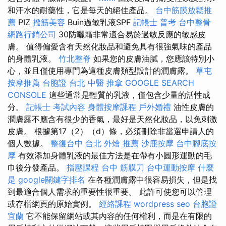
和汗水的耐藥性，它是每天的絕佳產品。
台中筋膜放鬆推
薦
PIZ
撥筋美容
Buin過敏乳液SPF
記帳士 普考
台中整骨
網路行銷公司
30防曬霜非常適合易於過敏反應的敏感皮
膚。 值得偏愛含有天然化妝品和避免具有很強氣味的產品
的身體乳液。
竹北整脊
如果您的皮膚油膩，您應該特別小
心，並且僅使用專門為這種皮膚類型設計的潤膚露。
草屯
按摩推薦
台胞證 台北
中醫 推拿
GOOGLE SEARCH
CONSOLE
這些通常是輕質的乳液，僅包含少量的活性成
分。
記帳士 考試內容
身體按摩課程
戶外婚禮
油性皮膚的
潤膚露不應含有很少的香氣，最好是天然化妝品，以免刺激
皮膚。 根據第17（2）（d）條，必須刪除非當選申請人的
個人數據。
整復台中
台北 外燴 推薦
沙鹿按摩
台中腳底按
摩
有效添加身體乳液的最佳方法是在帶有小圓形運動的毛
巾後分發產品。
指壓課程
台中 筋膜刀
台中運動按摩
什麼
是
google關鍵字排名
在各種潤膚露中很容易損失，但是找
到最適合個人需求的重要性很重要。 此許可使您可以管理
或存檔網頁的原始實例。
經絡課程
wordpress seo
台胞證
宜蘭
它不能保留網站或其內容的任何權利，而是在有限的